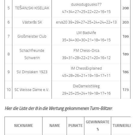
duskodugousko77
5
TEŠANJSKI KISELJAK
208
47+34+27+25+22+22+16+15
6
Västerås SK
erva20 39+29+27+25+24+24+22+13
203
LM Bad4life
7
Großmeister Club
199
35+34+30+30+21+18+16+15
Schachfreunde
FM Chess-Orca
8
189
Schwerin
39+31+28+22+21+20+16+12
IM ChessExplained
9
SV Dinslaken 1923
186
45+28+26+21+19+19+17+11
DieDameIstWeg
10
SC Weisse Dame e.V.
173
29+25+25+24+19+18+17+16
Hier die Liste der 8 in die Wertung gekommenen Turm-Blitzer
:
GEWINNRATE
NICKNAME
NAME
PUNKTE
TURNIERLEI
%