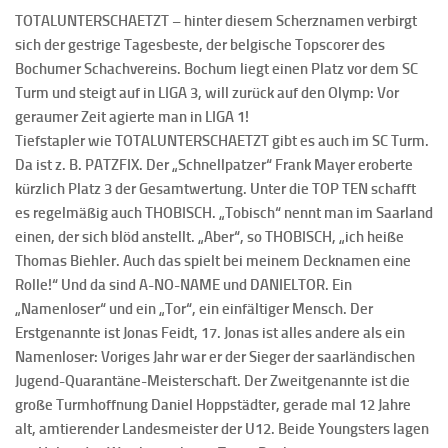
TOTALUNTERSCHAETZT – hinter diesem Scherznamen verbirgt
sich der gestrige Tagesbeste, der belgische Topscorer des
Bochumer Schachvereins. Bochum liegt einen Platz vor dem SC
Turm und steigt auf in LIGA 3, will zurück auf den Olymp: Vor
geraumer Zeit agierte man in LIGA 1!
Tiefstapler wie TOTALUNTERSCHAETZT gibt es auch im SC Turm.
Da ist z. B. PATZFIX. Der „Schnellpatzer“ Frank Mayer eroberte
kürzlich Platz 3 der Gesamtwertung. Unter die TOP TEN schafft
es regelmäßig auch THOBISCH. „Tobisch“ nennt man im Saarland
einen, der sich blöd anstellt. „Aber“, so THOBISCH, „ich heiße
Thomas Biehler. Auch das spielt bei meinem Decknamen eine
Rolle!“ Und da sind A-NO-NAME und DANIELTOR. Ein
„Namenloser“ und ein „Tor“, ein einfältiger Mensch. Der
Erstgenannte ist Jonas Feidt, 17. Jonas ist alles andere als ein
Namenloser: Voriges Jahr war er der Sieger der saarländischen
Jugend-Quarantäne-Meisterschaft. Der Zweitgenannte ist die
große Turmhoffnung Daniel Hoppstädter, gerade mal 12 Jahre
alt, amtierender Landesmeister der U12. Beide Youngsters lagen