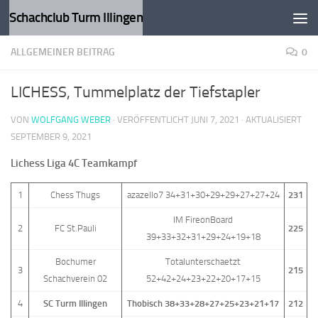
Schachclub Turm Illingen
Zum Inhalt springen
ALLGEMEINER BEITRAG
0
LICHESS, Tummelplatz der Tiefstapler
VON
WOLFGANG WEBER
· VERÖFFENTLICHT
JUNI 7, 2021
· AKTUALISIERT
SEPTEMBER 9, 2021
Lichess Liga 4C Teamkampf
1
Chess Thugs
azazello7 34+31+30+29+29+27+27+24
231
IM FireonBoard
2
FC St.Pauli
225
39+33+32+31+29+24+19+18
Bochumer
Totalunterschaetzt
3
215
Schachverein 02
52+42+24+23+22+20+17+15
4
SC Turm Illingen
Thobisch 38+33+28+27+25+23+21+17
212