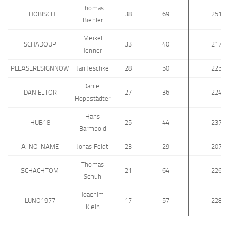
Thomas
THOBISCH
38
69
2512
Biehler
Meikel
SCHADOUP
33
40
2179
Jenner
PLEASERESIGNNOW
Jan Jeschke
28
50
2255
Daniel
DANIELTOR
27
36
2243
Hoppstädter
Hans
HUB18
25
44
2378
Barmbold
A-NO-NAME
Jonas Feidt
23
29
2072
Thomas
SCHACHTOM
21
64
2263
Schuh
Joachim
LUNO1977
17
57
2286
Klein