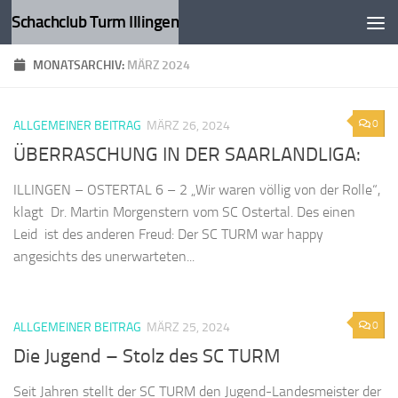
Schachclub Turm Illingen
Zum Inhalt springen
MONATSARCHIV:
MÄRZ 2024
0
ALLGEMEINER BEITRAG
MÄRZ 26, 2024
ÜBERRASCHUNG IN DER SAARLANDLIGA:
ILLINGEN – OSTERTAL 6 – 2 „Wir waren völlig von der Rolle“,
klagt Dr. Martin Morgenstern vom SC Ostertal. Des einen
Leid ist des anderen Freud: Der SC TURM war happy
angesichts des unerwarteten...
0
ALLGEMEINER BEITRAG
MÄRZ 25, 2024
Die Jugend – Stolz des SC TURM
Seit Jahren stellt der SC TURM den Jugend-Landesmeister der