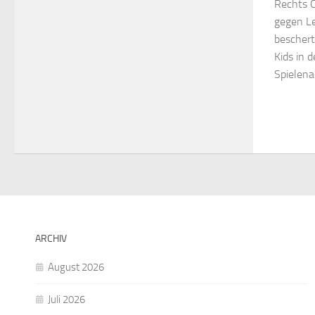
Rechts C
gegen Le
beschert
Kids in 
Spielena
ARCHIV
August 2026
Juli 2026