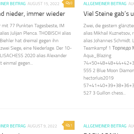
0
INER BEITRAG
AUGUST 15, 2022
ALLGEMEINER BEITRAG
AU
nd nieder, immer wieder
Viel Steine gab’s
r mit 77 Punkten Tagesbeste, IM
Zwei, die gestern glänzt
lias Julijan Plenca. THOBISCH alias
alias Mikhail Kuznetsov,
iehler hat dreimal gegen ihn
alias Johannes Schmidt. 
, zwei Siege, eine Niederlage. Der 10-
Teamkampf 1 Торпедо 
ALISACHESS 2020 alias Alexander
Aqua_Blazing
t einmal gegen...
74+50+48+48+44+42+
555 2 Blue Moon Diamo
hectorluis2019
57+41+40+39+38+36+
527 3 Guillon chess...
1
INER BEITRAG
AUGUST 9, 2022
ALLGEMEINER BEITRAG
AU