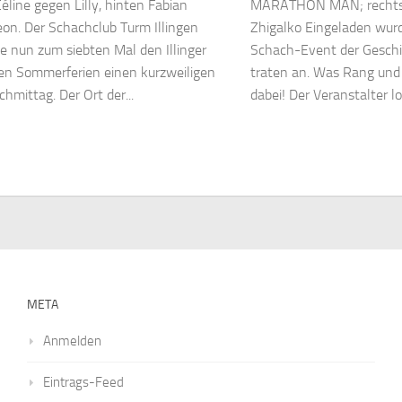
éline gegen Lilly, hinten Fabian
MARATHON MAN; rechts d
on. Der Schachclub Turm Illingen
Zhigalko Eingeladen wur
e nun zum siebten Mal den Illinger
Schach-Event der Geschi
den Sommerferien einen kurzweiligen
traten an. Was Rang und
chmittag. Der Ort der...
dabei! Der Veranstalter lo
META
Anmelden
Eintrags-Feed