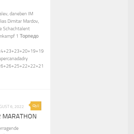
alev, daneben IM
s Dimitar Mardov,
ge Schachtalent
amkampf 1 Торпедо
24+23+23+20+19+19
supercanadadry
26+26+25+22+22+21
0
GUST 6, 2022
R MARATHON
berragende