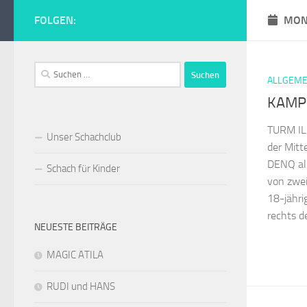
Zum Inhalt springen
FOLGEN:
MON
Schachclub Tur
Suchen
ALLGEME
nach:
KAMPF
TURM IL
Unser Schachclub
der Mitt
DENQ ali
Schach für Kinder
von zwei
18-jähri
rechts de
NEUESTE BEITRÄGE
MAGIC ATILA
RUDI und HANS