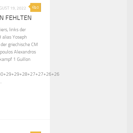
0
GUST 19, 2022
N FEHLTEN
ers, links der
 alias Yoseph
 der griechische CM
poulos Alexandros
kampf 1 Guillon
30+29+29+28+27+27+26+26
.