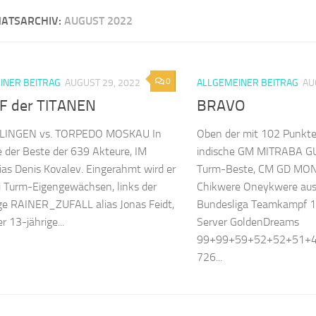
ATSARCHIV:
AUGUST 2022
m Illingen
0
INER BEITRAG
AUGUST 29, 2022
ALLGEMEINER BEITRAG
AU
 der TITANEN
BRAVO
LINGEN vs. TORPEDO MOSKAU In
Oben der mit 102 Punkte
e der Beste der 639 Akteure, IM
indische GM MITRABA GU
as Denis Kovalev. Eingerahmt wird er
Turm-Beste, CM GD MON
 Turm-Eigengewächsen, links der
Chikwere Oneykwere aus
ge RAINER_ZUFALL alias Jonas Feidt,
Bundesliga Teamkampf 1
r 13-jährige...
Server GoldenDreams
99+99+59+52+52+51+
726...