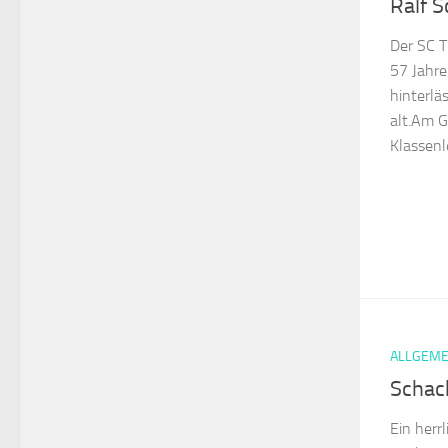
Ralf S
Der SC T
57 Jahre
hinterläs
alt.Am G
Klassenle
ALLGEME
Schac
Ein herr