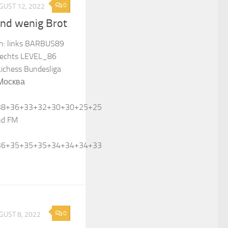
0
GUST 12, 2022
 und wenig Brot
en: links BARBUS89
 rechts LEVEL_86
Lichess Bundesliga
Москва
38+36+33+32+30+30+25+25
nd FM
36+35+35+35+34+34+34+33
0
GUST 8, 2022