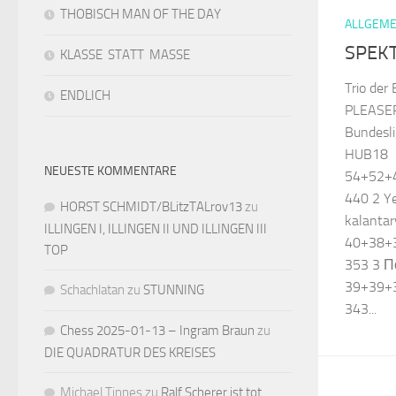
THOBISCH MAN OF THE DAY
ALLGEME
SPEK
KLASSE STATT MASSE
Trio der
ENDLICH
PLEASE
Bundesl
HUB18
NEUESTE KOMMENTARE
54+52+
440 2 Ye
HORST SCHMIDT/BLitzTALrov13
zu
kalanta
ILLINGEN I, ILLINGEN II UND ILLINGEN III
40+38+
TOP
353 3 П
39+39+
Schachlatan
zu
STUNNING
343...
Chess 2025-01-13 – Ingram Braun
zu
DIE QUADRATUR DES KREISES
Michael Tinnes
zu
Ralf Scherer ist tot