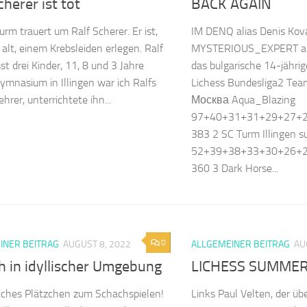
cherer ist tot
BACK AGAIN
urm trauert um Ralf Scherer. Er ist,
IM DENQ alias Denis Kov
 alt, einem Krebsleiden erlegen. Ralf
MYSTERIOUS_EXPERT alia
st drei Kinder, 11, 8 und 3 Jahre
das bulgarische 14-jähri
ymnasium in Illingen war ich Ralfs
Lichess Bundesliga2 Te
hrer, unterrichtete ihn...
Москва Aqua_Blazing
97+40+31+31+29+27+
383 2 SC Turm Illingen 
52+39+38+33+30+26+
360 3 Dark Horse...
0
INER BEITRAG
AUGUST 8, 2022
ALLGEMEINER BEITRAG
AU
h in idyllischer Umgebung
LICHESS SUMME
liches Plätzchen zum Schachspielen!
Links Paul Velten, der ü