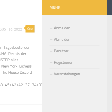
MEHR
Anmelden
0
GUST 26, 2022
Abmelden
n Tagesbeste, der
Benutzer
HA. Rechts der
STER alias
Registrieren
 New York. Lichess
 The House Discord
Veranstaltungen
48+45+42+42+37+34+33+33