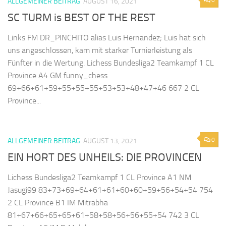
ALLGEMEINER BEITRAG
AUGUST 16, 2021
SC TURM is BEST OF THE REST
Links FM DR_PINCHITO alias Luis Hernandez; Luis hat sich
uns angeschlossen, kam mit starker Turnierleistung als
Fünfter in die Wertung. Lichess Bundesliga2 Teamkampf 1 CL
Province A4 GM funny_chess
69+66+61+59+55+55+55+53+53+48+47+46 667 2 CL
Province...
0
ALLGEMEINER BEITRAG
AUGUST 13, 2021
EIN HORT DES UNHEILS: DIE PROVINCEN
Lichess Bundesliga2 Teamkampf 1 CL Province A1 NM
Jasugi99 83+73+69+64+61+61+60+60+59+56+54+54 754
2 CL Province B1 IM Mitrabha
81+67+66+65+65+61+58+58+56+56+55+54 742 3 CL