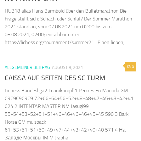
HUB18 alias Hans Barmbold über den Bulletmarathon Die
Frage stellt sich: Schach oder Schlaf? Der Sommer Marathon
2021 stand an, vom 07.08.2021 um 02:00 bis zum
08.08.2021, 02:00; einsehbar unter
https://lichess.org/tournament/summer21 . Einen lieben,...
0
ALLGEMEINER BEITRAG
AUGUST 9, 2021
CAISSA AUF SEITEN DES SC TURM
Lichess Bundesliga2 Teamkampf 1 Peones En Manada GM
C9C9C9C9C9 72+66+64+56+52+48+48+47+45+43+42+41
624 2 INTENTAR MASTER NM Jasugi99
55+54+53+52+51+51+46+46+46+46+45+45 590 3 Dark
Horse GM muisback
61+53+51+51+50+49+47+44+43+42+40+40 571 4 На
Западе Москвы IM Mitrabha