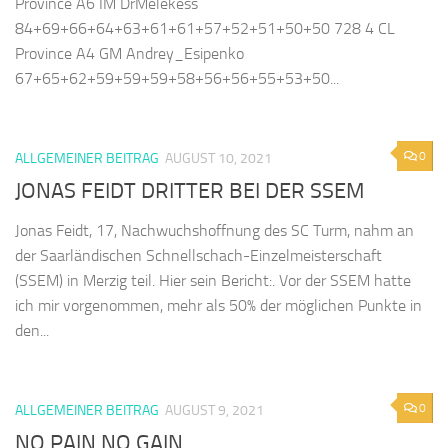
Province A6 IM DrMelekess
84+69+66+64+63+61+61+57+52+51+50+50 728 4 CL
Province A4 GM Andrey_Esipenko
67+65+62+59+59+59+58+56+56+55+53+50...
0
ALLGEMEINER BEITRAG
AUGUST 10, 2021
JONAS FEIDT DRITTER BEI DER SSEM
Jonas Feidt, 17, Nachwuchshoffnung des SC Turm, nahm an
der Saarländischen Schnellschach-Einzelmeisterschaft
(SSEM) in Merzig teil. Hier sein Bericht:. Vor der SSEM hatte
ich mir vorgenommen, mehr als 50% der möglichen Punkte in
den...
0
ALLGEMEINER BEITRAG
AUGUST 9, 2021
NO PAIN NO GAIN