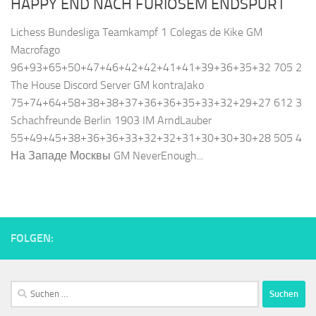
HAPPY END NACH FURIOSEM ENDSPURT
Lichess Bundesliga Teamkampf 1 Colegas de Kike GM
Macrofago
96+93+65+50+47+46+42+42+41+41+39+36+35+32 705 2
The House Discord Server GM kontraJako
75+74+64+58+38+38+37+36+36+35+33+32+29+27 612 3
Schachfreunde Berlin 1903 IM ArndLauber
55+49+45+38+36+36+33+32+32+31+30+30+30+28 505 4
На Западе Москвы GM NeverEnough...
FOLGEN:
Suchen
nach: