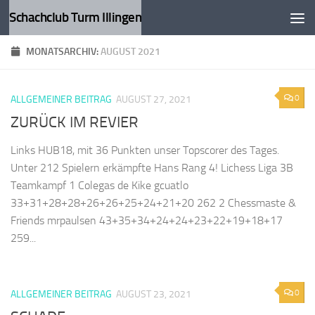
Schachclub Turm Illingen
Zum Inhalt springen
MONATSARCHIV:
AUGUST 2021
0
ALLGEMEINER BEITRAG
AUGUST 27, 2021
ZURÜCK IM REVIER
Links HUB18, mit 36 Punkten unser Topscorer des Tages.
Unter 212 Spielern erkämpfte Hans Rang 4! Lichess Liga 3B
Teamkampf 1 Colegas de Kike gcuatlo
33+31+28+28+26+26+25+24+21+20 262 2 Chessmaste &
Friends mrpaulsen 43+35+34+24+24+23+22+19+18+17
259...
0
ALLGEMEINER BEITRAG
AUGUST 23, 2021