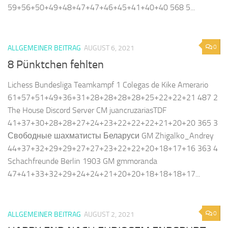
59+56+50+49+48+47+47+46+45+41+40+40 568 5...
0
ALLGEMEINER BEITRAG
AUGUST 6, 2021
8 Pünktchen fehlten
Lichess Bundesliga Teamkampf 1 Colegas de Kike Amerario
61+57+51+49+36+31+28+28+28+28+25+22+22+21 487 2
The House Discord Server CM juancruzariasTDF
41+37+30+28+28+27+24+23+22+22+22+21+20+20 365 3
Свободные шахматисты Беларуси GM Zhigalko_Andrey
44+37+32+29+29+27+27+23+22+22+20+18+17+16 363 4
Schachfreunde Berlin 1903 GM gmmoranda
47+41+33+32+29+24+24+21+20+20+18+18+18+17...
0
ALLGEMEINER BEITRAG
AUGUST 2, 2021