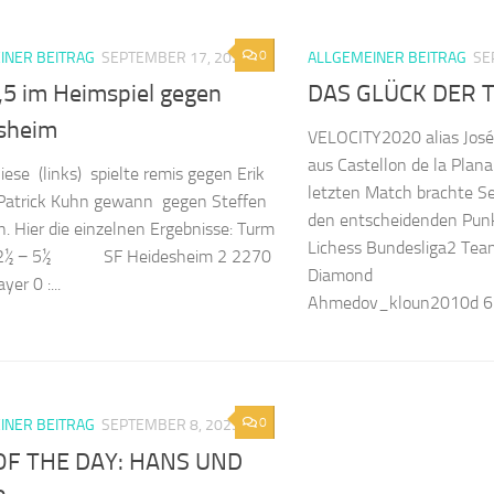
0
INER BEITRAG
SEPTEMBER 17, 2023
ALLGEMEINER BEITRAG
SE
5,5 im Heimspiel gegen
DAS GLÜCK DER 
sheim
VELOCITY2020 alias José
aus Castellon de la Plan
iese (links) spielte remis gegen Erik
letzten Match brachte S
 Patrick Kuhn gewann gegen Steffen
den entscheidenden Punkt
 Hier die einzelnen Ergebnisse: Turm
Lichess Bundesliga2 Te
n 2½ − 5½ SF Heidesheim 2 2270
Diamond
er 0 :...
Ahmedov_kloun2010d 
0
INER BEITRAG
SEPTEMBER 8, 2023
F THE DAY: HANS UND