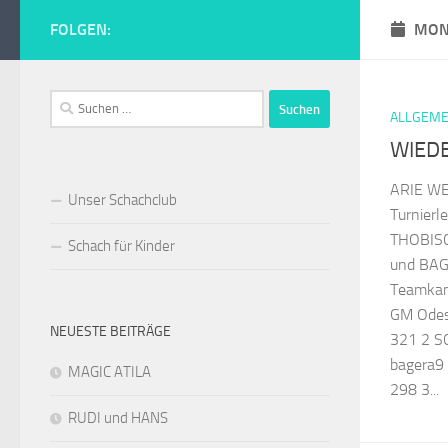
Zum Inhalt springen
FOLGEN:
MON
Schachclub Tur
Suchen
ALLGEME
nach:
WIED
ARIE WE
Unser Schachclub
Turnierl
THOBISC
Schach für Kinder
und BAG
Teamkam
GM Ode
NEUESTE BEITRÄGE
321 2 SC
bagera
MAGIC ATILA
298 3...
RUDI und HANS