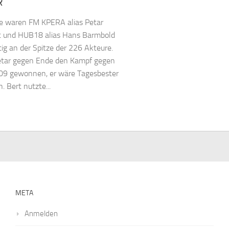
R
e waren FM KPERA alias Petar
t und HUB18 alias Hans Barmbold
tig an der Spitze der 226 Akteure.
etar gegen Ende den Kampf gegen
9 gewonnen, er wäre Tagesbester
. Bert nutzte...
META
Anmelden