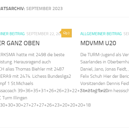
ATSARCHIV:
SEPTEMBER 2023
m Illingen
0
INER BEITRAG
SEPTEMBER 22, 2023
ALLGEMEINER BEITRAG
SE
ER GANZ OBEN
MDVMM U20
RKSMA hatte mit 2498 die beste
Die TURM-Jugend als Ver
eistung. Herausragend auch
Saarlandes in Oberbernhar
H alias Thomas Biehler mit 2487
Daniel, Jano, Jonas Feidt
ERA9 mit 2474. Lichess Bundesliga2
Felix Schuh Hier der Ber
pf 1 St.Michaels
Vorsitzenden Dennis Feidt
ssacoach 39+36+35+31+26+26+23+22+21+21+21+20
Sonntag fand im hessisch
 Turm Illingen
9 30+30+30+27+27+27+26+23+20+20+20+18