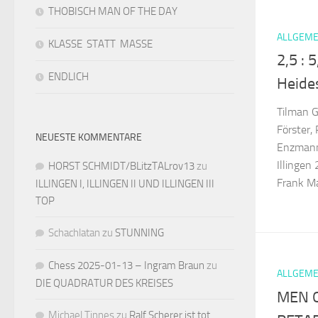
THOBISCH MAN OF THE DAY
ALLGEME
KLASSE STATT MASSE
2,5 : 
ENDLICH
Heide
Tilman G
Förster,
NEUESTE KOMMENTARE
Enzmann.
Illinge
HORST SCHMIDT/BLitzTALrov13
zu
Frank May
ILLINGEN I, ILLINGEN II UND ILLINGEN III
TOP
Schachlatan
zu
STUNNING
Chess 2025-01-13 – Ingram Braun
zu
ALLGEME
DIE QUADRATUR DES KREISES
MEN O
Michael Tinnes
zu
Ralf Scherer ist tot