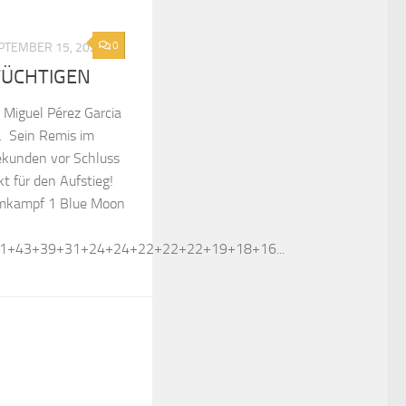
0
PTEMBER 15, 2023
TÜCHTIGEN
 Miguel Pérez Garcia
a. Sein Remis im
ekunden vor Schluss
 für den Aufstieg!
amkampf 1 Blue Moon
61+43+39+31+24+24+22+22+22+19+18+16...