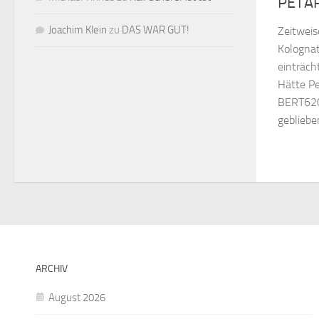
PETA
Joachim Klein
zu
DAS WAR GUT!
Zeitweis
Kologna
einträch
Hätte P
BERT620
geblieben
ARCHIV
August 2026