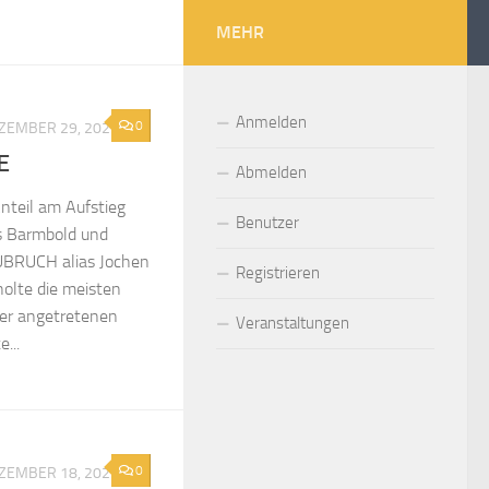
MEHR
Anmelden
0
ZEMBER 29, 2023
E
Abmelden
nteil am Aufstieg
Benutzer
s Barmbold und
BRUCH alias Jochen
Registrieren
olte die meisten
der angetretenen
Veranstaltungen
...
0
ZEMBER 18, 2023