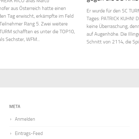
REAK RICO alias Marco
ofer aus Österreich hatte einen
Er wurde für den SC TU
en Tag erwischt, erkämpfte im Feld
Tages: PATRICK KUHN! D
Teilnehmer Rang 5. Zwei weitere
keine Überraschung, denn
TURM schafften es unter die TOP10,
auf Augenhöhe. Die Illin
s Sechster, WFM...
Schnitt von 2114, die Spie
META
Anmelden
Eintrags-Feed