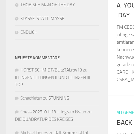
A YO
THOBISCH MAN OF THE DAY
DAY
KLASSE STATT MASSE
FM CEDCH
ENDLICH
jährige 
amtieren
können s
Nachwuc
NEUESTE KOMMENTARE
gerade 
HORST SCHMIDT/BLitzTALrov13
zu
CARO_K
ILLINGEN I, ILLINGEN II UND ILLINGEN III
CSKA_MO
TOP
Schachlatan
zu
STUNNING
Chess 2025-01-13 – Ingram Braun
zu
ALLGEME
DIE QUADRATUR DES KREISES
BACK
Michael Tinnes
zu
Ralf Scherer ist tot