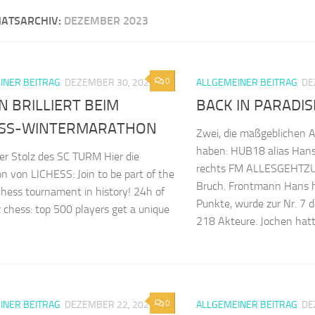
ATSARCHIV:
DEZEMBER 2023
m Illingen
0
INER BEITRAG
DEZEMBER 30, 2023
ALLGEMEINER BEITRAG
DE
 BRILLIERT BEIM
BACK IN PARADIS
ESS-WINTERMARATHON
Zwei, die maßgeblichen A
haben: HUB18 alias Han
er Stolz des SC TURM Hier die
rechts FM ALLESGEHTZU
n von LICHESS: Join to be part of the
Bruch. Frontmann Hans h
chess tournament in history! 24h of
Punkte, wurde zur Nr. 7 
z chess: top 500 players get a unique
218 Akteure. Jochen hatte
0
INER BEITRAG
DEZEMBER 22, 2023
ALLGEMEINER BEITRAG
DE