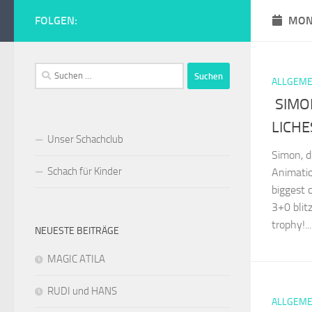
Zum Inhalt springen
FOLGEN:
MON
Schachclub Tur
Suchen
ALLGEME
nach:
SIMON
LICH
Unser Schachclub
Simon, d
Schach für Kinder
Animatio
biggest 
3+0 blit
trophy!...
NEUESTE BEITRÄGE
MAGIC ATILA
RUDI und HANS
ALLGEME