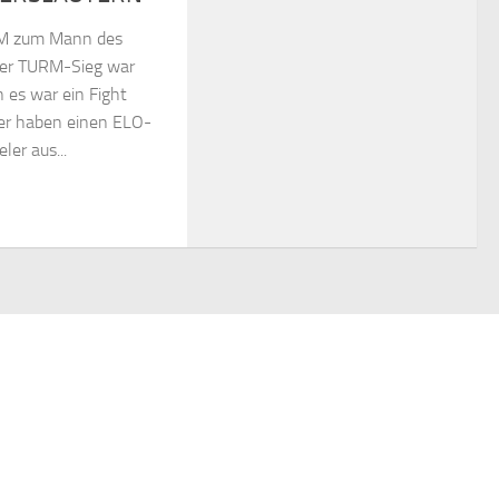
RM zum Mann des
er TURM-Sieg war
 es war ein Fight
ger haben einen ELO-
ler aus...