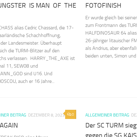
UNGSTER IS MAN OF THE
FOTOFINISH
Er wurde gleich bei seine
zum Frontmann des TUR
ASS alias Cedric Chassard, die 17-
HALFDINOSAUR 64 alias 
saarländische Schachhoffnung,
26-jähriger litauischer F
der Landesmeister. Überhaupt
als Andrius, aber ebenfall
ich die TURM-Blitzer auf den
beiden unten, Simon und 
hs verlassen: HARRY_THE_AXE ist
mal 11, SEW08 und
ANN_GOD sind U16. Und
SCOU, auch er 16 Jahre...
0
INER BEITRAG
DEZEMBER 8, 2023
ALLGEMEINER BEITRAG
DE
 AGAIN
Der SC TURM siegt 
gegen die SG KA