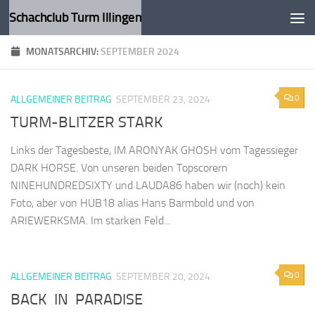
Schachclub Turm Illingen
Zum Inhalt springen
MONATSARCHIV:
SEPTEMBER 2024
0
ALLGEMEINER BEITRAG
SEPTEMBER 23, 2024
TURM-BLITZER STARK
Links der Tagesbeste, IM ARONYAK GHOSH vom Tagessieger
DARK HORSE. Von unseren beiden Topscorern
NINEHUNDREDSIXTY und LAUDA86 haben wir (noch) kein
Foto, aber von HUB18 alias Hans Barmbold und von
ARIEWERKSMA. Im starken Feld...
0
ALLGEMEINER BEITRAG
SEPTEMBER 20, 2024
BACK IN PARADISE