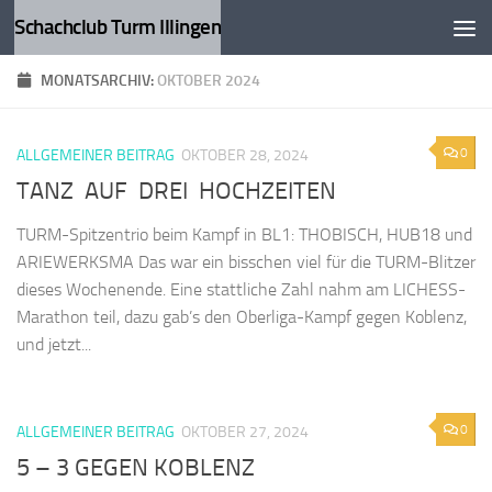
Schachclub Turm Illingen
Zum Inhalt springen
MONATSARCHIV:
OKTOBER 2024
0
ALLGEMEINER BEITRAG
OKTOBER 28, 2024
TANZ AUF DREI HOCHZEITEN
TURM-Spitzentrio beim Kampf in BL1: THOBISCH, HUB18 und
ARIEWERKSMA Das war ein bisschen viel für die TURM-Blitzer
dieses Wochenende. Eine stattliche Zahl nahm am LICHESS-
Marathon teil, dazu gab’s den Oberliga-Kampf gegen Koblenz,
und jetzt...
0
ALLGEMEINER BEITRAG
OKTOBER 27, 2024
5 – 3 GEGEN KOBLENZ