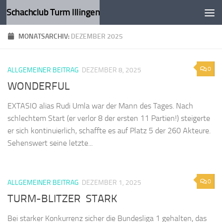
Schachclub Turm Illingen
Zum Inhalt springen
MONATSARCHIV:
DEZEMBER 2025
0
ALLGEMEINER BEITRAG
DEZEMBER 8, 2025
WONDERFUL
EXTASIO alias Rudi Umla war der Mann des Tages. Nach
schlechtem Start (er verlor 8 der ersten 11 Partien!) steigerte
er sich kontinuierlich, schaffte es auf Platz 5 der 260 Akteure.
Sehenswert seine letzte...
0
ALLGEMEINER BEITRAG
DEZEMBER 1, 2025
TURM-BLITZER STARK
Bei starker Konkurrenz sicher die Bundesliga 1 gehalten, das