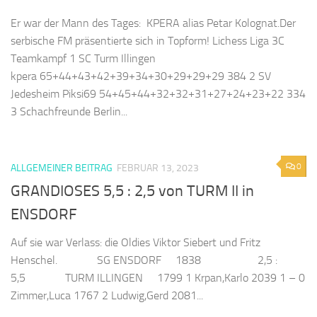
Er war der Mann des Tages: KPERA alias Petar Kolognat.Der
serbische FM präsentierte sich in Topform! Lichess Liga 3C
Teamkampf 1 SC Turm Illingen
kpera 65+44+43+42+39+34+30+29+29+29 384 2 SV
Jedesheim Piksi69 54+45+44+32+32+31+27+24+23+22 334
3 Schachfreunde Berlin...
0
ALLGEMEINER BEITRAG
FEBRUAR 13, 2023
GRANDIOSES 5,5 : 2,5 von TURM II in
ENSDORF
Auf sie war Verlass: die Oldies Viktor Siebert und Fritz
Henschel. SG ENSDORF 1838 2,5 :
5,5 TURM ILLINGEN 1799 1 Krpan,Karlo 2039 1 – 0
Zimmer,Luca 1767 2 Ludwig,Gerd 2081...