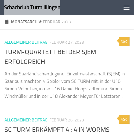
Schachclub Turm Illingen
Zum Inhalt springen
MONATSARCHIV:
FEBRUAR 2023
0
ALLGEMEINER BEITRAG
FEBRUAR 27, 2023
TURM-QUARTETT BEI DER SJEM
ERFOLGREICH
An der Saarländischen Jugend-Einzelmeisterschaft (SJEM) in
Saarlouis machten 4 Spieler vom SC TURM mit: in der U10
Simon Volontieri, in der U16 Daniel Hoppstädter und Simon
Windmüller und in der U18 Alexander Meyer.Für Letzteren...
0
ALLGEMEINER BEITRAG
FEBRUAR 26, 2023
SC TURM ERKÄMPFT 4 : 4 IN WORMS