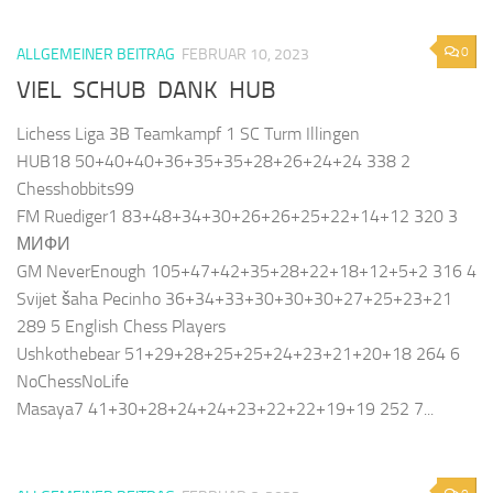
0
ALLGEMEINER BEITRAG
FEBRUAR 10, 2023
VIEL SCHUB DANK HUB
Lichess Liga 3B Teamkampf 1 SC Turm Illingen
HUB18 50+40+40+36+35+35+28+26+24+24 338 2
Chesshobbits99
FM Ruediger1 83+48+34+30+26+26+25+22+14+12 320 3
МИФИ
GM NeverEnough 105+47+42+35+28+22+18+12+5+2 316 4
Svijet šaha Pecinho 36+34+33+30+30+30+27+25+23+21
289 5 English Chess Players
Ushkothebear 51+29+28+25+25+24+23+21+20+18 264 6
NoChessNoLife
Masaya7 41+30+28+24+24+23+22+22+19+19 252 7...