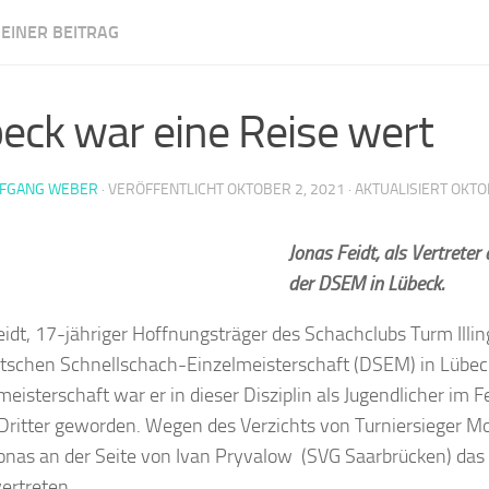
EINER BEITRAG
m Illingen
eck war eine Reise wert
FGANG WEBER
· VERÖFFENTLICHT
OKTOBER 2, 2021
· AKTUALISIERT
OKTO
Jonas Feidt, als Vertreter
der DSEM in Lübeck.
eidt, 17-jähriger Hoffnungsträger des Schachclubs Turm Illing
tschen Schnellschach-Einzelmeisterschaft (DSEM) in Lübeck
eisterschaft war er in dieser Disziplin als Jugendlicher im Fe
 Dritter geworden. Wegen des Verzichts von Turniersiege
Jonas an der Seite von Ivan Pryvalow (SVG Saarbrücken) das 
ertreten.