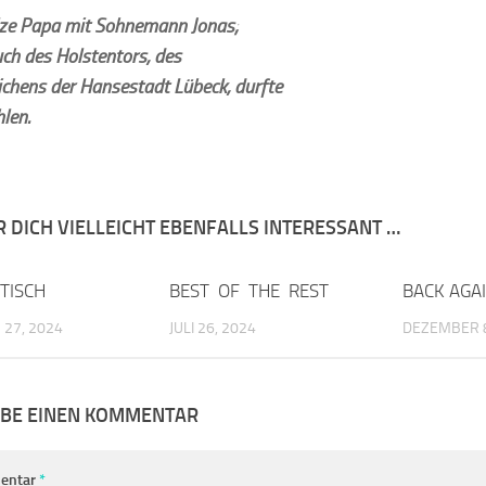
lze Papa mit Sohnemann Jonas;
uch des Holstentors, des
chens der Hansestadt Lübeck, durfte
hlen.
R DICH VIELLEICHT EBENFALLS INTERESSANT …
TISCH
0
BEST OF THE REST
0
BACK AGA
27, 2024
JULI 26, 2024
DEZEMBER 8
IBE EINEN KOMMENTAR
entar
*