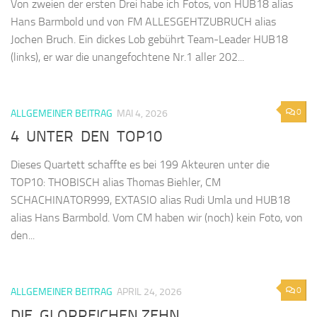
Von zweien der ersten Drei habe ich Fotos, von HUB18 alias
Hans Barmbold und von FM ALLESGEHTZUBRUCH alias
Jochen Bruch. Ein dickes Lob gebührt Team-Leader HUB18
(links), er war die unangefochtene Nr.1 aller 202...
0
ALLGEMEINER BEITRAG
MAI 4, 2026
4 UNTER DEN TOP10
Dieses Quartett schaffte es bei 199 Akteuren unter die
TOP10: THOBISCH alias Thomas Biehler, CM
SCHACHINATOR999, EXTASIO alias Rudi Umla und HUB18
alias Hans Barmbold. Vom CM haben wir (noch) kein Foto, von
den...
0
ALLGEMEINER BEITRAG
APRIL 24, 2026
DIE GLORREICHEN ZEHN