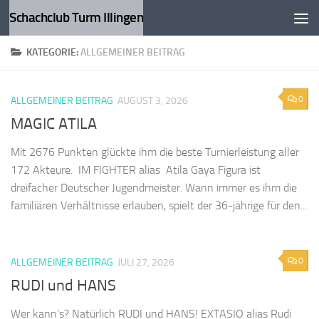
Schachclub Turm Illingen
Zum Inhalt springen
KATEGORIE:
ALLGEMEINER BEITRAG
0
ALLGEMEINER BEITRAG
AUGUST 3, 2026
MAGIC ATILA
Mit 2676 Punkten glückte ihm die beste Turnierleistung aller
172 Akteure. IM FIGHTER alias Atila Gaya Figura ist
dreifacher Deutscher Jugendmeister. Wann immer es ihm die
familiären Verhältnisse erlauben, spielt der 36-jährige für den...
0
ALLGEMEINER BEITRAG
JULI 27, 2026
RUDI und HANS
Wer kann’s? Natürlich RUDI und HANS! EXTASIO alias Rudi