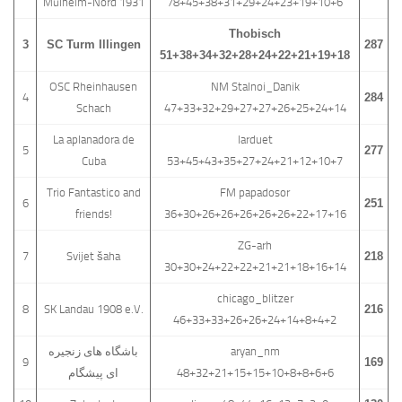
Mülheim-Nord 1931
78+45+38+31+29+24+23+19+10+6
Thobisch
3
SC Turm Illingen
287
51+38+34+32+28+24+22+21+19+18
OSC Rheinhausen
NM Stalnoi_Danik
4
284
Schach
47+33+32+29+27+27+26+25+24+14
La aplanadora de
larduet
5
277
Cuba
53+45+43+35+27+24+21+12+10+7
Trio Fantastico and
FM papadosor
6
251
friends!
36+30+26+26+26+26+26+22+17+16
ZG-arh
7
Svijet šaha
218
30+30+24+22+22+21+21+18+16+14
chicago_blitzer
8
SK Landau 1908 e.V.
216
46+33+33+26+26+24+14+8+4+2
باشگاه های زنجیره
aryan_nm
9
169
ای پیشگام
48+32+21+15+15+10+8+8+6+6