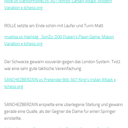
Rolle vs VlahovHrvojeCro: A01 Nimzo-Larsen Attack: Modern
Variation • lichess.org
ROLLE setzte am Ende schön mit Läufer und Turm Matt.
mvelisa vs Hashtag_SonZo: D00 Queen’s Pawn Game: Mason
Variation • lichess.org
Der Schwarze gewann souverän gegen das London System. Txd2
war eine sehr gute taktische Vereinfachung.
SANCHEZBERZAIN vs Pretender365: A07 King’s Indian Attack •
lichess.org
SANCHEZBERZAIN erspielte eine überlegene Stellung und gewann
gerade eine Qualle, als der Gegner die Dame für einen Springer
einstellte.