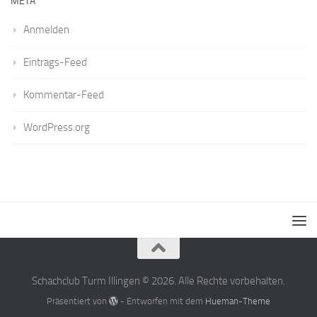
META
Anmelden
Eintrags-Feed
Kommentar-Feed
WordPress.org
Schachclub Turm Illingen © 2026. Alle Rechte vorbehalten.
Präsentiert von
- Entworfen mit dem
Hueman-Theme