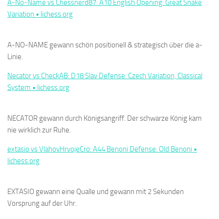
A-No-Name vs Chessnerd87: A10 English Opening: Great Snake
Variation • lichess.org
A-NO-NAME gewann schön positionell & strategisch über die a-
Linie.
Necator vs CheckAB: D18 Slav Defense: Czech Variation, Classical
System • lichess.org
NECATOR gewann durch Königsangriff. Der schwarze König kam
nie wirklich zur Ruhe.
extasio vs VlahovHrvojeCro: A44 Benoni Defense: Old Benoni •
lichess.org
EXTASIO gewann eine Qualle und gewann mit 2 Sekunden
Vorsprung auf der Uhr.