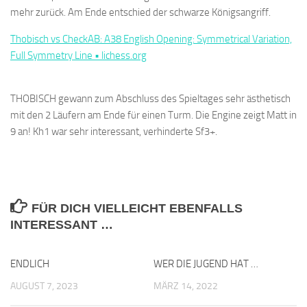
mehr zurück. Am Ende entschied der schwarze Königsangriff.
Thobisch vs CheckAB: A38 English Opening: Symmetrical Variation,
Full Symmetry Line • lichess.org
THOBISCH gewann zum Abschluss des Spieltages sehr ästhetisch
mit den 2 Läufern am Ende für einen Turm. Die Engine zeigt Matt in
9 an! Kh1 war sehr interessant, verhinderte Sf3+.
FÜR DICH VIELLEICHT EBENFALLS
INTERESSANT …
ENDLICH
0
WER DIE JUGEND HAT …
0
AUGUST 7, 2023
MÄRZ 14, 2022