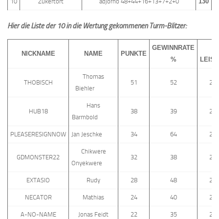
10
Zukertort
adjorno 48+44+16+13+7+2+0
130
Hier die Liste der 10 in die Wertung gekommenen Turm-Blitzer:
GEWINNRATE
T
NICKNAME
NAME
PUNKTE
%
LEIS
Thomas
THOBISCH
51
52
23
Biehler
Hans
HUB18
38
39
23
Barmbold
PLEASERESIGNNOW
Jan Jeschke
34
64
24
Chikwere
GDMONSTER22
32
38
22
Onyekwere
EXTASIO
Rudy
28
48
22
NECATOR
Mathias
24
40
22
A-NO-NAME
Jonas Feidt
22
35
21