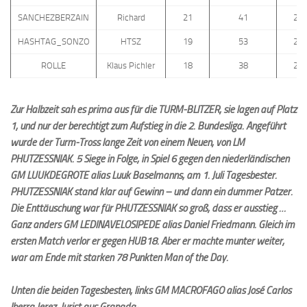
SANCHEZBERZAIN
Richard
21
41
20
HASHTAG_SONZO
HTSZ
19
53
23
ROLLE
Klaus Pichler
18
38
21
Zur Halbzeit sah es prima aus für die TURM-BLITZER, sie lagen auf Platz
1, und nur der berechtigt zum Aufstieg in die 2. Bundesliga. Angeführt
wurde der Turm-Tross lange Zeit von einem Neuen, von LM
PHUTZESSNIAK. 5 Siege in Folge, in Spiel 6 gegen den niederländischen
GM LUUKDEGROTE alias Luuk Baselmanns, am 1. Juli Tagesbester.
PHUTZESSNIAK
stand klar auf Gewinn – und dann ein dummer Patzer.
Die Enttäuschung war für PHUTZESSNIAK so groß, dass er ausstieg …
Ganz anders GM LEDINAVELOSIPEDE alias Daniel Friedmann. Gleich im
ersten Match verlor er gegen HUB18. Aber er machte munter weiter,
war am Ende mit starken 78 Punkten Man of the Day.
Unten die beiden Tagesbesten, links GM MACROFAGO alias José Carlos