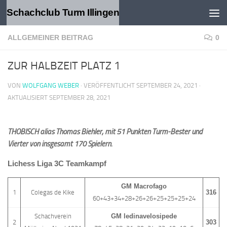
Schachclub Turm Illingen
Zum Inhalt springen
ALLGEMEINER BEITRAG
0
ZUR HALBZEIT PLATZ 1
VON
WOLFGANG WEBER
· VERÖFFENTLICHT
SEPTEMBER 24, 2021
·
AKTUALISIERT
SEPTEMBER 28, 2021
THOBISCH alias Thomas Biehler, mit 51 Punkten Turm-Bester und
Vierter von insgesamt 170 Spielern.
Lichess Liga 3C Teamkampf
GM Macrofago
1
Colegas de Kike
316
60+43+34+28+26+26+25+25+25+24
Schachverein
GM ledinavelosipede
2
303