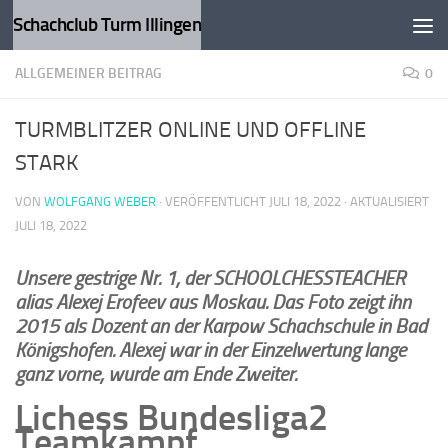
Schachclub Turm Illingen
Zum Inhalt springen
ALLGEMEINER BEITRAG
0
TURMBLITZER ONLINE UND OFFLINE
STARK
VON
WOLFGANG WEBER
· VERÖFFENTLICHT
JULI 18, 2022
· AKTUALISIERT
JULI 18, 2022
Unsere gestrige Nr. 1, der SCHOOLCHESSTEACHER
alias Alexej Erofeev aus Moskau. Das Foto zeigt ihn
2015 als Dozent an der Karpow Schachschule in Bad
Königshofen.
Alexej war in der Einzelwertung lange
ganz vorne, wurde am Ende Zweiter.
Lichess Bundesliga2
Teamkampf