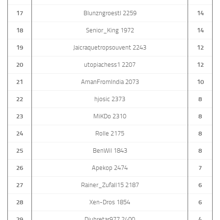
17
Blunzngroestl 2259
14
18
Senior_King 1972
14
19
Jaicraquetropsouvent 2243
12
20
utopiachess1 2207
12
21
AmanFromIndia 2073
10
22
hjosic 2373
8
23
MiKDo 2310
8
24
Rolle 2175
8
25
BenWil 1843
8
26
Apekop 2474
7
27
Rainer_Zufall15 2187
6
28
Xen-Dros 1854
6
29
Djubretar977 2400
4