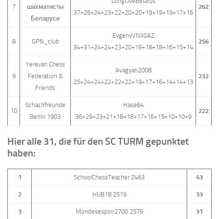
LongLiveBelarus
7
шахматисты
262
37+26+24+23+22+20+20+19+19+19+17+16
Беларуси
EvgenyVNIIGAZ
8
GPN_club
256
34+31+24+24+23+20+19+18+18+16+15+14
Yerevan Chess
Avagyan2008
9
Federation &
232
25+24+24+22+22+22+19+17+16+14+14+13
Friends
Schachfreunde
Hase64
10
222
Berlin 1903
36+29+23+21+18+18+17+16+15+10+10+9
Hier alle 31, die für den SC
TURM gepunktet
haben:
1
SchoolChessTeacher 2463
43
2
HUB18 2519
33
3
Mondesespoir2700 2579
31