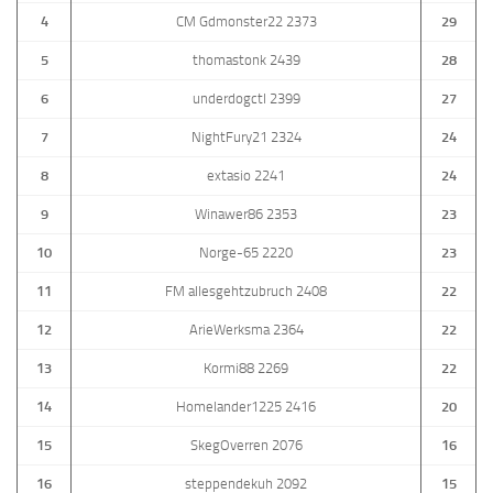
4
CM Gdmonster22 2373
29
5
thomastonk 2439
28
6
underdogctl 2399
27
7
NightFury21 2324
24
8
extasio 2241
24
9
Winawer86 2353
23
10
Norge-65 2220
23
11
FM allesgehtzubruch 2408
22
12
ArieWerksma 2364
22
13
Kormi88 2269
22
14
Homelander1225 2416
20
15
SkegOverren 2076
16
16
steppendekuh 2092
15