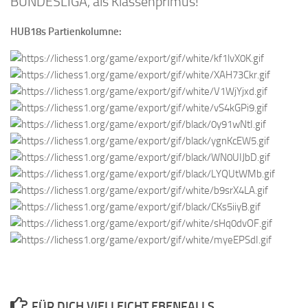
BUNDESLIGA, als Klassenprimus!
HUB18s Partienkolumne:
FÜR DICH VIELLEICHT EBENFALLS