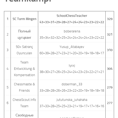
SchoolChessTeacher
1
SC Turm Illingen
329
43+33+31+29+28+27+24+24+23+23+22+22
Полный
boberarena
2
321
цугцванг
35+34+32+32+25+24+24+24+24+23+22+22
50+ Satranç
Yusup_Atabayev
3
310
Oyuncuları
60+39+28+27+23+21+20+20+19+18+18+17
Team
lyxxj
4
Entwicklung &
304
38+30+27+26+25+24+24+23+23+22+21+21
Kompensation
Chessmaste &
doberman_33
5
279
Friends
33+28+28+26+26+23+22+20+19+18+18+18
ChessScout.Info
Jututunska_juhahaha
6
277
Team
37+33+28+25+25+23+21+19+17+17+16+16
Свободные