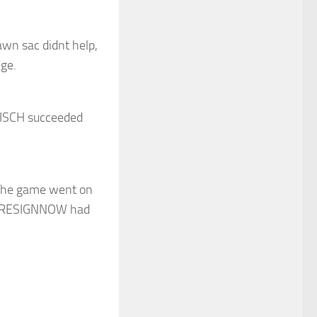
pawn sac didnt help,
nge.
BISCH succeeded
 The game went on
ASERESIGNNOW had