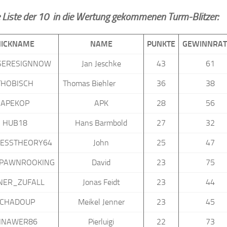
e Liste der 10 in die Wertung gekommenen Turm-Blitzer:
NICKNAME
NAME
PUNKTE
GEWINNRAT
SERESIGNNOW
Jan Jeschke
43
61
THOBISCH
Thomas Biehler
36
38
APEKOP
APK
28
56
HUB18
Hans Barmbold
27
32
HESSTHEORY64
John
25
47
PAWNROOKING
David
23
75
NER_ZUFALL
Jonas Feidt
23
44
CHADOUP
Meikel Jenner
23
45
INAWER86
Pierluigi
22
73