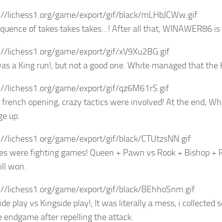
quence of takes takes takes…! After all that, WINAWER86 is 
as a King run!, but not a good one. White managed that the K
a french opening, crazy tactics were involved! At the end, W
e up.
es were fighting games! Queen + Pawn vs Rook + Bishop + 
ill won.
e play vs Kingside play!; It was literally a mess, i collected
 endgame after repelling the attack.