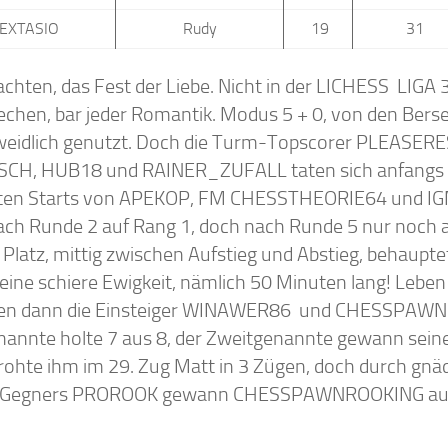
EXTASIO
Rudy
19
31
chten, das Fest der Liebe. Nicht in der LICHESS LIGA
echen, bar jeder Romantik. Modus 5 + 0, von den Bers
eidlich genutzt. Doch die Turm-Topscorer PLEASE
CH, HUB18 und RAINER_ZUFALL taten sich anfangs 
ten Starts von APEKOP, FM CHESSTHEORIE64 und I
ch Runde 2 auf Rang 1, doch nach Runde 5 nur noch a
 Platz, mittig zwischen Aufstieg und Abstieg, behaupt
 eine schiere Ewigkeit, nämlich 50 Minuten lang! Leben
ten dann die Einsteiger WINAWER86 und CHESSPAWN
nannte holte 7 aus 8, der Zweitgenannte gewann seine 
drohte ihm im 29. Zug Matt in 3 Zügen, doch durch gnäd
s Gegners PROROOK gewann CHESSPAWNROOKING auc
.