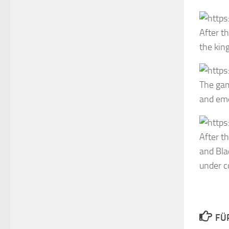
After th
the kin
The gam
and eme
After t
and Bl
under c
FÜ