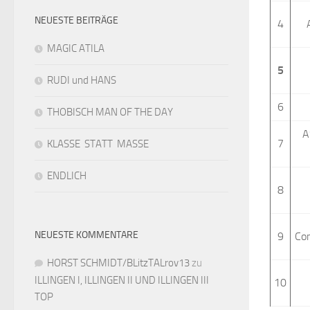
NEUESTE BEITRÄGE
4
MAGIC ATILA
5
RUDI und HANS
6
THOBISCH MAN OF THE DAY
A
7
KLASSE STATT MASSE
ENDLICH
8
NEUESTE KOMMENTARE
9
Co
HORST SCHMIDT/BLitzTALrov13
zu
ILLINGEN I, ILLINGEN II UND ILLINGEN III
10
TOP