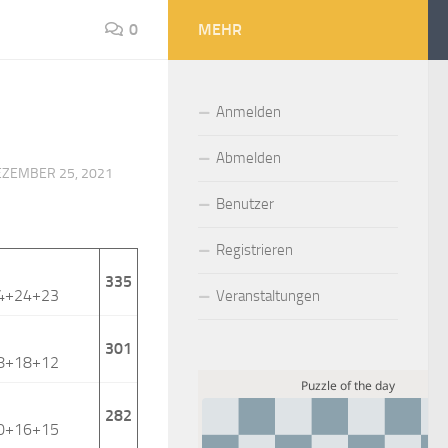
0
MEHR
Anmelden
Abmelden
EZEMBER 25, 2021
Benutzer
Registrieren
335
4+24+23
Veranstaltungen
301
8+18+12
282
0+16+15