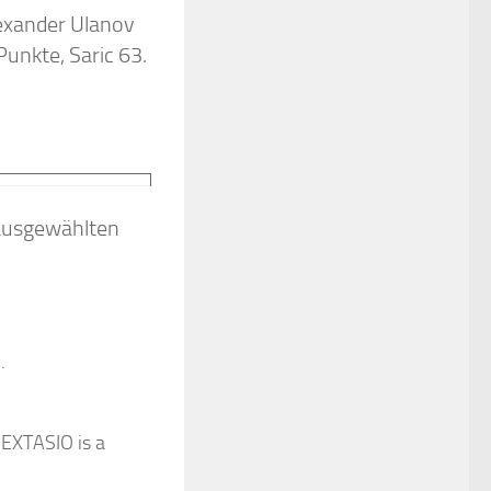
exander Ulanov
Punkte, Saric 63.
 ausgewählten
.
, EXTASIO is a