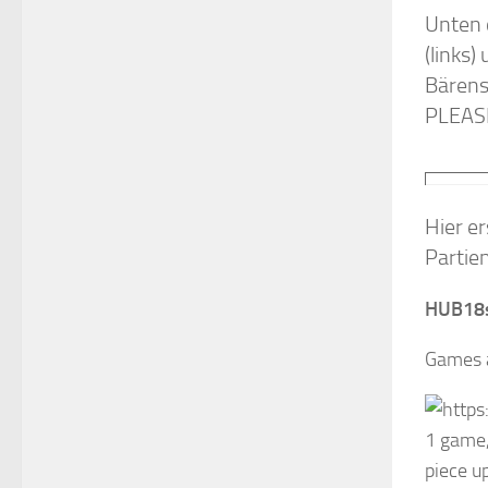
Unten 
(links
Bärens
PLEASE
Hier e
Partien
HUB18s
Games a
1 game, 
piece up