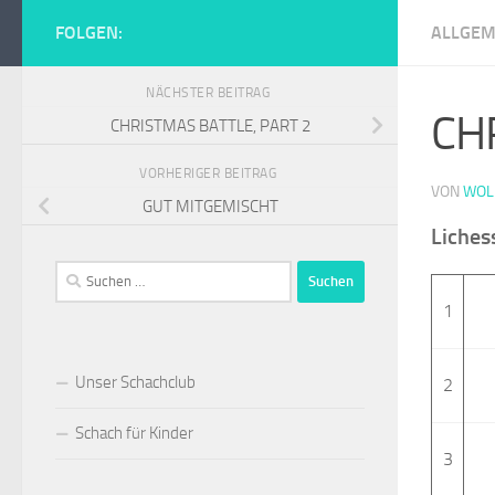
Zum Inhalt springen
FOLGEN:
ALLGEM
Schachclub Tur
NÄCHSTER BEITRAG
CH
CHRISTMAS BATTLE, PART 2
VORHERIGER BEITRAG
VON
WOL
GUT MITGEMISCHT
Liches
Suchen
nach:
1
Unser Schachclub
2
Schach für Kinder
3