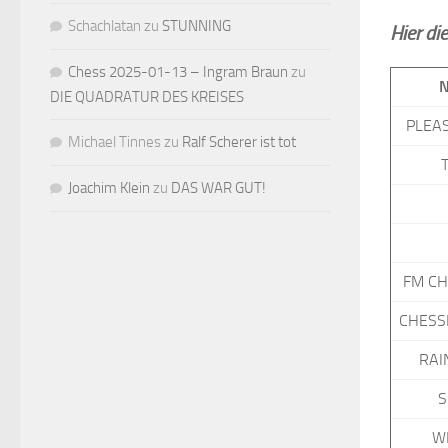
Schachlatan
zu
STUNNING
Hier di
Chess 2025-01-13 – Ingram Braun
zu
DIE QUADRATUR DES KREISES
PLEA
Michael Tinnes
zu
Ralf Scherer ist tot
Joachim Klein
zu
DAS WAR GUT!
FM C
CHESS
RAI
S
W