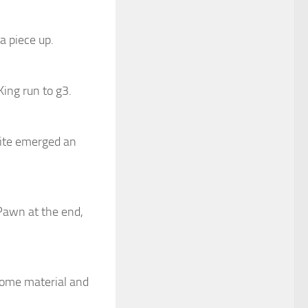
a piece up.
ing run to g3.
hite emerged an
Pawn at the end,
 some material and