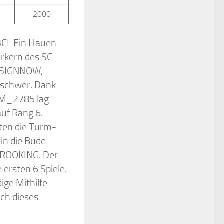
2080
 3C! Ein Hauen
erkern des SC
RESIGNNOW,
schwer. Dank
GM_2785 lag
uf Rang 6.
eten die Turm-
 in die Bude
ROOKING. Der
ersten 6 Spiele.
ige Mithilfe
h dieses