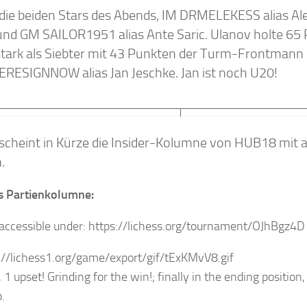
die beiden Stars des Abends, IM DRMELEKESS alias Al
) und GM SAILOR1951 alias Ante Saric. Ulanov holte 65 
tark als Siebter mit 43 Punkten der Turm-Frontmann
RESIGNNOW alias Jan Jeschke. Jan ist noch U20!
rscheint in Kürze die Insider-Kolumne von HUB18 mit
.
 Partienkolumne:
ccessible under: https://lichess.org/tournament/OJhBgz4D 
1 upset! Grinding for the win!; finally in the ending position
.