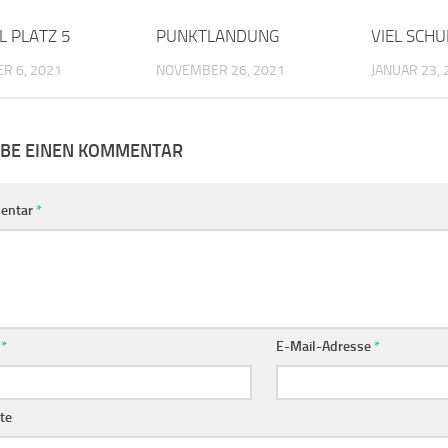
L PLATZ 5
0
PUNKTLANDUNG
0
VIEL SCH
R 6, 2021
NOVEMBER 26, 2021
JANUAR 23, 
IBE EINEN KOMMENTAR
entar
*
e
*
E-Mail-Adresse
*
te