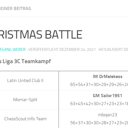
EINER BEITRAG
m Illingen
RISTMAS BATTLE
FGANG WEBER
· VERÖFFENTLICHT
DEZEMBER 24, 2021
· AKTUALISIERT
D
s Liga 3C Teamkampf
IM DrMelekess
Latin United Club II
65+54+31+30+29+29+26+2
GM Sailor1951
Mornar-Split
63+45+42+30+27+23+23+1
mbojan23
ChessScout.Info Team
56+37+30+30+28+27+23+2