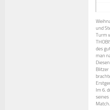
Weihna
und St
Turm w
THOBIS
des gu
man na
Diesen
Blitzer
brach
Erstge
Im 6. 
seine
Match