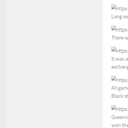
Long se
There w
It was 
exchang
All gam
Black st
Queensid
won the