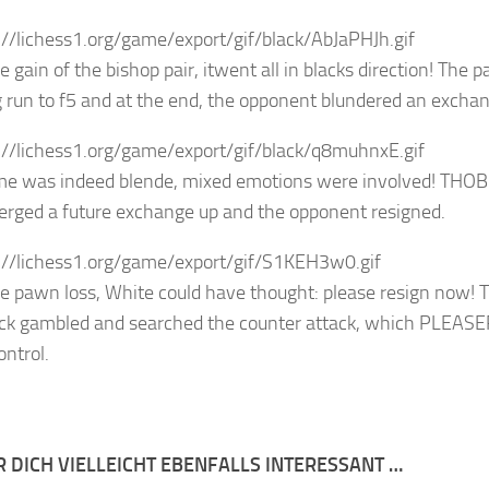
e gain of the bishop pair, itwent all in blacks direction! The 
g run to f5 and at the end, the opponent blundered an excha
e was indeed blende, mixed emotions were involved! THO
rged a future exchange up and the opponent resigned.
he pawn loss, White could have thought: please resign now!
ack gambled and searched the counter attack, which PLE
ontrol.
R DICH VIELLEICHT EBENFALLS INTERESSANT …