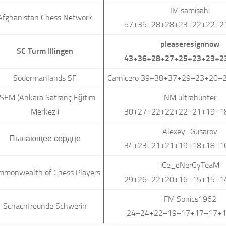
IM samisahi
Afghanistan Chess Network
57+35+28+28+23+22+22+2
pleaseresignnow
SC Turm Illingen
43+36+28+27+25+23+23+2
Sodermanlands SF
Carnicero 39+38+37+29+23+20+
SEM (Ankara Satranç Eğitim
NM ultrahunter
Merkezi)
30+27+22+22+22+21+19+1
Alexey_Gusarov
Пылающее сердце
34+23+21+21+19+18+18+1
iCe_eNerGyTeaM
mmonwealth of Chess Players
29+26+22+20+16+15+15+1
FM Sonics1962
Schachfreunde Schwerin
24+24+22+19+17+17+17+