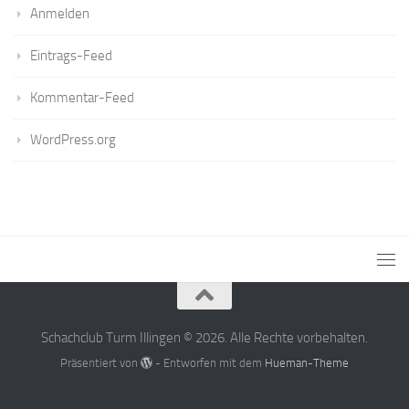
Anmelden
Eintrags-Feed
Kommentar-Feed
WordPress.org
Schachclub Turm Illingen © 2026. Alle Rechte vorbehalten.
Präsentiert von
- Entworfen mit dem
Hueman-Theme