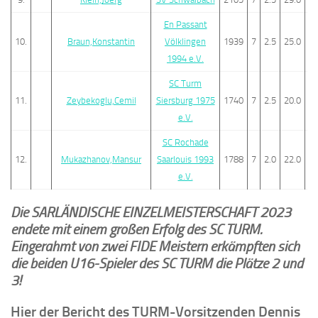
En Passant
10.
Braun,Konstantin
Völklingen
1939
7
2.5
25.0
7
1994 e.V.
SC Turm
11.
Zeybekoglu,Cemil
Siersburg 1975
1740
7
2.5
20.0
7
e.V.
SC Rochade
12.
Mukazhanov,Mansur
Saarlouis 1993
1788
7
2.0
22.0
3
e.V.
Die SARLÄNDISCHE EINZELMEISTERSCHAFT 2023
endete mit einem großen Erfolg des SC TURM.
Eingerahmt von zwei FIDE Meistern erkämpften sich
die beiden U16-Spieler des SC TURM die Plätze 2 und
3!
Hier der Bericht des TURM-Vorsitzenden Dennis