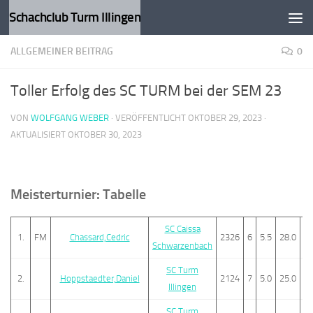
Schachclub Turm Illingen
Zum Inhalt springen
ALLGEMEINER BEITRAG
0
Toller Erfolg des SC TURM bei der SEM 23
VON
WOLFGANG WEBER
· VERÖFFENTLICHT
OKTOBER 29, 2023
·
AKTUALISIERT
OKTOBER 30, 2023
Meisterturnier: Tabelle
SC Caissa
1.
FM
Chassard,Cedric
2326
6
5.5
28.0
19
Schwarzenbach
SC Turm
2.
Hoppstaedter,Daniel
2124
7
5.0
25.0
16
Illingen
SC Turm