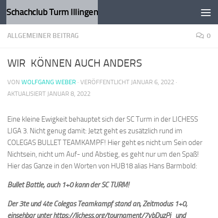
Schachclub Turm Illingen
Zum Inhalt springen
ALLGEMEINER BEITRAG
0
WIR KÖNNEN AUCH ANDERS
VON
WOLFGANG WEBER
· VERÖFFENTLICHT
JANUAR 6, 2022
·
AKTUALISIERT
JANUAR 8, 2022
Eine kleine Ewigkeit behauptet sich der SC Turm in der LICHESS
LIGA 3. Nicht genug damit: Jetzt geht es zusätzlich rund im
COLEGAS BULLET TEAMKAMPF! Hier geht es nicht um Sein oder
Nichtsein, nicht um Auf- und Abstieg, es geht nur um den Spaß!
Hier das Ganze in den Worten von HUB18 alias Hans Barmbold:
Bullet Battle, auch 1+0 kann der SC TURM!
Der 3te und 4te Colegas Teamkampf stand an, Zeitmodus 1+0,
einsehbar unter https://lichess.org/tournament/7ybDuzPj und