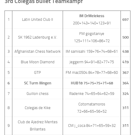
3rd Colegas bullet Teamkampf
IM DrMelekess
1
Latin United Club II
697
200+143+140+123+91
FM gogotaniye
2
SK 1962 Ladenburg e.V.
500
125+111+106+86+72
3
Afghanistan Chess Network
IM samisahi 159+76+74+68+61
438
4
Blue Moon Diamond
jeggerm 94+91+82+77+75
419
5
GTP
FM mac0504 84+78+77+68+60
367
6
SC Turm Illingen
HUB18 75+75+75+71+68
364
7
Guillon chess
Radenke 74+65+64+62+59
324
Cotomatamoros
8
Colegas de Kike
311
72+66+65+56+52
Club de Ajedrez Mentes
9
CM j_coca 84+71+65+59+32
311
Brillantes