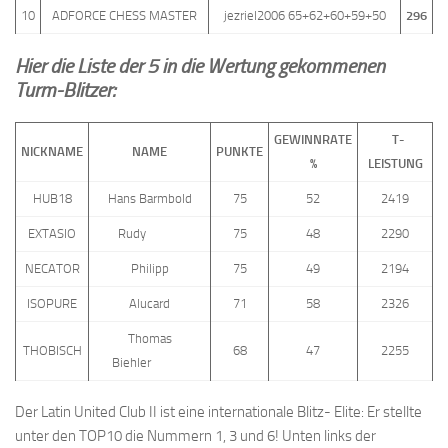
10
ADFORCE CHESS MASTER
jezriel2006 65+62+60+59+50
296
Hier die Liste der 5 in die Wertung gekommenen
Turm-Blitzer:
GEWINNRATE
T-
NICKNAME
NAME
PUNKTE
%
LEISTUNG
HUB18
Hans Barmbold
75
52
2419
EXTASIO
Rudy
75
48
2290
NECATOR
Philipp
75
49
2194
ISOPURE
Alucard
71
58
2326
Thomas
THOBISCH
68
47
2255
Biehler
Der Latin United Club II ist eine internationale Blitz- Elite: Er stellte
unter den TOP10 die Nummern 1, 3 und 6! Unten links der