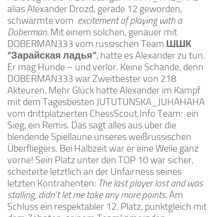
alias Alexander Drozd, gerade 12 geworden,
schwärmte vom
excitement of playing with a
Doberman.
Mit einem solchen, genauer mit
DOBERMAN333 vom russischen Team
ШШК
“Зарайская ладья”
, hatte es Alexander zu tun.
Er mag Hunde – und verlor. Keine Schande, denn
DOBERMAN333 war Zweitbester von 218
Akteuren. Mehr Glück hatte Alexander im Kampf
mit dem Tagesbesten JUTUTUNSKA_JUHAHAHA
vom drittplatzierten ChessScout.Info Team: ein
Sieg, ein Remis. Das sagt alles aus über die
blendende Spiellaune unseres weißrussischen
Überfliegers. Bei Halbzeit war er eine Weile ganz
vorne! Sein Platz unter den TOP 10 war sicher,
scheiterte letztlich an der Unfairness seines
letzten Kontrahenten:
The last player lost and was
stalling, didn’t let me take any more points.
Am
Schluss ein respektabler 12. Platz, punktgleich mit