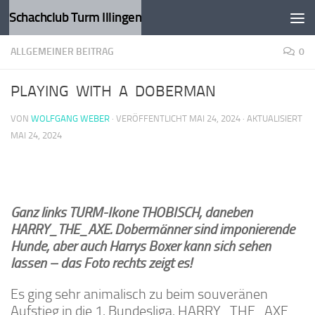
Schachclub Turm Illingen
Zum Inhalt springen
ALLGEMEINER BEITRAG
0
PLAYING WITH A DOBERMAN
VON
WOLFGANG WEBER
· VERÖFFENTLICHT
MAI 24, 2024
· AKTUALISIERT
MAI 24, 2024
Ganz links TURM-Ikone THOBISCH, daneben
HARRY_THE_AXE. Dobermänner sind imponierende
Hunde, aber auch Harrys Boxer kann sich sehen
lassen
–
das Foto rechts zeigt es!
Es ging sehr animalisch zu beim souveränen
Aufstieg in die 1. Bundesliga. HARRY_THE_AXE