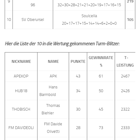
9
219
96
32+30+28+21+21+20+19+17+16+15
Soulcella
10
SV Oberursel
105
20+17+17+15+14+14+6+2+0+0
Hier die Liste der 10 in die Wertung gekommenen Turm-Blitzer:
GEWINNRATE
T-
NICKNAME
NAME
PUNKTE
%
LEISTUNG
APEKOP
APK
43
61
2467
Hans
HUB18
34
50
2426
Barmbold
Thomas
THOBISCH
30
45
2322
Biehler
FM Davide
FM DAVIDEOLI
28
73
2333
Olivetti