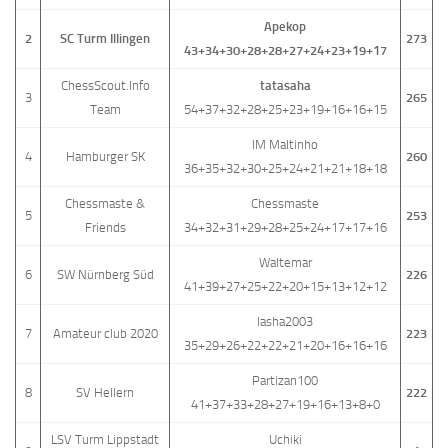
Apekop
2
SC Turm Illingen
273
43+34+30+28+28+27+24+23+19+17
ChessScout.Info
tatasaha
3
265
Team
54+37+32+28+25+23+19+16+16+15
IM Maltinho
4
Hamburger SK
260
36+35+32+30+25+24+21+21+18+18
Chessmaste &
Chessmaste
5
253
Friends
34+32+31+29+28+25+24+17+17+16
Waltemar
6
SW Nürnberg Süd
226
41+39+27+25+22+20+15+13+12+12
lasha2003
7
Amateur club 2020
223
35+29+26+22+22+21+20+16+16+16
Partizan100
8
SV Hellern
222
41+37+33+28+27+19+16+13+8+0
LSV Turm Lippstadt
Uchiki