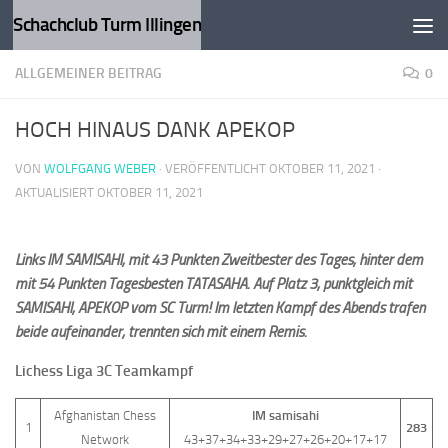
Schachclub Turm Illingen
Zum Inhalt springen
ALLGEMEINER BEITRAG
0
HOCH HINAUS DANK APEKOP
VON
WOLFGANG WEBER
· VERÖFFENTLICHT
OKTOBER 11, 2021
·
AKTUALISIERT
OKTOBER 11, 2021
Links IM SAMISAHI, mit 43 Punkten Zweitbester des Tages, hinter dem
mit 54 Punkten Tagesbesten TATASAHA. Auf Platz 3, punktgleich mit
SAMISAHI, APEKOP vom SC Turm! Im letzten Kampf des Abends trafen
beide aufeinander, trennten sich mit einem Remis.
Lichess Liga 3C Teamkampf
Afghanistan Chess
IM samisahi
1
283
Network
43+37+34+33+29+27+26+20+17+17