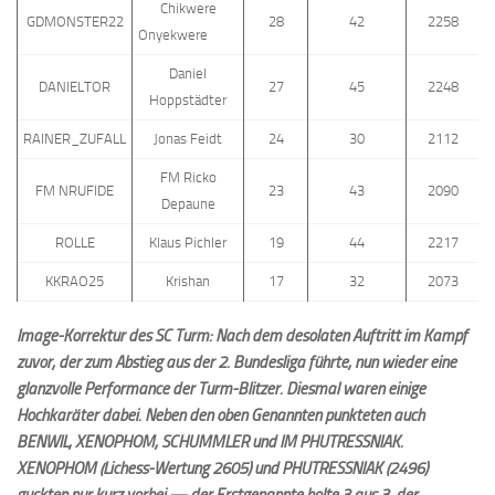
Chikwere
GDMONSTER22
28
42
2258
Onyekwere
Daniel
DANIELTOR
27
45
2248
Hoppstädter
RAINER_ZUFALL
Jonas Feidt
24
30
2112
FM Ricko
FM NRUFIDE
23
43
2090
Depaune
ROLLE
Klaus Pichler
19
44
2217
KKRAO25
Krishan
17
32
2073
Image-Korrektur des SC Turm: Nach dem desolaten Auftritt im Kampf
zuvor, der zum Abstieg aus der 2. Bundesliga führte, nun wieder eine
glanzvolle Performance der Turm-Blitzer. Diesmal waren einige
Hochkaräter dabei. Neben den oben Genannten punkteten auch
BENWIL, XENOPHOM, SCHUMMLER und IM PHUTRESSNIAK.
XENOPHOM (Lichess-Wertung 2605) und PHUTRESSNIAK (2496)