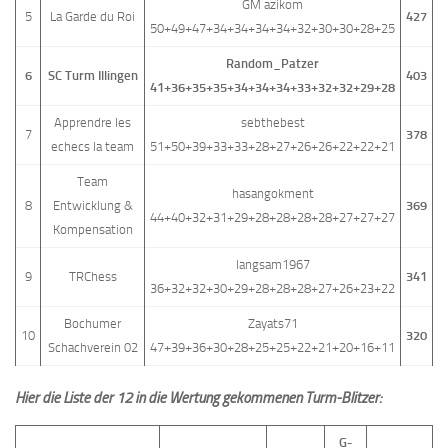
GM azikom
5
La Garde du Roi
427
50+49+47+34+34+34+34+32+30+30+28+25
Random_Patzer
6
SC Turm Illingen
403
41+36+35+35+34+34+34+33+32+32+29+28
Apprendre les
sebthebest
7
378
echecs la team
51+50+39+33+33+28+27+26+26+22+22+21
Team
hasangokment
8
Entwicklung &
369
44+40+32+31+29+28+28+28+28+27+27+27
Kompensation
langsam1967
9
TRChess
341
36+32+32+30+29+28+28+28+27+26+23+22
Bochumer
Zayats71
10
320
Schachverein 02
47+39+36+30+28+25+25+22+21+20+16+11
Hier die Liste der 12 in die Wertung gekommenen Turm-Blitzer:
G-