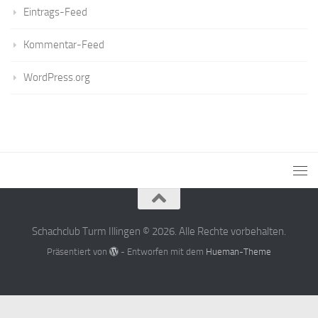
Eintrags-Feed
Kommentar-Feed
WordPress.org
Schachclub Turm Illingen © 2026. Alle Rechte vorbehalten.
Präsentiert von
- Entworfen mit dem
Hueman-Theme