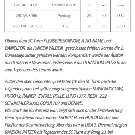
FM DAVIDEOLI
Davide Olivetti
32
47
2242
WINAWER86
Pierluigi
29
41
2332
HASHTAG_SONZO
HTSZ
28
55
2358
Obwohl dem SC Turm PLEASERESIGNNOW, A-NO-NAME und
DANIELTOR, die JUNGEN WILDEN, geschlossen fehlten, konnte die 2.
Bundesliga sicher gehalten werden. Kompensiert wurde der Ausfall
durch mehrere Newcomer, insbesondere durch RANDOM PATZER, der
zum Topscorer des Teams wurde.
Außer den oben Genannten punkteten für den SC Turm auch die
folgenden, zum Teil später eingestiegenen Spieler: SLASKWROCLAW,
HUGO12, RAINER_ZUFALL, ROLLE, LUNO1977, REZA_222,
SCHUMMLER2000, GOKUL787 und BENWIL.
Wie stark die Konkurrenz war, zeigt sich auch an der Einzelwertung.
Beim Spielabend zuvor waren THOBISCH und HUB18 Vierter und
Fünfter der Gesamtwertung. Aber das war in LIGA 3. Diesmal rangiert
RANDOM PATZER als Topscorer des SC Turm auf Rang 23, bei