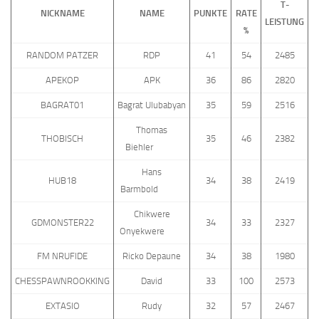
T-
NICKNAME
NAME
PUNKTE
RATE
LEISTUNG
%
RANDOM PATZER
RDP
41
54
2485
APEKOP
APK
36
86
2820
BAGRAT01
Bagrat Ulubabyan
35
59
2516
Thomas
THOBISCH
35
46
2382
Biehler
Hans
HUB18
34
38
2419
Barmbold
Chikwere
GDMONSTER22
34
33
2327
Onyekwere
FM NRUFIDE
Ricko Depaune
34
38
1980
CHESSPAWNROOKKING
David
33
100
2573
EXTASIO
Rudy
32
57
2467