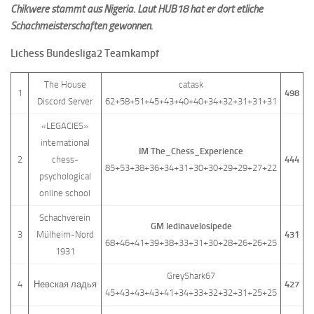
Chikwere
stammt aus Nigeria. Laut HUB18 hat er dort etliche
Schachmeisterschaften gewonnen.
Lichess Bundesliga2 Teamkampf
The House
catask
1
498
Discord Server
62+58+51+45+43+40+40+34+32+31+31+31
«LEGACIES»
international
IM The_Chess_Experience
2
chess-
444
85+53+38+36+34+31+30+30+29+29+27+22
psychological
online school
Schachverein
GM ledinavelosipede
3
Mülheim-Nord
431
68+46+41+39+38+33+31+30+28+26+26+25
1931
GreyShark67
4
Невская ладья
427
45+43+43+43+41+34+33+32+32+31+25+25