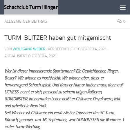
Schachclub Turm Illingen
Zum Inhalt springen
ALLGEMEINER BEITRAG
0
TURM-BLITZER haben gut mitgemischt
VON
WOLFGANG WEBER
· VERÖFFENTLICHT
OKTOBER 4, 2021
·
AKTUALISIERT
OKTOBER 4, 2021
Wer ist dieser imponierende Sportsmann? Ein Gewichtheber, Ringer,
Boxer? Wir wissen es (noch) nicht. Wir wissen aber, dass er
hervorragend Schach spielt. Und dass er Humor haben muss, denn auf
LICHESS nennt er sich, passend zu seinem urigen Äußeren,
GDMONSTER. Im normalen Leben heißt er Chikwere Onyekwere, lebt
und arbeitet in New York.
Seit Wochen ist Chikwere ein verlässlicher Topscorer des SC Turm.
Kürzlich, genauer: am 16. September, war GDMONSTER die Nummer 1
in der Turm-Wertung.