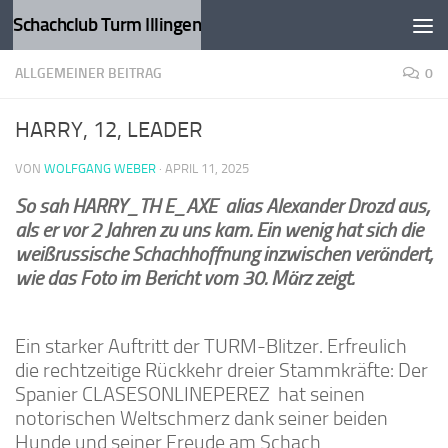
Schachclub Turm Illingen
Zum Inhalt springen
ALLGEMEINER BEITRAG
0
HARRY, 12, LEADER
VON
WOLFGANG WEBER
·
APRIL 11, 2025
So sah HARRY_TH E_AXE alias Alexander Drozd aus,
als er vor 2 Jahren zu uns kam. Ein wenig hat sich die
weißrussische Schachhoffnung inzwischen verändert,
wie das Foto im Bericht vom 30. März zeigt.
Ein starker Auftritt der TURM-Blitzer. Erfreulich
die rechtzeitige Rückkehr dreier Stammkräfte: Der
Spanier CLASESONLINEPEREZ hat seinen
notorischen Weltschmerz dank seiner beiden
Hunde und seiner Freude am Schach