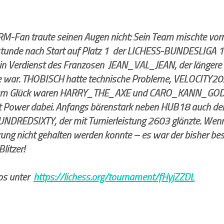
M-Fan traute seinen Augen nicht: Sein Team mischte vorn
stunde nach Start auf Platz 1 der LICHESS-BUNDESLIGA 1
in Verdienst des Franzosen JEAN_VAL_JEAN, der längere Zei
e war. THOBISCH hatte technische Probleme, VELOCITY20
um Glück waren HARRY_THE_AXE und CARO_KANN_GOD 
t Power dabei. Anfangs bärenstark neben HUB18 auch der
NDREDSIXTY, der mit Turnierleistung 2603 glänzte. Wenn
rung nicht gehalten werden konnte – es war der bisher best
litzer!
fos unter
https://lichess.org/tournament/fHyjZZDL