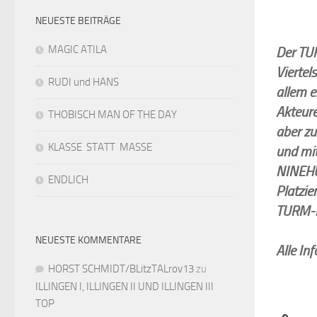
NEUESTE BEITRÄGE
MAGIC ATILA
Der TUR
Viertel
RUDI und HANS
allem e
Akteur
THOBISCH MAN OF THE DAY
aber z
KLASSE STATT MASSE
und mi
NINEHU
ENDLICH
Platzie
TURM-B
NEUESTE KOMMENTARE
Alle In
HORST SCHMIDT/BLitzTALrov13
zu
ILLINGEN I, ILLINGEN II UND ILLINGEN III
TOP