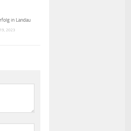
folg in Landau
0
9, 2023