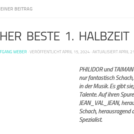
EINER BEITRAG
m Illingen
SHER BESTE 1. HALBZEIT
FGANG WEBER
· VERÖFFENTLICHT
APRIL 15, 2024
· AKTUALISIERT
APRIL 2
PHILIDOR und TAIMANO
nur fantastisch Schach,
in der Musik. Es gibt sie
Talente. Auf ihren Spur
JEAN_VAL_JEAN, herau
Schach, herausragend a
Spezialist.