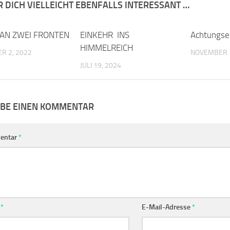
R DICH VIELLEICHT EBENFALLS INTERESSANT …
AN ZWEI FRONTEN
0
EINKEHR INS
0
Achtungser
HIMMELREICH
R 2, 2022
NOVEMBER 1
JULI 19, 2024
IBE EINEN KOMMENTAR
entar
*
e
*
E-Mail-Adresse
*