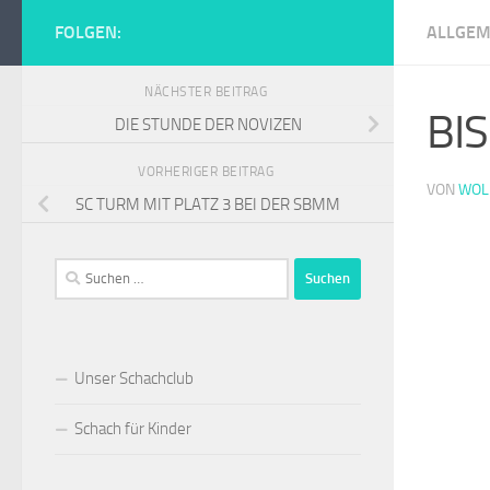
Zum Inhalt springen
FOLGEN:
ALLGEM
Schachclub Tur
NÄCHSTER BEITRAG
BI
DIE STUNDE DER NOVIZEN
VORHERIGER BEITRAG
VON
WOL
SC TURM MIT PLATZ 3 BEI DER SBMM
Suchen
nach:
Unser Schachclub
Schach für Kinder