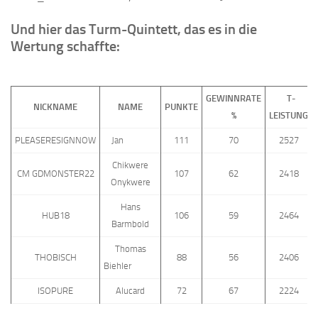
Und hier
das Turm-Quintett, das es in die
Wertung schaffte:
GEWINNRATE
T-
NICKNAME
NAME
PUNKTE
%
LEISTUNG
PLEASERESIGNNOW
Jan
111
70
2527
Chikwere
CM GDMONSTER22
107
62
2418
Onykwere
Hans
HUB18
106
59
2464
Barmbold
Thomas
THOBISCH
88
56
2406
Biehler
ISOPURE
Alucard
72
67
2224