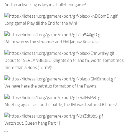
And an active king is key in a bullet endgame!
Long game! Play till the End for the Win!
White won vs the streamer and FM Janusz Koscielski!
Debut for SERCANBEDEL: Knights on f4 and f5, worth sometimes
more than a Rook (Turm!)!
We have here the bathtub formation of the Pawns!
Meeting again, last buttle battle, the IM was featured 6 times!
Watch out, Queen hang Part 1!