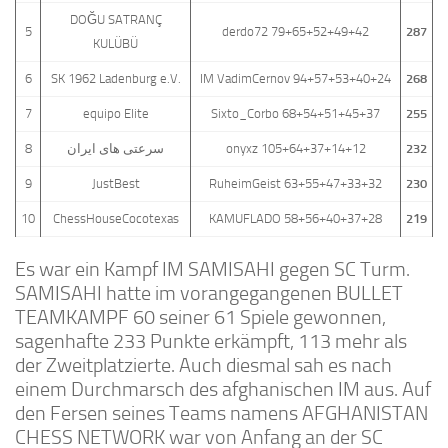
DOĞU SATRANÇ
5
derdo72 79+65+52+49+42
287
KULÜBÜ
6
SK 1962 Ladenburg e.V.
IM VadimCernov 94+57+53+40+24
268
7
equipo Elite
Sixto_Corbo 68+54+51+45+37
255
8
سرعتی های ایران
onyxz 105+64+37+14+12
232
9
JustBest
RuheimGeist 63+55+47+33+32
230
10
ChessHouseCocotexas
KAMUFLADO 58+56+40+37+28
219
Es war ein Kampf IM SAMISAHI gegen SC Turm.
SAMISAHI hatte im vorangegangenen BULLET
TEAMKAMPF 60 seiner 61 Spiele gewonnen,
sagenhafte 233 Punkte erkämpft, 113 mehr als
der Zweitplatzierte. Auch diesmal sah es nach
einem Durchmarsch des afghanischen IM aus. Auf
den Fersen seines Teams namens AFGHANISTAN
CHESS NETWORK war von Anfang an der SC