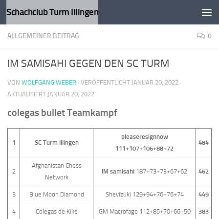
Schachclub Turm Illingen
Zum Inhalt springen
ALLGEMEINER BEITRAG
0
IM SAMISAHI GEGEN DEN SC TURM
VON
WOLFGANG WEBER
· VERÖFFENTLICHT
JANUAR 20, 2022
·
AKTUALISIERT
JANUAR 20, 2022
colegas bullet Teamkampf
pleaseresignnow
1
SC Turm Illingen
484
111+107+106+88+72
Afghanistan Chess
2
IM samisahi
187+73+73+67+62
462
Network
3
Blue Moon Diamond
Shevizuki 129+94+76+76+74
449
4
Colegas de Kike
GM Macrofago 112+85+70+66+50
383