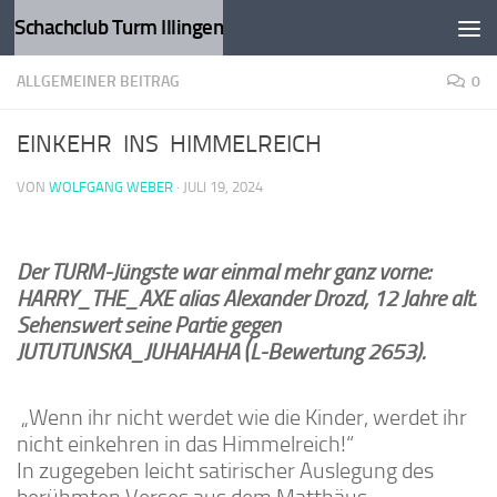
Schachclub Turm Illingen
Zum Inhalt springen
ALLGEMEINER BEITRAG
0
EINKEHR INS HIMMELREICH
VON
WOLFGANG WEBER
·
JULI 19, 2024
Der TURM-Jüngste war einmal mehr ganz vorne:
HARRY_THE_AXE alias Alexander Drozd, 12 Jahre alt.
Sehenswert seine Partie gegen
JUTUTUNSKA_JUHAHAHA (L-Bewertung 2653).
„Wenn ihr nicht werdet wie die Kinder, werdet ihr
nicht einkehren in das Himmelreich!“
In zugegeben leicht satirischer Auslegung des