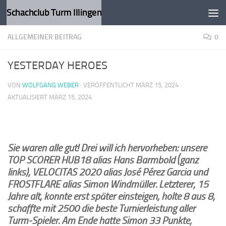
Schachclub Turm Illingen
Zum Inhalt springen
ALLGEMEINER BEITRAG
0
YESTERDAY HEROES
VON
WOLFGANG WEBER
· VERÖFFENTLICHT
MÄRZ 15, 2024
·
AKTUALISIERT
MÄRZ 15, 2024
Sie waren alle gut! Drei will ich hervorheben: unsere
TOP SCORER HUB18 alias Hans Barmbold (ganz
links), VELOCITAS 2020 alias José Pérez Garcia und
FROSTFLARE alias Simon Windmüller. Letzterer, 15
Jahre alt, konnte erst später einsteigen, holte 8 aus 8,
schaffte mit 2500 die beste Turnierleistung aller
Turm-Spieler. Am Ende hatte Simon 33 Punkte,