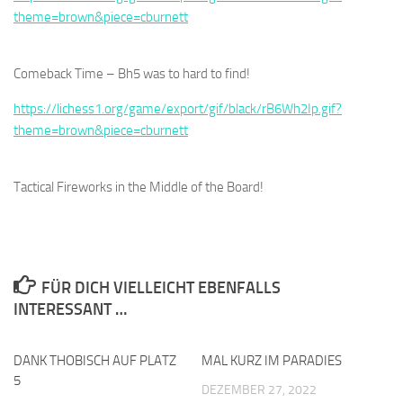
theme=brown&piece=cburnett
Comeback Time – Bh5 was to hard to find!
https://lichess1.org/game/export/gif/black/rB6Wh2Ip.gif?
theme=brown&piece=cburnett
Tactical Fireworks in the Middle of the Board!
FÜR DICH VIELLEICHT EBENFALLS
INTERESSANT …
DANK THOBISCH AUF PLATZ
0
MAL KURZ IM PARADIES
0
5
DEZEMBER 27, 2022