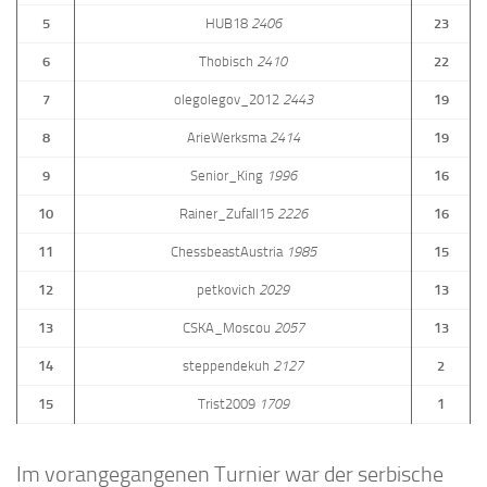
5
HUB18
2406
23
6
Thobisch
2410
22
7
olegolegov_2012
2443
19
8
ArieWerksma
2414
19
9
Senior_King
1996
16
10
Rainer_Zufall15
2226
16
11
ChessbeastAustria
1985
15
12
petkovich
2029
13
13
CSKA_Moscou
2057
13
14
steppendekuh
2127
2
15
Trist2009
1709
1
Im vorangegangenen Turnier war der serbische