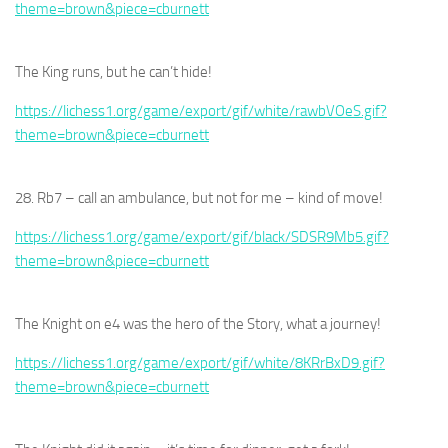
theme=brown&piece=cburnett
The King runs, but he can’t hide!
https://lichess1.org/game/export/gif/white/rawbVOeS.gif?
theme=brown&piece=cburnett
28. Rb7 – call an ambulance, but not for me – kind of move!
https://lichess1.org/game/export/gif/black/SDSR9Mb5.gif?
theme=brown&piece=cburnett
The Knight on e4 was the hero of the Story, what a journey!
https://lichess1.org/game/export/gif/white/8KRrBxD9.gif?
theme=brown&piece=cburnett