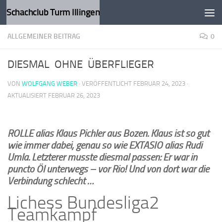
Schachclub Turm Illingen
Zum Inhalt springen
ALLGEMEINER BEITRAG
0
DIESMAL OHNE ÜBERFLIEGER
VON
WOLFGANG WEBER
· VERÖFFENTLICHT
FEBRUAR 24, 2023
·
AKTUALISIERT
FEBRUAR 26, 2023
ROLLE alias Klaus Pichler aus Bozen. Klaus ist so gut
wie immer dabei, genau so wie EXTASIO alias Rudi
Umla. Letzterer musste diesmal passen: Er war in
puncto Öl unterwegs – vor Rio! Und von dort war die
Verbindung schlecht …
Lichess Bundesliga2
Teamkampf