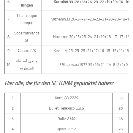
6
Kormi88 33+28+28+26+23+22+19+19+16+16+
Illingen
Пылающее
7
vazhenin33 26+24+24+23+23+21+20+20+18+17
сердце
Sodermanlands
8
Novatron 30+25+25+24+21+19+18+17+17+13+
SF
9
Спарта VK
Kevin-M 25+25+25+21+17+16+15+15+14+13+
منتدى أصدقاء
10
FM
qaswara1977 35+26+21+14+8+2+1+0+0
الشطرنج
Hier alle, die für den SC TURM gepunktet haben:
1
Kormi88
2229
33
2
BulletFreakRico
2209
28
3
Rolle
2150
28
4
kpera
2352
26