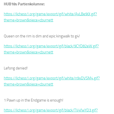
HUB18s Partienkolumne:
https://lichess1.org/game/export/gif/white/AvLBe90I.gif?
theme=brown&piece=cburnett
Queen on the rim is dim and epic kingwalk to g4!
https://lichess1.org/game/export/gif/black/9CYD82eW.gif?
theme=brown&piece=cburnett
Lefong denied!
https://lichess1.org/game/export/gif/white/n9vDVSM4.gif?
theme=brown&piece=cburnett
1 Pawn up in the Endgame is enough!
https://lichess1.org/game/export/gif/black/TV4fwYD3.gif?