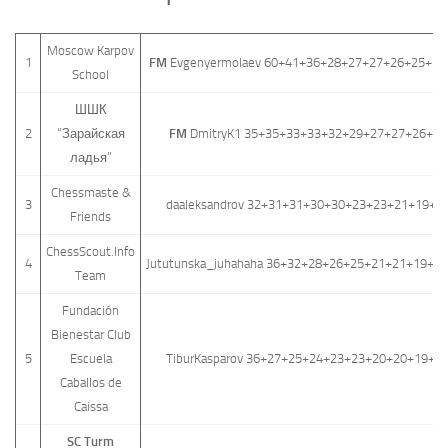
Moscow Karpov
1
FM
Evgenyermolaev 60+41+36+28+27+27+26+25+24
School
ШШК
2
“Зарайская
FM
DmitryK1 35+35+33+33+32+29+27+27+26+25
ладья”
Chessmaste &
3
daaleksandrov 32+31+31+30+30+23+23+21+19+1
Friends
ChessScout.Info
4
Jututunska_juhahaha 36+32+28+26+25+21+21+19+1
Team
Fundación
Bienestar Club
5
Escuela
TiburKasparov 36+27+25+24+23+23+20+20+19+1
Caballos de
Caissa
SC Turm