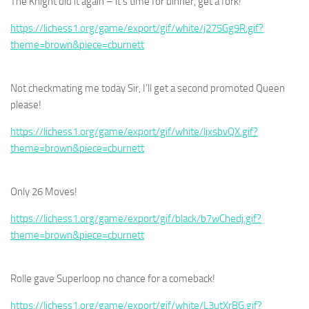
The Knight did it again – it’s time for dinner, get a fork!
https://lichess1.org/game/export/gif/white/j275Gg9R.gif?
theme=brown&piece=cburnett
Not checkmating me today Sir, I’ll get a second promoted Queen
please!
https://lichess1.org/game/export/gif/white/ljxsbvQX.gif?
theme=brown&piece=cburnett
Only 26 Moves!
https://lichess1.org/game/export/gif/black/b7wChedj.gif?
theme=brown&piece=cburnett
Rolle gave Superloop no chance for a comeback!
https://lichess1.org/game/export/gif/white/L3utXrBG.gif?