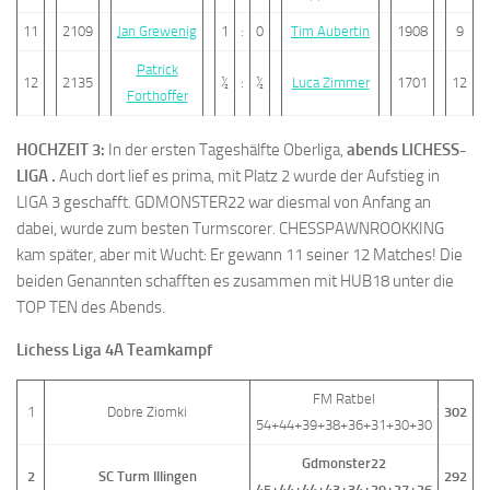
11
2109
Jan Grewenig
1
:
0
Tim Aubertin
1908
9
Patrick
12
2135
½
:
½
Luca Zimmer
1701
12
Forthoffer
HOCHZEIT 3:
In der ersten Tageshälfte Oberliga,
abends LICHESS-
LIGA .
Auch dort lief es prima, mit Platz 2 wurde der Aufstieg in
LIGA 3 geschafft. GDMONSTER22 war diesmal von Anfang an
dabei, wurde zum besten Turmscorer. CHESSPAWNROOKKING
kam später, aber mit Wucht: Er gewann 11 seiner 12 Matches! Die
beiden Genannten schafften es zusammen mit HUB18 unter die
TOP TEN des Abends.
Lichess Liga 4A Teamkampf
FM Ratbel
1
Dobre Ziomki
302
54+44+39+38+36+31+30+30
Gdmonster22
2
SC Turm Illingen
292
45+44+44+43+34+29+27+26