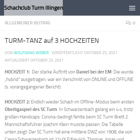
Schachclub Turm Illingen
Zum Inhalt springen
ALLGEMEINER BEITRAG
0
TURM-TANZ auf 3 HOCHZEITEN
VON
WOLFGANG WEBER
· VERÖFFENTLICHT
OKTOBER 25, 2021
·
AKTUALISIERT
OKTOBER 25, 2021
HOCHZEIT 1:
Der starke Auftritt von
Daniel bei der EM
. Die wurde
„hybrid“ ausgetragen, war ein Verschnitt von ONLINE und OFFLINE
(s. vorangegangener Bericht).
HOCHZEIT 2:
Endlich wieder Schach im Offline-Modus beim ersten
Oberligaspiel des SC Turm
. In Schwarzenbach gelang ein 4:4, trotz
großen Handicaps: Corona-bedingt fehlte beim SC Turm Brett 2.
Mannschaftsführer Joachim Klein musste passen. Die Tabelle
unten zeigt: Der SC Turm hat eine mittlere DWZ von 1908, die von
Caissa Schwarzenbach ist 2140! Erfreulich: Thomas, Jonas und