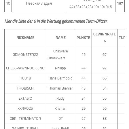
10
Невская ладья
167
44+33+23+23+19+10+9+6
Hier die Liste der 8 in die Wertung gekommenen Turm-Blitzer
:
GEWINNRATE
NICKNAME
NAME
PUNKTE
TURNI
%
Chikwere
GDMONSTER22
45
67
Onyekwere
CHESSPAWNROOKKING
Philipp
44
92
HUB18
Hans Barmbold
44
65
THOBISCH
Thomas Biehler
43
54
EXTASIO
Rudy
34
55
KKRAO25
Krishan
29
56
DER_TERMINATOR
DT
27
38
RAINER_ZUFALL
Jonas Feidt
26
52