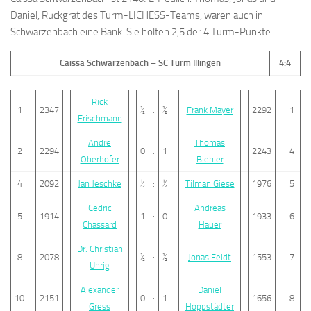
Daniel, Rückgrat des Turm-LICHESS-Teams, waren auch in
Schwarzenbach eine Bank. Sie holten 2,5 der 4 Turm-Punkte.
Caissa Schwarzenbach – SC Turm Illingen
4:4
Rick
1
2347
½
:
½
Frank Mayer
2292
1
Frischmann
Andre
Thomas
2
2294
0
:
1
2243
4
Oberhofer
Biehler
4
2092
Jan Jeschke
½
:
½
Tilman Giese
1976
5
Cedric
Andreas
5
1914
1
:
0
1933
6
Chassard
Hauer
Dr. Christian
8
2078
½
:
½
Jonas Feidt
1553
7
Uhrig
Alexander
Daniel
10
2151
0
:
1
1656
8
Gress
Hoppstädter