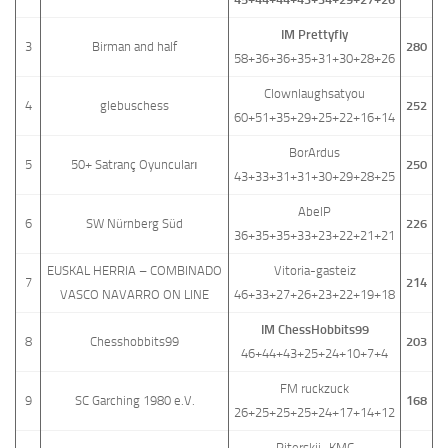
IM Prettyfly
3
Birman and half
280
58+36+36+35+31+30+28+26
Clownlaughsatyou
4
glebuschess
252
60+51+35+29+25+22+16+14
BorArdus
5
50+ Satranç Oyuncuları
250
43+33+31+31+30+29+28+25
AbelP
6
SW Nürnberg Süd
226
36+35+35+33+23+22+21+21
EUSKAL HERRIA – COMBINADO
Vitoria-gasteiz
7
214
VASCO NAVARRO ON LINE
46+33+27+26+23+22+19+18
IM ChessHobbits99
8
Chesshobbits99
203
46+44+43+25+24+10+7+4
FM ruckzuck
9
SC Garching 1980 e.V.
168
26+25+25+25+24+17+14+12
Piterskii_KMC