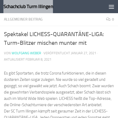
Schachclub Turm Illingen
Zum Inhalt springen
ALLGEMEINER BEITRAG
0
Spektakel LICHESS-QUARANTÄNE-LIGA:
Turm-Blitzer mischen munter mit
VON
WOLFGANG WEBER
· VERÖFFENTLICHT
JANUAR 27, 2021
·
AKTUALISIERT
FEBRUAR 8, 2021
Es gibt Sportarten, die trotz Corona funktionieren, die in diesen
düsteren Zeiten sogar zulegen. Nie wurde so viel geradelt und
gejoggt, so viel gewalkt wie jetzt. Auch Schach boomt. Zwar wurden
die gewohnten Verbandsspiele ausgesetzt, aber Schach lässt sich
auch im World Wide Web spielen. LICHESS heißt die Top-Adresse,
die Online-Schachturniere der verschiedensten Art anbietet.
Der SC Turm Illingen kämpft seit geraumer Zeit in der LICHESS-
QUARANTÄNE-LIGA. Jeden Donnerstag und jeden Sonntag geht