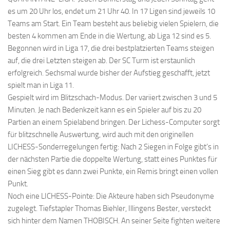
es um 20 Uhr los, endet um 21 Uhr 40. In 17 Ligen sind jeweils 10
Teams am Start. Ein Team besteht aus beliebig vielen Spielern, die
besten 4 kommen am Ende in die Wertung, ab Liga 12 sind es 5.
Begonnen wird in Liga 17, die drei bestplatzierten Teams steigen
auf, die drei Letzten steigen ab. Der SC Turm ist erstaunlich
erfolgreich. Sechsmal wurde bisher der Aufstieg geschafft, jetzt
spielt man in Liga 11.
Gespielt wird im Blitzschach-Modus. Der variiert zwischen 3 und 5
Minuten. Je nach Bedenkzeit kann es ein Spieler auf bis zu 20
Partien an einem Spielabend bringen. Der Lichess-Computer sorgt
für blitzschnelle Auswertung, wird auch mit den originellen
LICHESS-Sonderregelungen fertig: Nach 2 Siegen in Folge gibt’s in
der nächsten Partie die doppelte Wertung, statt eines Punktes für
einen Sieg gibt es dann zwei Punkte, ein Remis bringt einen vollen
Punkt.
Noch eine LICHESS-Pointe: Die Akteure haben sich Pseudonyme
zugelegt. Tiefstapler Thomas Biehler, Illingens Bester, versteckt
sich hinter dem Namen THOBISCH. An seiner Seite fighten weitere