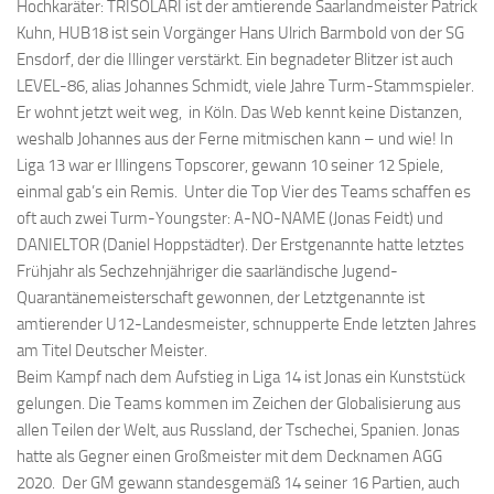
Hochkaräter: TRISOLARI ist der amtierende Saarlandmeister Patrick
Kuhn, HUB18 ist sein Vorgänger Hans Ulrich Barmbold von der SG
Ensdorf, der die Illinger verstärkt. Ein begnadeter Blitzer ist auch
LEVEL-86, alias Johannes Schmidt, viele Jahre Turm-Stammspieler.
Er wohnt jetzt weit weg, in Köln. Das Web kennt keine Distanzen,
weshalb Johannes aus der Ferne mitmischen kann – und wie! In
Liga 13 war er Illingens Topscorer, gewann 10 seiner 12 Spiele,
einmal gab’s ein Remis. Unter die Top Vier des Teams schaffen es
oft auch zwei Turm-Youngster: A-NO-NAME (Jonas Feidt) und
DANIELTOR (Daniel Hoppstädter). Der Erstgenannte hatte letztes
Frühjahr als Sechzehnjähriger die saarländische Jugend-
Quarantänemeisterschaft gewonnen, der Letztgenannte ist
amtierender U12-Landesmeister, schnupperte Ende letzten Jahres
am Titel Deutscher Meister.
Beim Kampf nach dem Aufstieg in Liga 14 ist Jonas ein Kunststück
gelungen. Die Teams kommen im Zeichen der Globalisierung aus
allen Teilen der Welt, aus Russland, der Tschechei, Spanien. Jonas
hatte als Gegner einen Großmeister mit dem Decknamen AGG
2020. Der GM gewann standesgemäß 14 seiner 16 Partien, auch