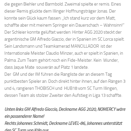
die gegen Biehler und Barmbold. Zweimal spielte er remis. Eines
dieser Remis glückte dem Illinger Hoffnungsträger Jonas. Der
konnte sein Glück kaum fassen: „Ich stand kurz vor dem Matt,
schaffte aber mit meinem Springer ein Dauerschach – Wahnsinn!“
Der Schleier konnte gelüftet werden: Hinter AGG 2020 steckt der
argentinische GM Alfredo Giaccio, der in Spanien im SC Lorca spielt.
Sein Landsmann und Teamkamerad MANCILLADOR ist der
Internationale Meister Claudio Minzer, auch er spielt in Spanien, in
Palma. Zum Team gehört noch ein Fide-Meister. Kein Wunder,
dass Jaque Mate souverän auf Platz 1 landete.
Der GM und der IM führen die Rangliste der an diesem Tag
punktbesten Spieler an. Doch direkt hinter ihnen, auf den Rängen 3
und 4, rangieren THOBISCH und HUB18 vom SC Turm Illingen,
dessen Team als stolzer Zweiter den Aufstieg in Liga 13 schaffte.
Unten links GM Alfredo Giaccio, Deckname AGG 2020; NOMERCY wäre
ein passenderer Name!
Rechts Johannes Schmidt, Deckname LEVEL-86; Johannes unterstützt
den SC Turm von Köln aus.