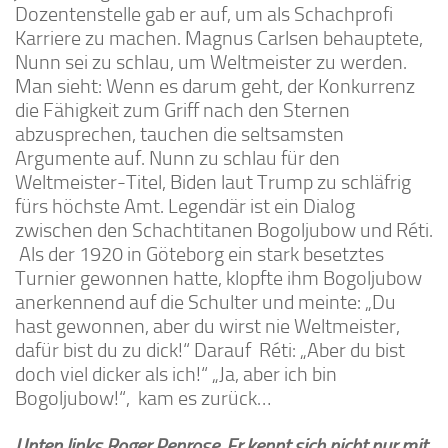
Dozentenstelle gab er auf, um als Schachprofi
Karriere zu machen. Magnus Carlsen behauptete,
Nunn sei zu schlau, um Weltmeister zu werden.
Man sieht: Wenn es darum geht, der Konkurrenz
die Fähigkeit zum Griff nach den Sternen
abzusprechen, tauchen die seltsamsten
Argumente auf. Nunn zu schlau für den
Weltmeister-Titel, Biden laut Trump zu schläfrig
fürs höchste Amt. Legendär ist ein Dialog
zwischen den Schachtitanen Bogoljubow und Réti.
Als der 1920 in Göteborg ein stark besetztes
Turnier gewonnen hatte, klopfte ihm Bogoljubow
anerkennend auf die Schulter und meinte: „Du
hast gewonnen, aber du wirst nie Weltmeister,
dafür bist du zu dick!“ Darauf Réti: „Aber du bist
doch viel dicker als ich!“ „Ja, aber ich bin
Bogoljubow!“, kam es zurück…
Unten links Roger Penrose. Er kennt sich nicht nur mit