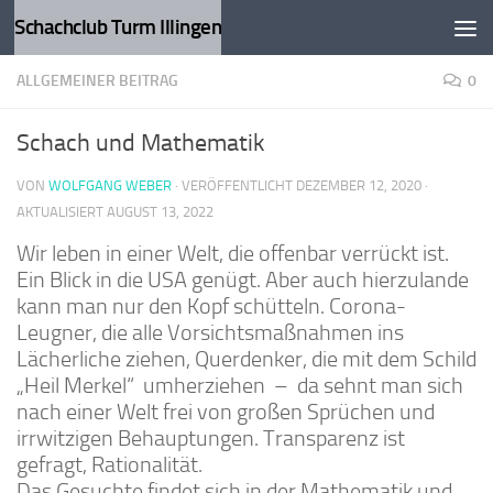
Schachclub Turm Illingen
Zum Inhalt springen
ALLGEMEINER BEITRAG
0
Schach und Mathematik
VON
WOLFGANG WEBER
· VERÖFFENTLICHT
DEZEMBER 12, 2020
·
AKTUALISIERT
AUGUST 13, 2022
Wir leben in einer Welt, die offenbar verrückt ist.
Ein Blick in die USA genügt. Aber auch hierzulande
kann man nur den Kopf schütteln. Corona-
Leugner, die alle Vorsichtsmaßnahmen ins
Lächerliche ziehen, Querdenker, die mit dem Schild
„Heil Merkel“ umherziehen – da sehnt man sich
nach einer Welt frei von großen Sprüchen und
irrwitzigen Behauptungen. Transparenz ist
gefragt, Rationalität.
Das Gesuchte findet sich in der Mathematik und