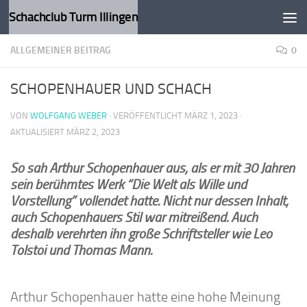
Schachclub Turm Illingen
Zum Inhalt springen
ALLGEMEINER BEITRAG
0
SCHOPENHAUER UND SCHACH
VON
WOLFGANG WEBER
· VERÖFFENTLICHT
MÄRZ 1, 2023
·
AKTUALISIERT
MÄRZ 2, 2023
So sah Arthur Schopenhauer aus, als er mit 30 Jahren
sein berühmtes Werk “Die Welt als Wille und
Vorstellung” vollendet hatte. Nicht nur dessen Inhalt,
auch Schopenhauers Stil war mitreißend. Auch
deshalb verehrten ihn große Schriftsteller wie Leo
Tolstoi und Thomas Mann.
Arthur Schopenhauer hatte eine hohe Meinung