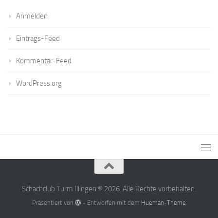
Anmelden
Eintrags-Feed
Kommentar-Feed
WordPress.org
Schachclub Turm Illingen © 2026. Alle Rechte vorbehalten.
Präsentiert von
- Entworfen mit dem
Hueman-Theme