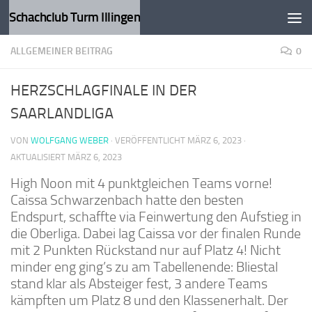
Schachclub Turm Illingen
Zum Inhalt springen
ALLGEMEINER BEITRAG
0
HERZSCHLAGFINALE IN DER
SAARLANDLIGA
VON
WOLFGANG WEBER
· VERÖFFENTLICHT
MÄRZ 6, 2023
·
AKTUALISIERT
MÄRZ 6, 2023
High Noon mit 4 punktgleichen Teams vorne!
Caissa Schwarzenbach hatte den besten
Endspurt, schaffte via Feinwertung den Aufstieg in
die Oberliga. Dabei lag Caissa vor der finalen Runde
mit 2 Punkten Rückstand nur auf Platz 4! Nicht
minder eng ging’s zu am Tabellenende: Bliestal
stand klar als Absteiger fest, 3 andere Teams
kämpften um Platz 8 und den Klassenerhalt. Der