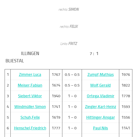
rechts
SIMON
rechts
FELIX
Links
FRITZ
ILLINGEN 7 : 1
BLIESTAL
1
Zimmer,Luca
1767
0.5 – 0.5
Zumpf,Mathias
1976
2
Meiser,Fabian
1674
0.5 – 0.5
Wolf,Gerald
1822
3
Siebert,Viktor
1940
1 – 0
Ortega,Vladimir
1778
4
Windmüller,Simon
1741
1 – 0
Ziegler,Karl-Heinz
1593
5
Schuh,Felix
1619
1 – 0
Hittinger,Ansgar
1556
6
Henschel,Friedrich
1777
1 – 0
Paul,Nils
1141