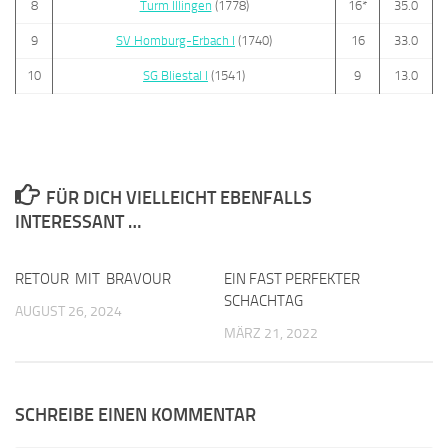
8
Turm Illingen
(1778)
16*
35.0
9
SV Homburg-Erbach I
(1740)
16
33.0
10
SG Bliestal I
(1541)
9
13.0
FÜR DICH VIELLEICHT EBENFALLS
INTERESSANT …
RETOUR MIT BRAVOUR
0
EIN FAST PERFEKTER
0
SCHACHTAG
AUGUST 26, 2024
MÄRZ 21, 2022
SCHREIBE EINEN KOMMENTAR