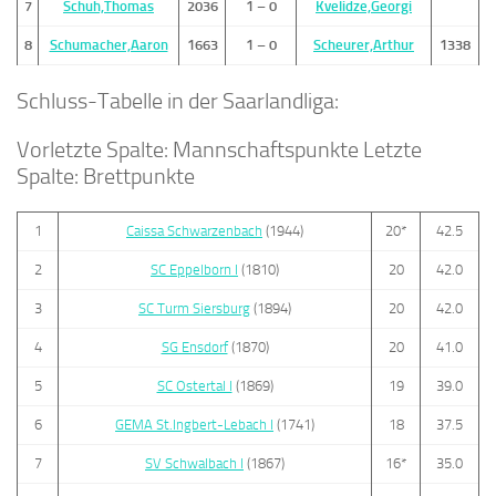
7
Schuh,Thomas
2036
1 – 0
Kvelidze,Georgi
8
Schumacher,Aaron
1663
1 – 0
Scheurer,Arthur
1338
Schluss-Tabelle in der Saarlandliga:
Vorletzte Spalte: Mannschaftspunkte Letzte
Spalte: Brettpunkte
1
Caissa Schwarzenbach
(1944)
20*
42.5
2
SC Eppelborn I
(1810)
20
42.0
3
SC Turm Siersburg
(1894)
20
42.0
4
SG Ensdorf
(1870)
20
41.0
5
SC Ostertal I
(1869)
19
39.0
6
GEMA St.Ingbert-Lebach I
(1741)
18
37.5
7
SV Schwalbach I
(1867)
16*
35.0