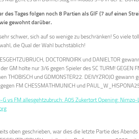
er des Tages folgen noch 8 Partien als GIF (7 auf einen Stre
 wie gewohnt darüber.
sehr schwer, sich auf so wenige zu beschränken! So viele tol
wahl, die Qual der Wahl buchstäblich!
ESGEHTZUBRUCH, DOCTORNOIRK und DANIELTOR gewann
 der GM holte nur 3/6 gegen Spieler des SC TURM! GEGEN
en THOBISCH und GDMONSTER22. DEIVYZROJO gewann g
gegen FM CHESSMATHMUNICH und PAUL_W_HISPONA25 
G vs FM allesgehtzubruch: A05 Zukertort Opening: Nimzo-L
org
eits oben geschrieben, war dies die letzte Partie des Abend