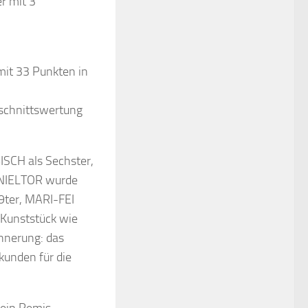
r mit 3
it 33 Punkten in
schnittswertung
ISCH als Sechster,
NIELTOR wurde
ter, MARI-FEI
Kunststück wie
nnerung: das
kunden für die