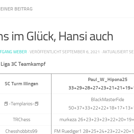
EINER BEITRAG
m Illingen
s im Glück, Hansi auch
FGANG WEBER
· VERÖFFENTLICHT
SEPTEMBER 6, 2021
· AKTUALISIERT
SE
s Liga 3C Teamkampf
Paul_W_Hipona25
SC Turm Illingen
33+29+28+27+23+21+21+19+
BlackMasterFide
📕-Templarios-📕
50+37+33+22+22+18+17+13+
TRChess
murkeza 26+23+23+23+22+20+19
Chesshobbits99
FM Ruediger1 28+25+24+23+22+20+