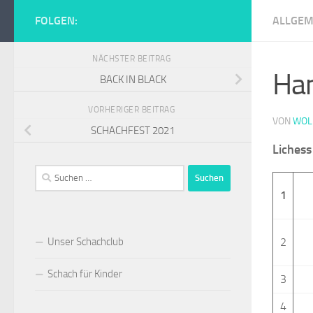
Zum Inhalt springen
FOLGEN:
ALLGEM
Schachclub Tur
NÄCHSTER BEITRAG
Han
BACK IN BLACK
VORHERIGER BEITRAG
VON
WOL
SCHACHFEST 2021
Liches
Suchen
nach:
1
Unser Schachclub
2
Schach für Kinder
3
4