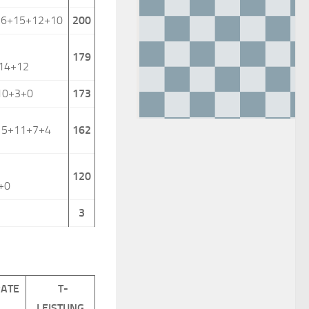
16+15+12+10
200
179
14+12
10+3+0
173
+15+11+7+4
162
120
+0
3
ATE
T-
LEISTUNG