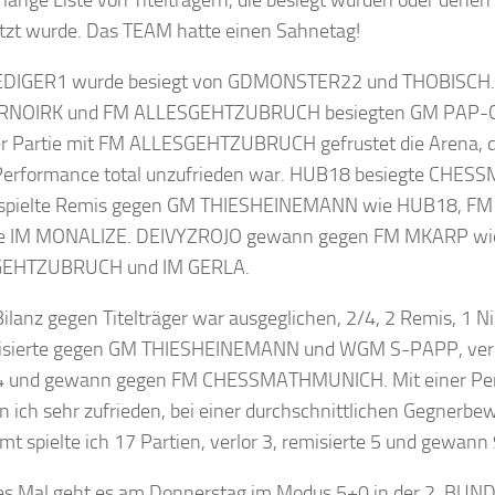
e lange Liste von Titelträgern, die besiegt wurden oder denen
tzt wurde. Das TEAM hatte einen Sahnetag!
DIGER1 wurde besiegt von GDMONSTER22 und THOBISCH.
NOIRK und FM ALLESGEHTZUBRUCH besiegten GM PAP-G! 
r Partie mit FM ALLESGEHTZUBRUCH gefrustet die Arena, da
 Performance total unzufrieden war. HUB18 besiegte CHE
spielte Remis gegen GM THIESHEINEMANN wie HUB18, F
te IM MONALIZE. DEIVYZROJO gewann gegen FM MKARP wi
EHTZUBRUCH und IM GERLA.
ilanz gegen Titelträger war ausgeglichen, 2/4, 2 Remis, 1 Ni
misierte gegen GM THIESHEINEMANN und WGM S-PAPP, ver
 und gewann gegen FM CHESSMATHMUNICH. Mit einer Pe
n ich sehr zufrieden, bei einer durchschnittlichen Gegnerb
mt spielte ich 17 Partien, verlor 3, remisierte 5 und gewann 
s Mal geht es am Donnerstag im Modus 5+0 in der 2. BUND