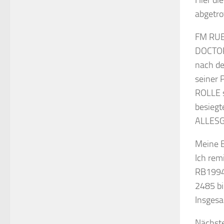
Hier di
abgetro
FM RUE
DOCTOR
nach de
seiner
ROLLE 
besieg
ALLESG
Meine B
Ich re
RB1994
2485 bi
Insgesa
Nächste