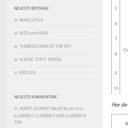
5
NEUESTE BEITRÄGE
MAGIC ATILA
6
RUDI und HANS
7
THOBISCH MAN OF THE DAY
Os
8
KLASSE STATT MASSE
ENDLICH
9
10
NEUESTE KOMMENTARE
Hier di
HORST SCHMIDT/BLitzTALrov13
zu
ILLINGEN I, ILLINGEN II UND ILLINGEN III
TOP