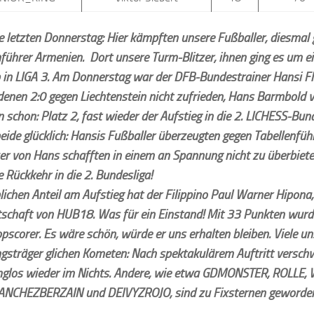
ie letzten Donnerstag: Hier kämpften unsere Fußballer, diesmal
führer Armenien. Dort unsere Turm-Blitzer, ihnen ging es um e
b in LIGA 3. Am Donnerstag war der DFB-Bundestrainer Hansi F
denen 2:0 gegen Liechtenstein nicht zufrieden, Hans Barmbold
 schon: Platz 2, fast wieder der Aufstieg in die 2. LICHESS-Bun
eide glücklich: Hansis Fußballer überzeugten gegen Tabellenfüh
zer von Hans schafften in einem an Spannung nicht zu überbiete
 Rückkehr in die 2. Bundesliga!
ichen Anteil am Aufstieg hat der Filippino Paul Warner Hipona,
schaft von HUB18. Was für ein Einstand! Mit 33 Punkten wur
scorer. Es wäre schön, würde er uns erhalten bleiben. Viele un
gsträger glichen Kometen: Nach spektakulärem Auftritt versch
nglos wieder im Nichts. Andere, wie etwa GDMONSTER, ROLLE,
ANCHEZBERZAIN und DEIVYZROJO, sind zu Fixsternen geword