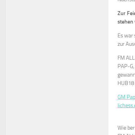
Zur Fei
stehen
Es war 
zur Aus
FM ALL
PAP-G,
gewann
HUB18 
GM Pap-
lichess.
Wie ber