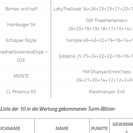
Birman and half
LokyTheGreat 34+26+23+23+21+20+
GM ThiesHeinemann
Hamburger SK
26+25+19+19+18+17+15+14+
Echiquier Niçois
horripile 46+43+22+19+16+14+
rednjeSlovenskaEkipa –
ljubljana_hi 25+24+22+22+16+16
OSE
FM OhanyanEminChess
MONTE
39+21+20+14+12+12+2+0
CL Province A5
AlexAnanyan 3+0
e Liste der 10 in die Wertung gekommenen Turm-Blitzer:
GEWINNR
NICKNAME
NAME
PUNKTE
%