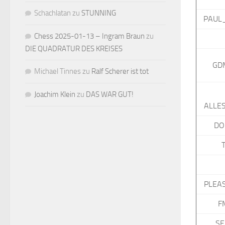
Schachlatan
zu
STUNNING
PAUL
Chess 2025-01-13 – Ingram Braun
zu
DIE QUADRATUR DES KREISES
GD
Michael Tinnes
zu
Ralf Scherer ist tot
Joachim Klein
zu
DAS WAR GUT!
ALLE
DO
PLEA
F
SE