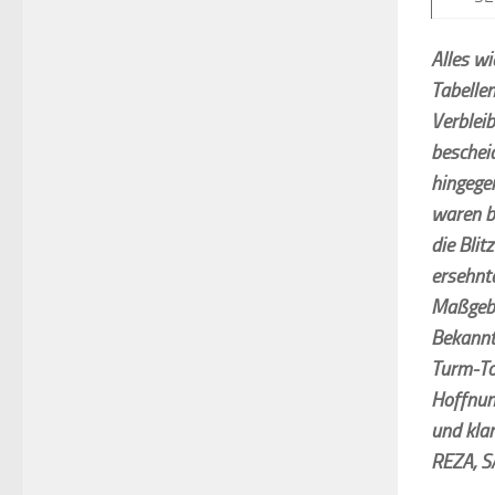
Alles w
Tabellen
Verblei
beschei
hingegen
waren b
die Blit
ersehnte
Maßgebl
Bekannt
Turm-Top
Hoffnun
und kla
REZA, S