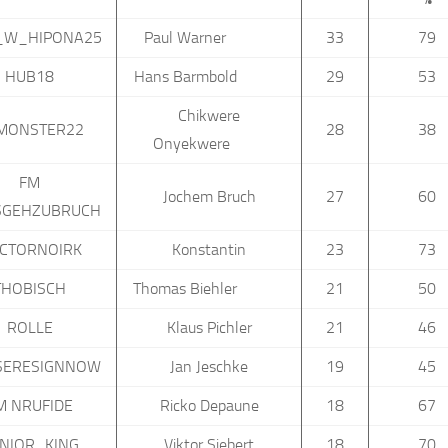
_W_HIPONA25
Paul Warner
33
79
HUB18
Hans Barmbold
29
53
Chikwere
MONSTER22
28
38
Onyekwere
FM
Jochem Bruch
27
60
SGEHZUBRUCH
CTORNOIRK
Konstantin
23
73
THOBISCH
Thomas Biehler
21
50
ROLLE
Klaus Pichler
21
46
SERESIGNNOW
Jan Jeschke
19
45
M NRUFIDE
Ricko Depaune
18
67
NIOR_KING
Viktor Siebert
18
70