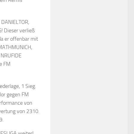
 ein Remis
 DANIELTOR,
Dieser verließ
 er offenbar mit
SSMATHMUNICH,
M NRUFIDE
e FM
ederlage, 1 Sieg.
lor gegen FM
rformance von
ewertung von 2310.
9.
ESLIGA weiter!