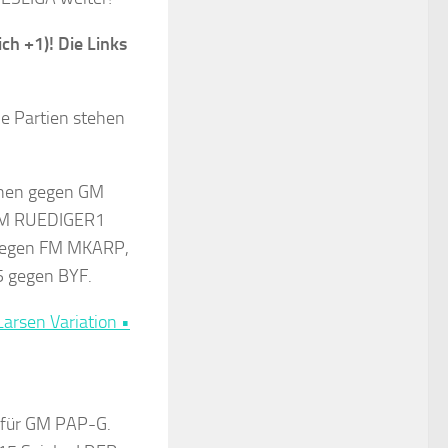
ich +1)! Die Links
le Partien stehen
en gegen GM
 FM RUEDIGER1
egen FM MKARP,
gegen BYF.
arsen Variation •
s für GM PAP-G.