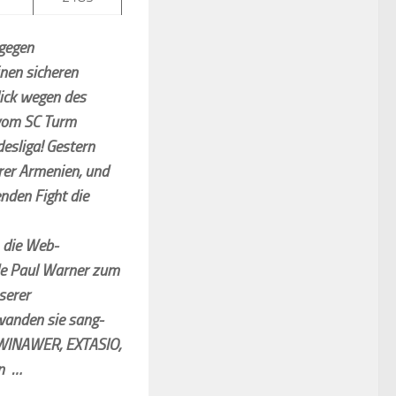
 gegen
inen sicheren
lick wegen des
 vom SC Turm
desliga! Gestern
rer Armenien, und
nden Fight die
 die Web-
de Paul Warner zum
serer
wanden sie sang-
 WINAWER, EXTASIO,
en …