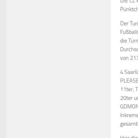
DIE CL 
Pünktc
Der Tur
Fußbal
die Tur
Durchsc
von 213
4 Saarl
PLEASE
11ter,
20ter 
GDMONST
Inkreme
gesamte