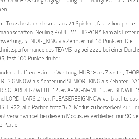
PROVINCE A5 stieg dagegen sang- und klanglos ab als Letzte
hen.
m-Tross bestand diesmal aus 21 Spielern, fast 2 komplette
lmannschaften. Neuling PAUL_W_HISPONA kam als Erster m
mwertung, SENIOR_KING als Zehnter mit 18 Punkten. Die
hnittsperformance des TEAMS lag bei 2222 bei einer Durch
5, fast 100 Punkte drüber!
änder schafften es in die Wertung, HUB18 als Zweiter, THOB
RESIGNNOW als Achter und SENIOR_KING als Zehnter. DA
 TRISOLARIDERZWEITE 12ter, A-NO-NAME 15ter, BENWIL 19
und LORD_LARS 21ter. PLEASERESIGNNOW vollbrachte das 
ER22, alle Partien trotz 3+2-Modus zu berserken! Zur Eri
nt verschwindet bei diesem Modus, es verbleiben nur 90 Se
 Partie!