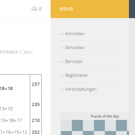
0
MEHR
Anmelden
Abmelden
PTEMBER 7, 2021
Benutzer
Registrieren
237
18+18
Veranstaltungen
235
13+10
+19+18+17
210
17+16+15+12
202