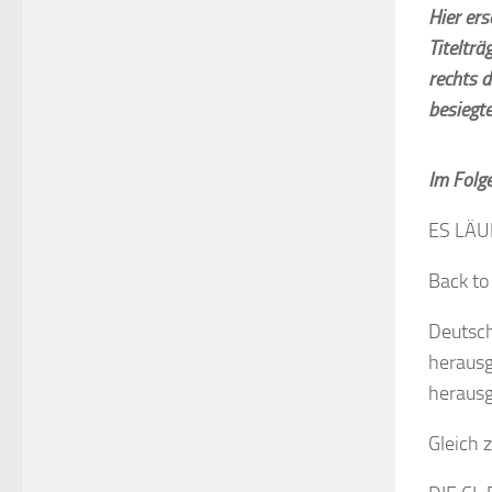
Hier er
Titelträ
rechts 
besiegt
Im Folg
ES LÄUF
Back to
Deutsch
herausg
herausg
Gleich 