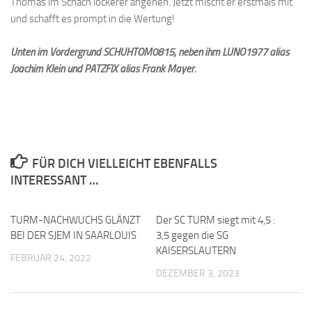
Thomas im Schach lockerer angehen. Jetzt mischt er erstmals mit
und schafft es prompt in die Wertung!
Unten im Vordergrund SCHUHTOM0815, neben ihm LUNO1977 alias
Joachim Klein und PATZFIX alias Frank Mayer.
FÜR DICH VIELLEICHT EBENFALLS
INTERESSANT …
TURM-NACHWUCHS GLÄNZT
0
Der SC TURM siegt mit 4,5 :
0
BEI DER SJEM IN SAARLOUIS
3,5 gegen die SG
KAISERSLAUTERN
FEBRUAR 24, 2022
DEZEMBER 3, 2023