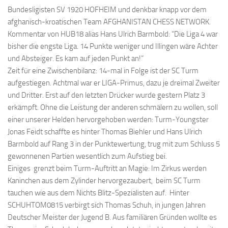
Bundesligisten SV 1920 HOFHEIM und denkbar knapp vor dem
afghanisch-kroatischen Team AFGHANISTAN CHESS NETWORK.
Kommentar von HUB18 alias Hans Ulrich Barmbold: “Die Liga 4 war
bisher die engste Liga. 14 Punkte weniger und Illingen wäre Achter
und Absteiger. Es kam auf jeden Punkt an!”
Zeit für eine Zwischenbilanz: 14-mal in Folge ist der SC Turm
aufgestiegen. Achtmal war er LIGA-Primus, dazu je dreimal Zweiter
und Dritter. Erst auf den letzten Drücker wurde gestern Platz 3
erkämpft. Ohne die Leistung der anderen schmälern zu wollen, soll
einer unserer Helden hervorgehoben werden: Turm-Youngster
Jonas Feidt schaffte es hinter Thomas Biehler und Hans Ulrich
Barmbold auf Rang 3 in der Punktewertung, trug mit zum Schluss 5
gewonnenen Partien wesentlich zum Aufstieg bei.
Einiges grenzt beim Turm-Auftritt an Magie: Im Zirkus werden
Kaninchen aus dem Zylinder hervorgezaubert, beim SC Turm
tauchen wie aus dem Nichts Blitz-Spezialisten auf. Hinter
SCHUHTOM0815 verbirgt sich Thomas Schuh, in jungen Jahren
Deutscher Meister der Jugend B. Aus familiären Gründen wollte es