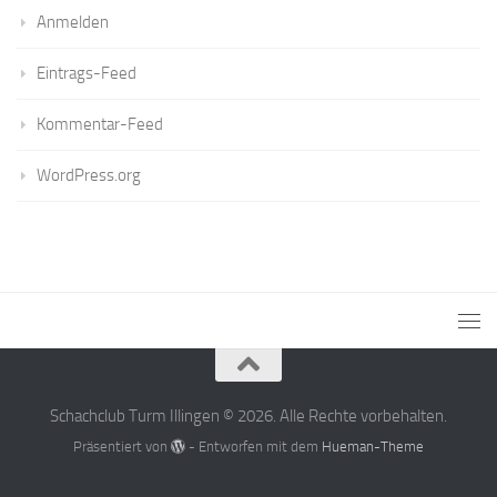
Anmelden
Eintrags-Feed
Kommentar-Feed
WordPress.org
Schachclub Turm Illingen © 2026. Alle Rechte vorbehalten.
Präsentiert von
- Entworfen mit dem
Hueman-Theme