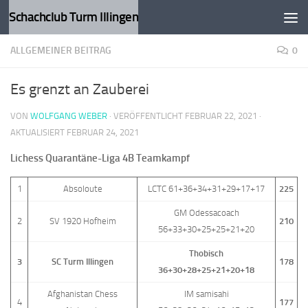
Schachclub Turm Illingen
Zum Inhalt springen
ALLGEMEINER BEITRAG
0
Es grenzt an Zauberei
VON
WOLFGANG WEBER
· VERÖFFENTLICHT
FEBRUAR 22, 2021
·
AKTUALISIERT
FEBRUAR 24, 2021
Lichess Quarantäne-Liga 4B Teamkampf
1
Absoloute
LCTC 61+36+34+31+29+17+17
225
GM Odessacoach
2
SV 1920 Hofheim
210
56+33+30+25+25+21+20
Thobisch
3
SC Turm Illingen
178
36+30+28+25+21+20+18
Afghanistan Chess
IM samisahi
4
177