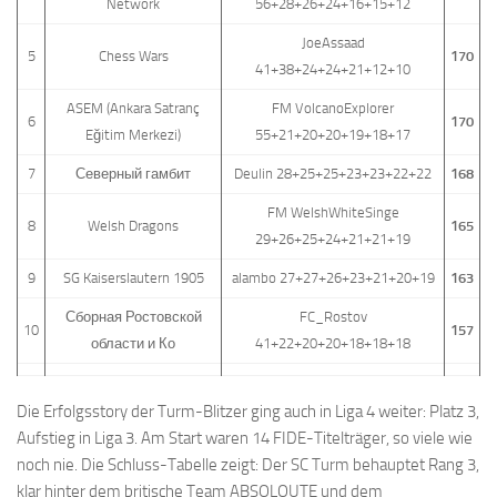
Network
56+28+26+24+16+15+12
JoeAssaad
5
Chess Wars
170
41+38+24+24+21+12+10
ASEM (Ankara Satranç
FM VolcanoExplorer
6
170
Eğitim Merkezi)
55+21+20+20+19+18+17
7
Северный гамбит
Deulin 28+25+25+23+23+22+22
168
FM WelshWhiteSinge
8
Welsh Dragons
165
29+26+25+24+21+21+19
9
SG Kaiserslautern 1905
alambo 27+27+26+23+21+20+19
163
Сборная Ростовской
FC_Rostov
10
157
области и Ко
41+22+20+20+18+18+18
Die Erfolgsstory der Turm-Blitzer ging auch in Liga 4 weiter: Platz 3,
Aufstieg in Liga 3. Am Start waren 14 FIDE-Titelträger, so viele wie
noch nie. Die Schluss-Tabelle zeigt: Der SC Turm behauptet Rang 3,
klar hinter dem britische Team ABSOLOUTE und dem