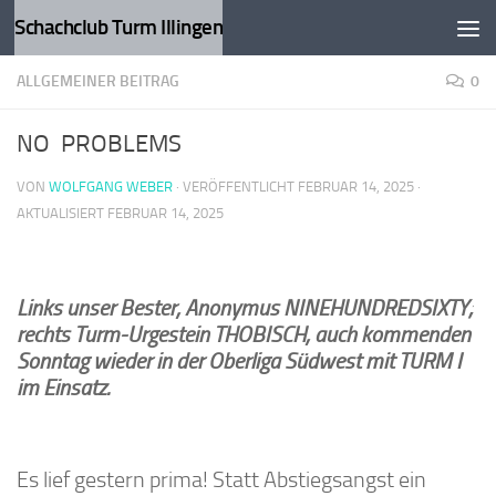
Schachclub Turm Illingen
Zum Inhalt springen
ALLGEMEINER BEITRAG
0
NO PROBLEMS
VON
WOLFGANG WEBER
· VERÖFFENTLICHT
FEBRUAR 14, 2025
·
AKTUALISIERT
FEBRUAR 14, 2025
Links unser Bester, Anonymus NINEHUNDREDSIXTY;
rechts Turm-Urgestein THOBISCH, auch kommenden
Sonntag wieder in der Oberliga Südwest mit TURM I
im Einsatz.
Es lief gestern prima! Statt Abstiegsangst ein