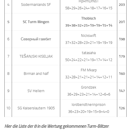
HpRmDrNsT
4
Sodermanlands SF
203
58+29+26+24+18+17+16+15
Thobisch
5
SC Turm Illingen
201
39+38+32+25+19+19+15+14
Nickswift
6
Северный гамбит
198
37+32+28+23+21+19+19+19
tatasaha
7
TEŠANJSKI KISELJAK
179
50+24+22+21+19+17+14+12
FM Mkarp
8
Birman and half
160
32+28+21+21+21+14+12+11
Grondzek
9
SV Hellern
147
36+29+23+21+14+12+6+6
lordbendtnerinprison
10
SG Kaiserslautern 1905
126
36+23+20+19+15+9+4+0
Hier die Liste der 8 in die Wertung gekommenen Turm-Blitzer
: