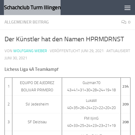
Schachclub Turm Illingen
Zum Inhalt springen
ALLGEMEINER BEITRAG
0
Der Künstler hat den Namen HPRMDRNST
VON
WOLFGANG WEBER
· VERÖFFENTLICHT
JUNI 29, 2021
· AKTUALISIERT
JUNI 30, 2021
Lichess Liga 4A Teamkampf
EQUIPO DE AJEDREZ
Guzman70
1
234
BOLIVAR PRIMERO
43+41+31+30+28+24+19+18
LukaW
2
SV Jedesheim
209
40+35+26+24+22+22+20+20
FM IljinG
3
SF Deizisau
208
40+33+25+24+23+23+21+19