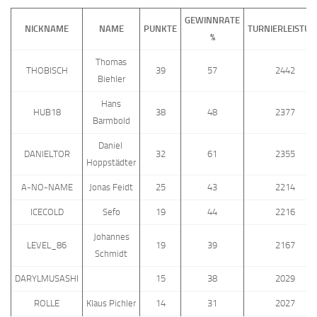
GEWINNRATE
NICKNAME
NAME
PUNKTE
TURNIERLEISTUN
%
Thomas
THOBISCH
39
57
2442
Biehler
Hans
HUB18
38
48
2377
Barmbold
Daniel
DANIELTOR
32
61
2355
Hoppstädter
A-NO-NAME
Jonas Feidt
25
43
2214
ICECOLD
Sefo
19
44
2216
Johannes
LEVEL_86
19
39
2167
Schmidt
DARYLMUSASHI
15
38
2029
ROLLE
Klaus Pichler
14
31
2027