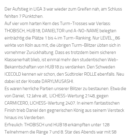
Der Aufstieg in LIGA 3 war wieder zum Greifen nah, am Schluss
fehlten 7 Pünktchen.
Auf vier vom harten Kern des Turm-Trosses war Verlass:
THOBISCH, HUB18, DANIELTOR und A-NO-NAME belegten
einträchtig die Plätze 1 bis 4 im Turm-Ranking. Nur LEVEL_86
wirkte von Köln aus mit, die übrigen Turm-Blitzer übten sich in
vornehmer Zurückhaltung. Dass es trotzdem beim sicheren
Klassenerhalt blieb, ist einmal mehr den studentischen Web-
Bekanntschaften von HUB18 zu verdanken. Den Schweden
ICECOLD kennen wir schon, den Südtiroler ROLLE ebenfalls. Neu
dabei ist der Kroate DARYLMUSASHI.
Es waren herrliche Partien unserer Blitzer zu bestaunen. Etwa die
von Daniel, 12 Jahre alt, LICHESS-Wertung 2148, gegen
CARMICERO, LICHESS-Wertung 2407. In einem fantastischen
Finish trieb Daniel den gegnerischen König aus seinem Versteck
hinaus ins Verderben.
Erfreulich: THOBISCH und HUB18 erkämpften unter 128
Teilnehmern die Ränge 7 und 8. Star des Abends war mit 58