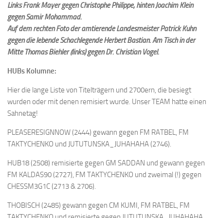
Links Frank Mayer gegen Christophe Philippe, hinten Joachim Klein
gegen Samir Mohammad.
Auf dem rechten Foto der amtierende Landesmeister Patrick Kuhn
gegen die lebende Schachlegende Herbert Bastian.
Am Tisch in der
Mitte Thomas Biehler (links) gegen Dr. Christian Vogel.
HUBs Kolumne:
Hier die lange Liste von Titelträgern und 2700ern, die besiegt
wurden oder mit denen remisiert wurde. Unser TEAM hatte einen
Sahnetag!
PLEASERESIGNNOW (2444) gewann gegen FM RATBEL, FM
TAKTYCHENKO und JUTUTUNSKA_JUHAHAHA (2746).
HUB18 (2508) remisierte gegen GM SADDAN und gewann gegen
FM KALDAS90 (2727), FM TAKTYCHENKO und zweimal (!) gegen
CHESSM3G1C (2713 & 2706).
THOBISCH (2485) gewann gegen CM KUMI, FM RATBEL, FM
TAKTYCHENKO und remisierte gegen JUTUTUNSKA_JUHAHAHA