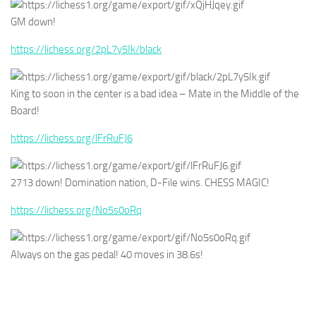
GM down!
https://lichess.org/2pL7y5Ik/black
King to soon in the center is a bad idea – Mate in the Middle of the
Board!
https://lichess.org/lFrRuFJ6
2713 down! Domination nation, D-File wins. CHESS MAGIC!
https://lichess.org/No5s0oRq
Always on the gas pedal! 40 moves in 38.6s!