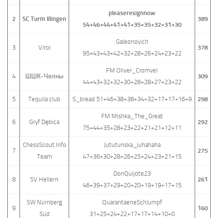
pleaseresignnow
2
SC Turm Illingen
389
54+46+44+41+41+35+35+32+31+30
Galeonovich
3
Virol
378
95+43+43+42+32+28+26+24+23+22
FM Oliver_Cromvel
4
ШШК-Челны
309
44+43+32+32+30+28+28+27+23+22
5
Tequila club
S_bread 51+46+38+38+34+32+17+17+16+9
298
FM Mishka_The_Great
6
Gryf Dębica
292
75+44+35+28+23+22+21+21+12+11
ChessScout.Info
Jututunska_juhahaha
7
275
Team
47+36+30+28+26+25+24+23+21+15
DonQuijote23
8
SV Hellern
261
46+39+37+29+20+20+19+19+17+15
SW Nürnberg
QuarantaeneSchlumpf
9
160
Süd
31+25+24+22+17+17+14+10+0