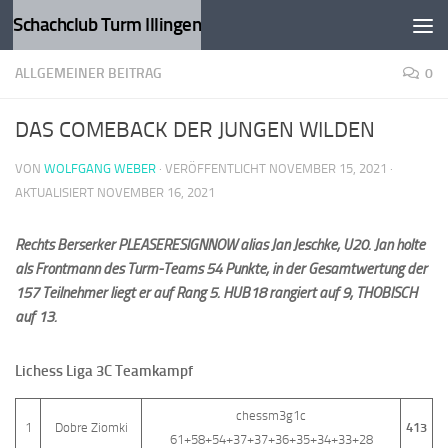
Schachclub Turm Illingen
Zum Inhalt springen
ALLGEMEINER BEITRAG
0
DAS COMEBACK DER JUNGEN WILDEN
VON
WOLFGANG WEBER
· VERÖFFENTLICHT
NOVEMBER 15, 2021
·
AKTUALISIERT
NOVEMBER 16, 2021
Rechts Berserker PLEASERESIGNNOW alias Jan Jeschke, U20. Jan holte
als Frontmann des Turm-Teams 54 Punkte, in der Gesamtwertung der
157 Teilnehmer liegt er auf Rang 5. HUB18 rangiert auf 9, THOBISCH
auf 13.
Lichess Liga 3C Teamkampf
chessm3g1c
1
Dobre Ziomki
413
61+58+54+37+37+36+35+34+33+28