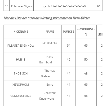
10
Echiquier Niçois
gaibfr 27+22+19+16+2+2+0+0+0
88
Hier die Liste der 10 in die Wertung gekommenen Turm-Blitzer:
GEWINNRATE
T
NICKNAME
NAME
PUNKTE
%
LEIST
Jan Jeschke
PLEASERESIGNNOW
54
65
256
Hans
HUB18
46
50
247
Barmbold
Thomas
THOBISCH
44
48
252
Biehler
XENOPHOM
Emre
41
65
271
Chikwere
GDMONSTER22
41
56
242
Onyekwere