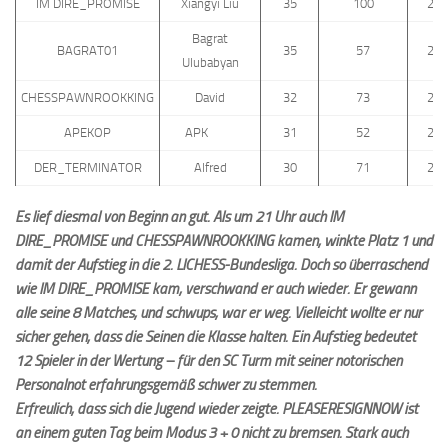
IM DIRE_PROMISE
Xiangyi Liu
35
100
278
Bagrat
BAGRAT01
35
57
254
Ulubabyan
CHESSPAWNROOKKING
David
32
73
241
APEKOP
APK
31
52
245
DER_TERMINATOR
Alfred
30
71
237
Es lief diesmal von Beginn an gut. Als um 21 Uhr auch IM
DIRE_PROMISE und CHESSPAWNROOKKING kamen, winkte Platz 1 und
damit der Aufstieg in die 2. LICHESS-Bundesliga. Doch so überraschend
wie IM DIRE_PROMISE kam, verschwand er auch wieder. Er gewann
alle seine 8 Matches, und schwups, war er weg. Vielleicht wollte er nur
sicher gehen, dass die Seinen die Klasse halten. Ein Aufstieg bedeutet
12 Spieler in der Wertung – für den SC Turm mit seiner notorischen
Personalnot erfahrungsgemäß schwer zu stemmen.
Erfreulich, dass sich die Jugend wieder zeigte. PLEASERESIGNNOW ist
an einem guten Tag beim Modus 3 + 0 nicht zu bremsen. Stark auch