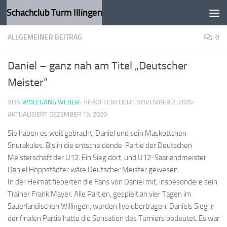
Schachclub Turm Illingen
Zum Inhalt springen
ALLGEMEINER BEITRAG
0
Daniel – ganz nah am Titel „Deutscher
Meister“
VON
WOLFGANG WEBER
· VERÖFFENTLICHT
NOVEMBER 2, 2020
·
AKTUALISIERT
DEZEMBER 19, 2020
Sie haben es weit gebracht, Daniel und sein Maskottchen
Snurakules. Bis in die entscheidende Partie der Deutschen
Meisterschaft der U12. Ein Sieg dort, und U12-Saarlandmeister
Daniel Hoppstädter wäre Deutscher Meister gewesen.
In der Heimat fieberten die Fans von Daniel mit, insbesondere sein
Trainer Frank Mayer. Alle Partien, gespielt an vier Tagen im
Sauerländischen Willingen, wurden live übertragen. Daniels Sieg in
der finalen Partie hätte die Sensation des Turniers bedeutet. Es war