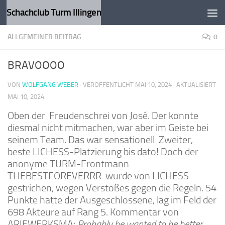
Schachclub Turm Illingen
Zum Inhalt springen
ALLGEMEINER BEITRAG
0
BRAVOOOO
VON
WOLFGANG WEBER
· VERÖFFENTLICHT
MAI 10, 2024
· AKTUALISIERT
MAI 10, 2024
Oben der Freudenschrei von José. Der konnte
diesmal nicht mitmachen, war aber im Geiste bei
seinem Team. Das war sensationell Zweiter,
beste LICHESS-Platzierung bis dato! Doch der
anonyme TURM-Frontmann
THEBESTFOREVERRR wurde von LICHESS
gestrichen, wegen Verstoßes gegen die Regeln. 54
Punkte hatte der Ausgeschlossene, lag im Feld der
698 Akteure auf Rang 5. Kommentar von
ARIEWERKSMA:
Probably he wanted to be better