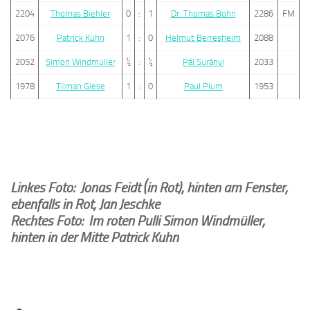
2204
Thomas Biehler
0
:
1
Dr. Thomas Bohn
2286
FM
2076
Patrick Kuhn
1
:
0
Helmut Berresheim
2088
2052
Simon Windmüller
½
:
½
Pál Surányi
2033
1978
Tilman Giese
1
:
0
Paul Plum
1953
Linkes Foto: Jonas Feidt (in Rot), hinten am Fenster,
ebenfalls in Rot, Jan Jeschke
Rechtes Foto: Im roten Pulli Simon Windmüller,
hinten in der Mitte Patrick Kuhn