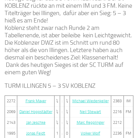
KOBLENZ rückte an mit einem IM und 3 FM. Keine
Titelträger bei Illingen, dafür aber ein Sieg: 5 – 3
hieß es am Ende!
Koblenz steht zwar nach Runde 2 am
Tabellenende, ist aber beileibe kein Leichtgewicht.
Die Koblenzer DWZ ist im Schnitt um rund 80
höher als die von Illingen. Letztere haben auch
diesmal ein bescheidenes Ziel: Klassenerhalt!
Dank des heutigen Sieges ist der SC TURM auf
einem guten Weg!
TURM ILLINGEN 5 – 3 SV KOBLENZ
2272
Frank Mayer
½
:
½
Michael Wiedenkeller
2383
IM
2069
Daniel Hoppstädter
½
:
½
Neil Stewart
2216
FM
2143
Jan Jeschke
½
:
½
Marc Repplinger
2212
1995
Jonas Feidt
1
:
0
Volker Wolf
2236
FM