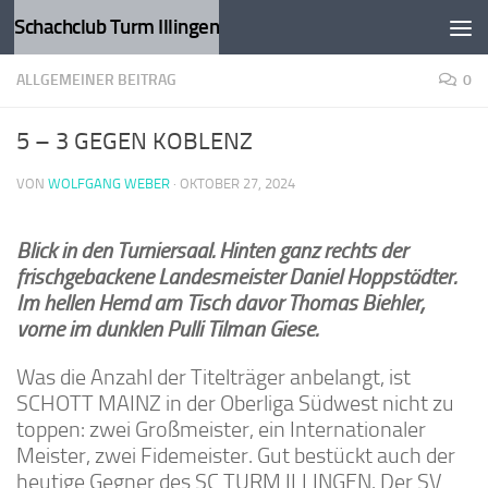
Schachclub Turm Illingen
Zum Inhalt springen
ALLGEMEINER BEITRAG
0
5 – 3 GEGEN KOBLENZ
VON
WOLFGANG WEBER
·
OKTOBER 27, 2024
Blick in den Turniersaal. Hinten ganz rechts der
frischgebackene Landesmeister Daniel Hoppstädter.
Im hellen Hemd am Tisch davor Thomas Biehler,
vorne im dunklen Pulli Tilman Giese.
Was die Anzahl der Titelträger anbelangt, ist
SCHOTT MAINZ in der Oberliga Südwest nicht zu
toppen: zwei Großmeister, ein Internationaler
Meister, zwei Fidemeister. Gut bestückt auch der
heutige Gegner des SC TURM ILLINGEN. Der SV