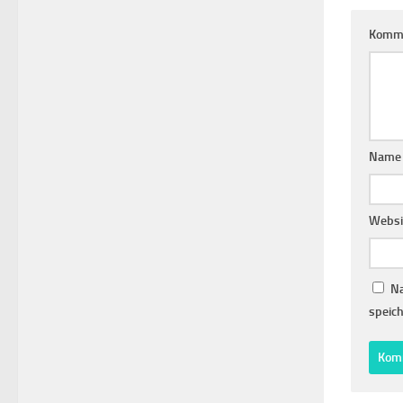
Komm
Nam
Websi
Na
speich