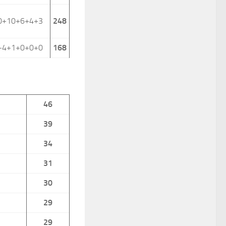
10+10+6+4+3
248
+4+1+0+0+0
168
46
39
34
31
30
29
29