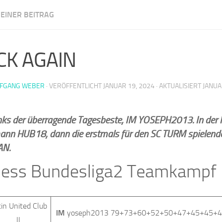
EINER BEITRAG
m Illingen
CK AGAIN
FGANG WEBER
· VERÖFFENTLICHT
JANUAR 19, 2024
· AKTUALISIERT
JANUA
inks der überragende Tagesbeste, IM YOSEPH2013. In der
ann HUB18, dann die erstmals für den SC TURM spielend
AN.
hess Bundesliga2 Teamkampf
in United Club
IM
yoseph2013 79+73+60+52+50+47+45+45+
II