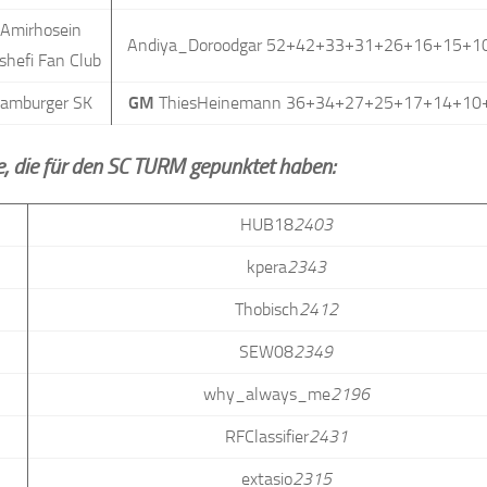
Amirhosein
Andiya_Doroodgar 52+42+33+31+26+16+15+
shefi Fan Club
amburger SK
GM
ThiesHeinemann 36+34+27+25+17+14+10
le, die für den SC TURM gepunktet haben:
HUB18
2403
kpera
2343
Thobisch
2412
SEW08
2349
why_always_me
2196
RFClassifier
2431
extasio
2315