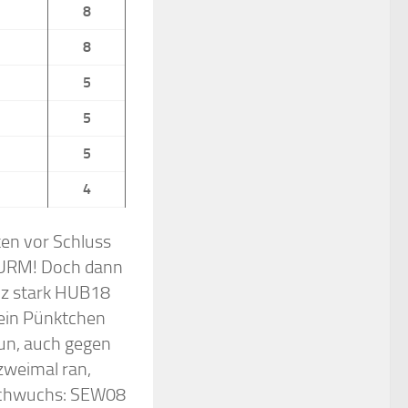
8
8
5
5
5
4
ten vor Schluss
TURM! Doch dann
nz stark HUB18
 ein Pünktchen
tun, auch gegen
weimal ran,
Nachwuchs: SEW08