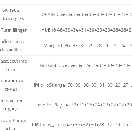
SK 1962
OCAIM 60+38+36+36+35+33+32+31+27+2
adenburg e.V.
 Turm Illingen
HUB18 46+39+34+31+30+29+29+28+28+2
uillon chess
‘
IM
licg 50+36+33+32+29+28+26+25+24+2
class=uflair
essScout.Info
NeTka88 36+35+33+32+31+31+30+28+23+
Team
ългарската
IM
dr_xStranger 50+39+38+33+31+30+29+27
сила !
Пылающее
Time-to-Play 34+32+31+26+24+23+22+22+2
сердце
‘
oscow Karpov
GM
funny_chess 46+36+32+30+28+27+19+16+
School