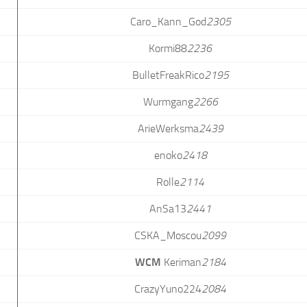
Caro_Kann_God
2305
Kormi88
2236
BulletFreakRico
2195
Wurmgang
2266
ArieWerksma
2439
enoko
2418
Rolle
2114
AnSa13
2441
CSKA_Moscou
2099
WCM
Keriman
2184
CrazyYuno224
2084