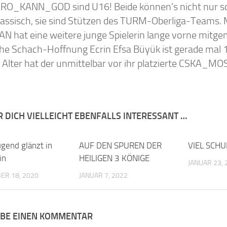
RO_KANN_GOD sind U16! Beide können’s nicht nur sc
lassisch, sie sind Stützen des TURM-Oberliga-Teams.
N hat eine weitere junge Spielerin lange vorne mitgem
che Schach-Hoffnung Ecrin Efsa Büyük ist gerade mal 1
e Alter hat der unmittelbar vor ihr platzierte C
R DICH VIELLEICHT EBENFALLS INTERESSANT …
gend glänzt in
0
AUF DEN SPUREN DER
0
VIEL SCH
in
HEILIGEN 3 KÖNIGE
JANUAR 23, 
ER 18, 2020
JANUAR 7, 2022
IBE EINEN KOMMENTAR