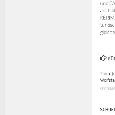
und CA
auch k
KERIMA
türkis
gleich
FÜ
Turm-Ju
Wolfste
SEPTEMB
SCHRE