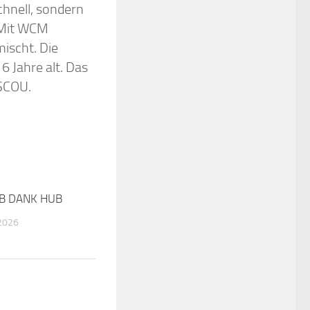
hnell, sondern
 Mit WCM
ischt. Die
6 Jahre alt. Das
SKA_MOSCOU.
UB DANK HUB
0
2026