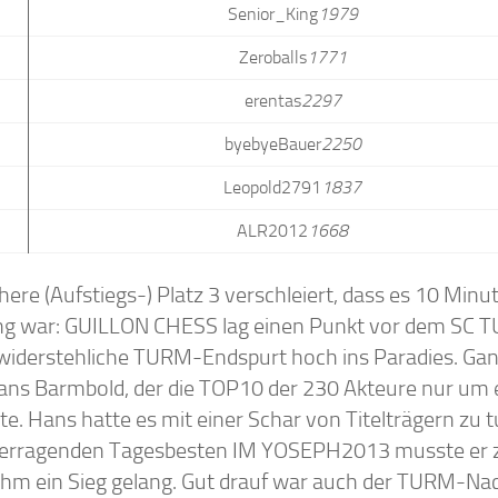
Senior_King
1979
Zeroballs
1771
erentas
2297
byebyeBauer
2250
Leopold2791
1837
ALR2012
1668
here (Aufstiegs-) Platz 3 verschleiert, dass es 10 Minu
ng war: GUILLON CHESS lag einen Punkt vor dem SC 
widerstehliche TURM-Endspurt hoch ins Paradies. Ga
Hans Barmbold, der die TOP10 der 230 Akteure nur um
te. Hans hatte es mit einer Schar von Titelträgern zu 
erragenden Tagesbesten IM YOSEPH2013 musste er z
ihm ein Sieg gelang. Gut drauf war auch der TURM-