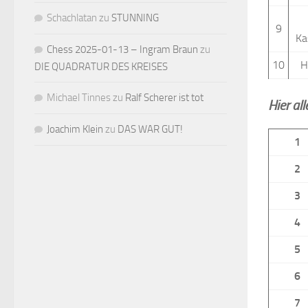
Schachlatan
zu
STUNNING
9
Ka
Chess 2025-01-13 – Ingram Braun
zu
10
H
DIE QUADRATUR DES KREISES
Michael Tinnes
zu
Ralf Scherer ist tot
Hier al
Joachim Klein
zu
DAS WAR GUT!
1
2
3
4
5
6
7