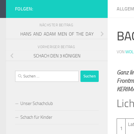
Zum Inhalt springen
FOLGEN:
ALLGEM
Schachclub Tur
NÄCHSTER BEITRAG
BA
HANS AND ADAM MEN OF THE DAY
VORHERIGER BEITRAG
VON
WOL
SCHACH DEN 3 KÖNIGEN
Ganz l
Suchen
Frontm
nach:
KERIM
Lic
Unser Schachclub
Schach für Kinder
Lat
1