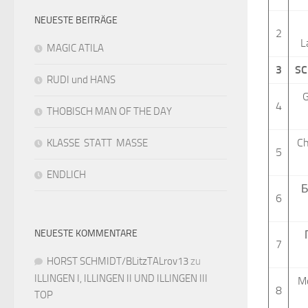
NEUESTE BEITRÄGE
2
L
MAGIC ATILA
3
SC
RUDI und HANS
G
4
THOBISCH MAN OF THE DAY
Ch
KLASSE STATT MASSE
5
ENDLICH
Б
6
NEUESTE KOMMENTARE
7
HORST SCHMIDT/BLitzTALrov13
zu
ILLINGEN I, ILLINGEN II UND ILLINGEN III
M
8
TOP