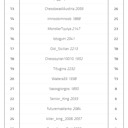
13
ChessbeastAustria
2059
26
14
imnoobimnoob
1868
25
15
MonsterTyulya
2147
23
16
IstoguH
2041
22
17
Old_Sicilian
2213
18
18
Chesssyrian10010
1952
18
19
Titugina
2232
16
20
Wadera33
1938
13
21
tasosgiorgos
1850
8
22
Senior_King
2033
6
23
futuremasterko
2084
6
24
killer_king_2006
2057
4