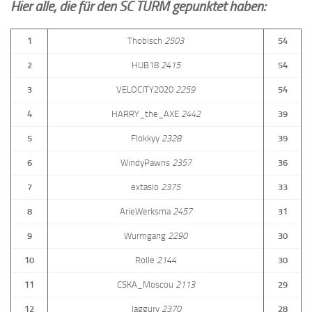
Hier alle, die für den SC TURM gepunktet haben:
1
Thobisch
2503
54
2
HUB18
2415
54
3
VELOCITY2020
2259
54
4
HARRY_the_AXE
2442
39
5
Flokkyy
2328
39
6
WindyPawns
2357
36
7
extasio
2375
33
8
ArieWerksma
2457
31
9
Wurmgang
2290
30
10
Rolle
2144
30
11
CSKA_Moscou
2113
29
12
Jaggury
2370
28