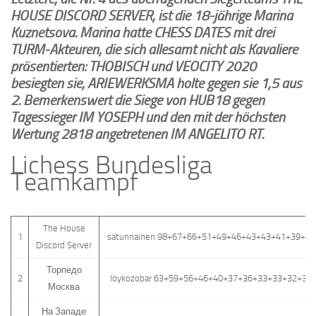
HOUSE DISCORD SERVER, ist die 18-jährige Marina
Kuznetsova. Marina hatte CHESS DATES mit drei
TURM-Akteuren, die sich allesamt nicht als Kavaliere
präsentierten: THOBISCH und VEOCITY 2020
besiegten sie, ARIEWERKSMA holte gegen sie 1,5 aus
2. Bemerkenswert die Siege von HUB18 gegen
Tagessieger IM YOSEPH und den mit der höchsten
Wertung 2818 angetretenen IM ANGELITO RT.
Lichess Bundesliga
Teamkampf
The House
1
satunnainen 98+67+66+51+49+46+43+43+41+39+3
Discord Server
Торпедо
2
loykozobar 63+59+56+46+40+37+36+33+33+32+31
Москва
На Западе