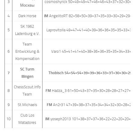
3
cosmoshyrick 50+49+49+47+46+46+43+37+32+30+2
Москвы
4
Dark Horse
IM
AngelitoRT 82+58+50+39+37+35+33+30+29+29+2
SK 1962
5
Laprovitolla 49+47+41+40+39+36+36+35+35+33+3
Ladenburg e.V.
Team
6
Entwicklung &
Varo1 45+41+41+40+38+36+36+35+35+34+33+3
Kompensation
SC Turm
7
Thobisch 54+54+54+39+39+36+33+31+30+30+29+
Illingen
ChessScout.Info
8
FM
Hadza_3 61+50+43+37+35+30+28+28+27+27+26
Team
9
St.Michaels
FM
An2r31 47+39+38+37+35+34+34+32+30+28+27
Club Los
10
IM
yoseph2013 101+38+37+37+36+22+22+20+20+1
Matadores