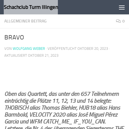
Schachclub Turm Illingen
Zum Inhalt springen
ALLGEMEINER BEITRAG
0
BRAVO
VON
WOLFGANG WEBER
· VERÖFFENTLICHT
OKTOBER 20, 2023
·
AKTUALISIERT
OKTOBER 21, 2023
Oben das Quartett, das unter den 657 Teilnehmern
einträchtig die Plätze 11, 12, 13 und 14 belegte:
THOBISCH alias Thomas Biehler, HUB18 alias Hans
Barmbold, VELOCITY 2020 alias José Miguel Pérez
Garcia und WFM CATCH_ME_ IF_YOU_CAN.
Letztere, die Nr. 4 des überragenden Siegerteams THE