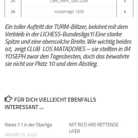
25
Caro_Kann_God
2296
4
26
nicoelmago
1329
4
Ein toller Auftritt der TURM-Blitzer, belohnt mit dem
Verbleib in der LICHESS-Bundesliga1! Eine starke
Spitze und eine ebensolche Breite. Wie wichtig beides
ist, zeigt CLUB LOS MATADORES – sie stellten in IM
YOSEPH zwar
den Tagesbesten
, doch das bewahrte
sie nicht vor Platz 10 und dem Abstieg.
FÜR DICH VIELLEICHT EBENFALLS
INTERESSANT …
Klares 7:1 in der Oberliga
0
MIT RICO ANS RETTENDE
0
UFER
JANUAR 15, 2023