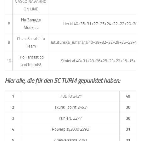
VASCO NAVARRO
ON LINE
На Западе
8
tieckl 40+35+31+27+25+24+22+22+20+20+
Москвы
ChessScout.Info
9
Jututunska_juhahaha 40+39+32+32+29+25+23+18
Team
Trio Fantastico
10
StoleLaf 48+31+28+26+25+23+22+16+15+11
and friends!
Hier alle, die für den SC TURM gepunktet haben:
1
HUB18
2421
49
2
skunk_point
2493
38
3
rainierL
2277
38
4
Powerplay2000
2292
31
5
ArieWerksma
2381
31