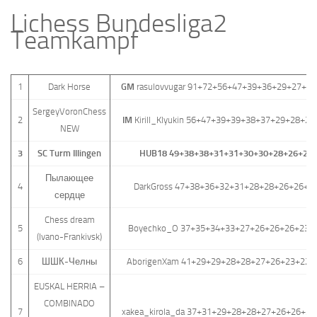
Lichess Bundesliga2
Teamkampf
1
Dark Horse
GM
rasulovvugar 91+72+56+47+39+36+29+27+2
SergeyVoronChess
2
IM
Kirill_Klyukin 56+47+39+39+38+37+29+28+2
NEW
3
SC Turm Illingen
HUB18 49+38+38+31+31+30+30+28+26+23
Пылающее
4
DarkGross 47+38+36+32+31+28+28+26+26+2
сердце
Chess dream
5
Boyechko_O 37+35+34+33+27+26+26+26+23+
(Ivano-Frankivsk)
6
ШШК-Челны
AborigenXam 41+29+29+28+28+27+26+23+22+
EUSKAL HERRIA –
COMBINADO
7
xakea_kirola_da 37+31+29+28+28+27+26+26+2