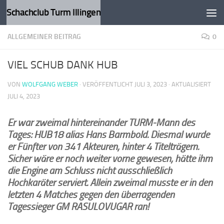
Schachclub Turm Illingen
Zum Inhalt springen
ALLGEMEINER BEITRAG
0
VIEL SCHUB DANK HUB
VON
WOLFGANG WEBER
· VERÖFFENTLICHT
JULI 3, 2023
· AKTUALISIERT
JULI 4, 2023
Er war zweimal hintereinander TURM-Mann des
Tages: HUB18 alias Hans Barmbold. Diesmal wurde
er Fünfter von 341 Akteuren, hinter 4 Titelträgern.
Sicher wäre er noch weiter vorne gewesen, hätte ihm
die Engine am Schluss nicht ausschließlich
Hochkaräter serviert. Allein zweimal musste er in den
letzten 4 Matches gegen den überragenden
Tagessieger GM RASULOVUGAR ran!