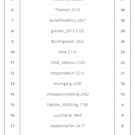
6
Thobisch
2412
30
7
BulletFreakRico
2247
30
8
grendel_2013
2152
28
9
Blunzngroestl
2324
26
10
Rolle
2174
23
11
CSKA_Moscou
2103
22
12
steppendekuh
2214
21
13
Wurmgang
2236
16
14
chesspawnrookking
2462
15
15
DaMiAn_MoElLiNg
1759
9
16
LucytheCat
1843
9
17
kasparovse7en
2417
8