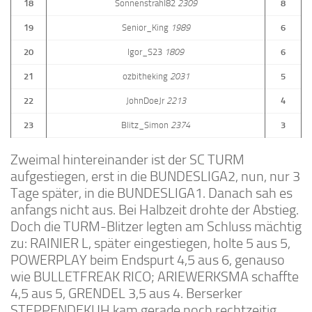
18
Sonnenstrahl82
2309
8
19
Senior_King
1989
6
20
Igor_S23
1809
6
21
ozbitheking
2031
5
22
JohnDoeJr
2213
4
23
Blitz_Simon
2374
3
Zweimal hintereinander ist der SC TURM
aufgestiegen, erst in die BUNDESLIGA2, nun, nur 3
Tage später, in die BUNDESLIGA1. Danach sah es
anfangs nicht aus. Bei Halbzeit drohte der Abstieg.
Doch die TURM-Blitzer legten am Schluss mächtig
zu: RAINIER L, später eingestiegen, holte 5 aus 5,
POWERPLAY beim Endspurt 4,5 aus 6, genauso
wie BULLETFREAK RICO; ARIEWERKSMA schaffte
4,5 aus 5, GRENDEL 3,5 aus 4. Berserker
STEPPENDEKUH kam gerade noch rechtzeitig,