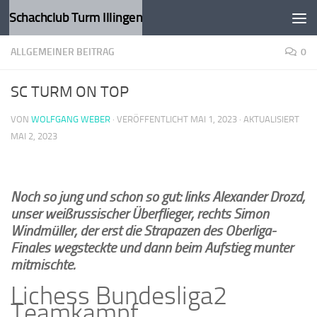
Schachclub Turm Illingen
Zum Inhalt springen
ALLGEMEINER BEITRAG
0
SC TURM ON TOP
VON
WOLFGANG WEBER
· VERÖFFENTLICHT
MAI 1, 2023
· AKTUALISIERT
MAI 2, 2023
Noch so jung und schon so gut: links Alexander Drozd,
unser weißrussischer Überflieger, rechts Simon
Windmüller, der erst die Strapazen des Oberliga-
Finales wegsteckte und dann beim Aufstieg munter
mitmischte.
Lichess Bundesliga2
Teamkampf