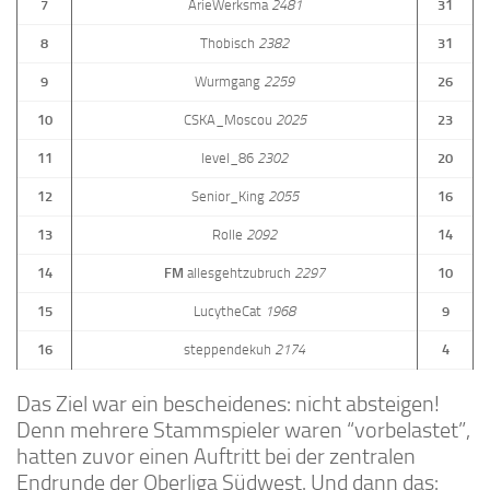
7
ArieWerksma
2481
31
8
Thobisch
2382
31
9
Wurmgang
2259
26
10
CSKA_Moscou
2025
23
11
level_86
2302
20
12
Senior_King
2055
16
13
Rolle
2092
14
14
FM
allesgehtzubruch
2297
10
15
LucytheCat
1968
9
16
steppendekuh
2174
4
Das Ziel war ein bescheidenes: nicht absteigen!
Denn mehrere Stammspieler waren “vorbelastet”,
hatten zuvor einen Auftritt bei der zentralen
Endrunde der Oberliga Südwest. Und dann das: