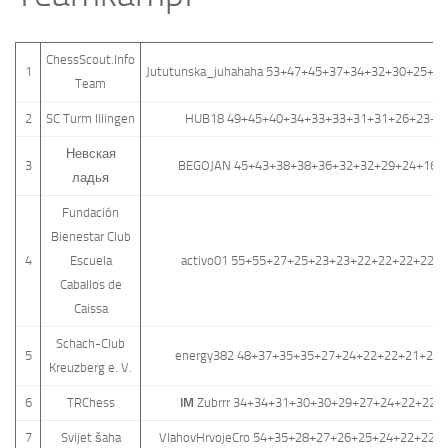
ChessScout.Info
1
Jututunska_juhahaha 53+47+45+37+34+32+30+25+2
Team
2
SC Turm Illingen
HUB18 49+45+40+34+33+33+31+31+26+23+2
Невская
3
BEGOJAN 45+43+38+38+36+32+32+29+24+16+
ладья
Fundación
Bienestar Club
4
Escuela
activo01 55+55+27+25+23+23+22+22+22+22+
Caballos de
Caissa
Schach-Club
5
energy382 48+37+35+35+27+24+22+22+21+21+
Kreuzberg e. V.
6
TRChess
IM
Zubrrr 34+34+31+30+30+29+27+24+22+22+
7
Svijet šaha
VlahovHrvojeCro 54+35+28+27+26+25+24+22+22+