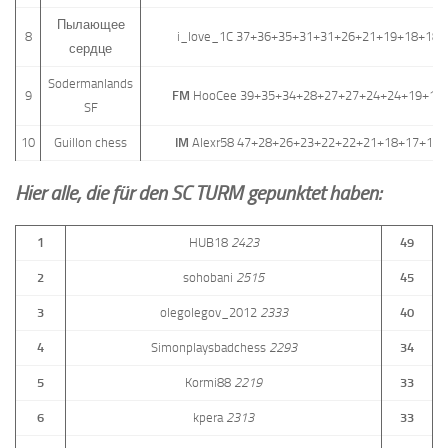
Пылающее
8
i_love_1C 37+36+35+31+31+26+21+19+18+18+
сердце
Sodermanlands
9
FM
HooCee 39+35+34+28+27+27+24+24+19+14
SF
10
Guillon chess
IM
Alexr58 47+28+26+23+22+22+21+18+17+16+
Hier alle, die für den SC TURM gepunktet haben:
1
HUB18
2423
49
2
sohobani
2515
45
3
olegolegov_2012
2333
40
4
Simonplaysbadchess
2293
34
5
Kormi88
2219
33
6
kpera
2313
33