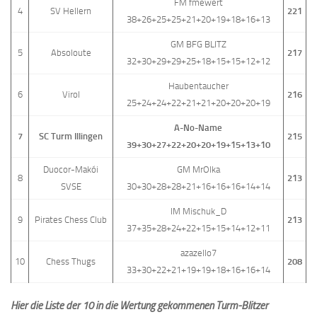
FM fmewert
4
SV Hellern
221
38+26+25+25+21+20+19+18+16+13
GM BFG BLITZ
5
Absoloute
217
32+30+29+29+25+18+15+15+12+12
Haubentaucher
6
Virol
216
25+24+24+22+21+21+20+20+20+19
A-No-Name
7
SC Turm Illingen
215
39+30+27+22+20+20+19+15+13+10
Duocor-Makói
GM MrOlka
8
213
SVSE
30+30+28+28+21+16+16+16+14+14
IM Mischuk_D
9
Pirates Chess Club
213
37+35+28+24+22+15+15+14+12+11
azazello7
10
Chess Thugs
208
33+30+22+21+19+19+18+16+16+14
Hier die Liste der 10 in die Wertung gekommenen Turm-Blitzer