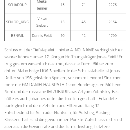
Meikel
SCHADOUP
15
71
2276
Jenner
Viktor
SENIOR_KING
13
45
2154
Siebert
BENWIL
Dennis Feidt
10
42
1799
Schluss mit der Tiefstapelei – hinter A-NO-NAME verbirgt sich ein
wahrer Könner: unser 17-jähriger Hoffnungsträger Jonas Feidt! Er
trug gestern wesentlich dazu bei, dass die Turm-Blitzer zum
dritten Mal in Folge LIGA 3 hielten. In der Schlusstabelle ist Jonas
Dritter von 196 gelisteten Spielern, vor ihm mit einem Pünktchen
mehr nur GM DANIELHAUSRATH 1 vom Bundesligisten Mülheim-
Nord und der russische IM ZUBRRR alias Artyom Zubritskiy. Fast
hätte es auch Johannes unter die Top Ten geschafft. Er landete
punktgleich mit dem Zehnten und Elften auf Rang 12.
Entscheidend für Sein oder Nichtsein, für Aufstieg, Abstieg,
Klassenerhalt, sind die gewonnenen Punkte. Aufschlussreich sind
aber auch die Gewinnrate und die Turnierleistung. Letztere