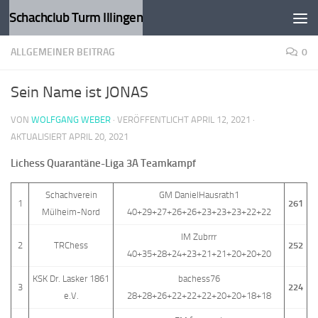
Schachclub Turm Illingen
Zum Inhalt springen
ALLGEMEINER BEITRAG
0
Sein Name ist JONAS
VON
WOLFGANG WEBER
· VERÖFFENTLICHT
APRIL 12, 2021
·
AKTUALISIERT
APRIL 20, 2021
Lichess Quarantäne-Liga 3A Teamkampf
Schachverein
GM DanielHausrath1
1
261
Mülheim-Nord
40+29+27+26+26+23+23+23+22+22
IM Zubrrr
2
TRChess
252
40+35+28+24+23+21+21+20+20+20
KSK Dr. Lasker 1861
bachess76
3
224
e.V.
28+28+26+22+22+22+20+20+18+18