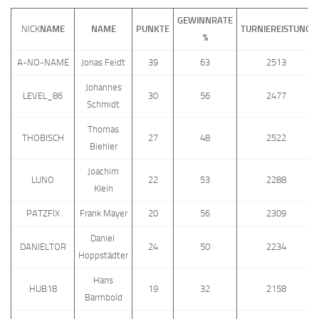
GEWINNRATE
NICK
NAME
NAME
PUNKTE
TURNIEREISTUNG
%
A-NO-NAME
Jonas Feidt
39
63
2513
Johannes
LEVEL_86
30
56
2477
Schmidt
Thomas
THOBISCH
27
48
2522
Biehler
Joachim
LUNO
22
53
2288
Klein
PATZFIX
Frank Mayer
20
56
2309
Daniel
DANIELTOR
24
50
2234
Hoppstädter
Hans
HUB18
19
32
2158
Barmbold