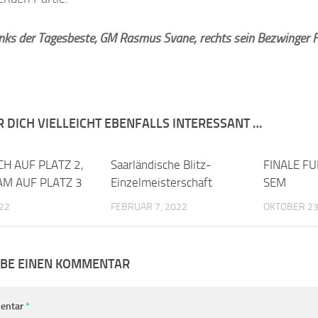
inks der Tagesbeste, GM Rasmus Svane; rechts sein Bezwinger 
R DICH VIELLEICHT EBENFALLS INTERESSANT …
CH AUF PLATZ 2,
0
Saarländische Blitz-
0
FINALE FU
AM AUF PLATZ 3
Einzelmeisterschaft
SEM
022
FEBRUAR 7, 2022
OKTOBER 23
IBE EINEN KOMMENTAR
entar
*