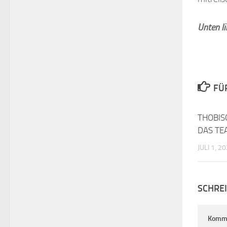
Unten l
FÜ
THOBIS
DAS TE
JULI 1, 2
SCHRE
Komm