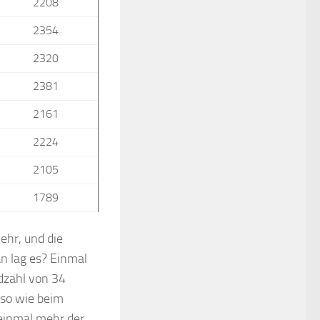
2208
2354
2320
2381
2161
2224
2105
1789
ehr, und die
n lag es? Einmal
rdzahl von 34
uso wie beim
einmal mehr der