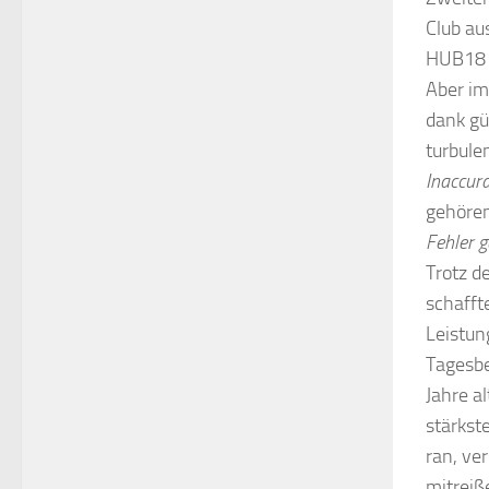
Club au
HUB18 h
Aber im
dank gü
turbule
Inaccur
gehören
Fehler g
Trotz d
schafft
Leistun
Tagesbe
Jahre a
stärkst
ran, ve
mitreiß