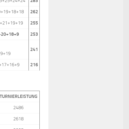
25+25+24+24
283
0+19+18+18
262
1+21+19+19
255
+20+18+9
253
241
19+19
+17+16+9
216
TURNIERLEISTUNG
2486
2618