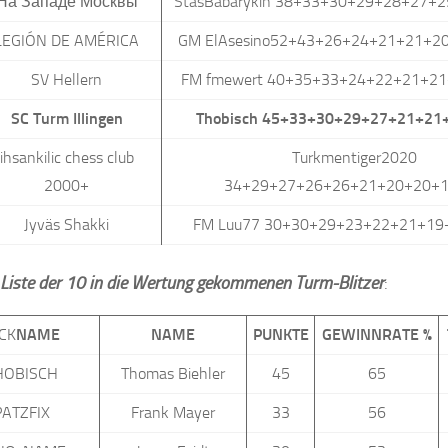
На Западе Москвы
StasBabarykin 38+33+30+29+28+27+
LEGIÓN DE AMÉRICA
GM ElAsesino52+43+26+24+21+21+2
SV Hellern
FM fmewert 40+35+33+24+22+21+2
SC Turm Illingen
Thobisch 45+33+30+29+27+21+21
ihsankilic chess club
Turkmentiger2020
2000+
34+29+27+26+26+21+20+20+
Jyväs Shakki
FM Luu77 30+30+29+23+22+21+19
e Liste der 10 in die Wertung gekommenen Turm-Blitzer
:
CK
NAME
NAME
PUNKTE
GEWINNRATE %
HOBISCH
Thomas Biehler
45
65
PATZFIX
Frank Mayer
33
56