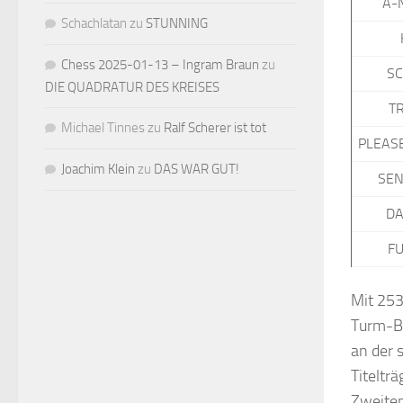
A-
Schachlatan
zu
STUNNING
Chess 2025-01-13 – Ingram Braun
zu
S
DIE QUADRATUR DES KREISES
T
Michael Tinnes
zu
Ralf Scherer ist tot
PLEAS
Joachim Klein
zu
DAS WAR GUT!
SEN
DA
FU
Mit 253
Turm-Bl
an der 
Titeltr
Zweiten