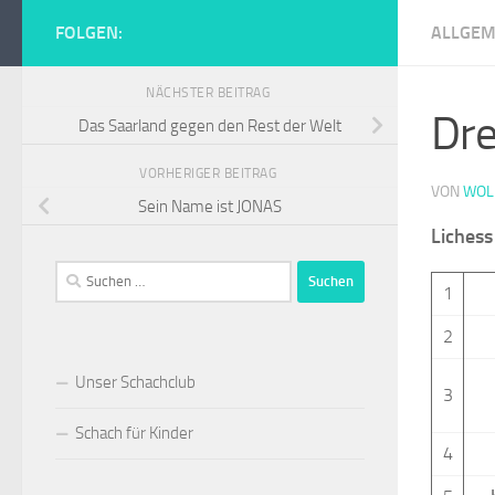
Zum Inhalt springen
FOLGEN:
ALLGEM
Schachclub Tur
NÄCHSTER BEITRAG
Dre
Das Saarland gegen den Rest der Welt
VORHERIGER BEITRAG
VON
WOL
Sein Name ist JONAS
Liches
Suchen
1
nach:
2
Unser Schachclub
3
Schach für Kinder
4