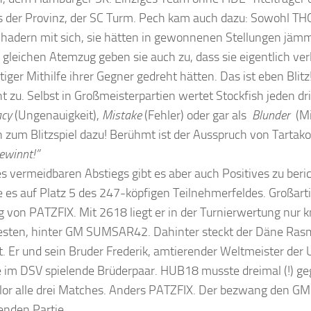
s der Provinz, der SC Turm. Pech kam auch dazu: Sowohl TH
adern mit sich, sie hätten in gewonnenen Stellungen jämme
 gleichen Atemzug geben sie auch zu, dass sie eigentlich ver
tiger Mithilfe ihrer Gegner gedreht hätten. Das ist eben Blitz
nt zu. Selbst in Großmeisterpartien wertet Stockfish jeden dr
acy
(Ungenauigkeit),
Mistake
(Fehler) oder gar als
Blunder
(Mi
 zum Blitzspiel dazu! Berühmt ist der Ausspruch von Tartako
ewinnt!”
es vermeidbaren Abstiegs gibt es aber auch Positives zu be
e es auf Platz 5 des 247-köpfigen Teilnehmerfeldes. Großarti
g von PATZFIX. Mit 2618 liegt er in der Turnierwertung nur 
sten, hinter GM SUMSAR42. Dahinter steckt der Däne Ras
lt. Er und sein Bruder Frederik, amtierender Weltmeister der 
e im DSV spielende Brüderpaar. HUB18 musste dreimal (!)
rlor alle drei Matches. Anders PATZFIX. Der bezwang den GM 
enden Partie.