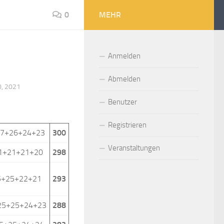
0
MEHR
Anmelden
Abmelden
0, 2021
Benutzer
Registrieren
27+26+24+23
300
Veranstaltungen
1+21+21+20
298
5+25+22+21
293
25+25+24+23
288