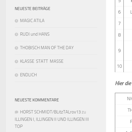
5
NEUESTE BEITRÄGE
6
MAGIC ATILA
7
RUDI und HANS
8
THOBISCH MAN OF THE DAY
9
KLASSE STATT MASSE
10
ENDLICH
Hier di
NI
NEUESTE KOMMENTARE
T
HORST SCHMIDT/BLitzTALrov13
zu
ILLINGEN I, ILLINGEN II UND ILLINGEN III
TOP