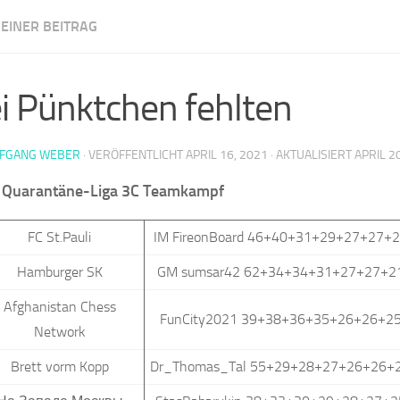
EINER BEITRAG
m Illingen
i Pünktchen fehlten
FGANG WEBER
· VERÖFFENTLICHT
APRIL 16, 2021
· AKTUALISIERT
APRIL 2
s Quarantäne-Liga 3C Teamkampf
FC St.Pauli
IM FireonBoard 46+40+31+29+27+27+
Hamburger SK
GM sumsar42 62+34+34+31+27+27+2
Afghanistan Chess
FunCity2021 39+38+36+35+26+26+2
Network
Brett vorm Kopp
Dr_Thomas_Tal 55+29+28+27+26+26+