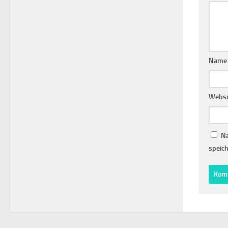
Nam
Websi
Na
speich