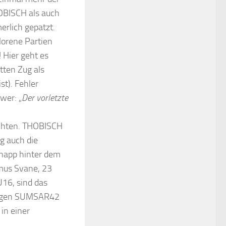
OBISCH als auch
rlich gepatzt.
lorene Partien
! Hier geht es
itten Zug als
st). Fehler
wer: „
Der vorletzte
richten. THOBISCH
g auch die
knapp hinter dem
mus Svane, 23
U16, sind das
 gegen SUMSAR42
in einer