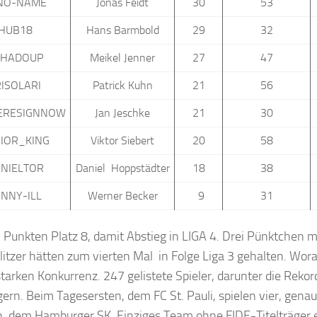
NO-NAME
Jonas Feidt
30
53
HUB18
Hans Barmbold
29
32
CHADOUP
Meikel Jenner
27
47
RISOLARI
Patrick Kuhn
21
56
ERESIGNNOW
Jan Jeschke
21
30
IOR_KING
Viktor Siebert
20
58
NIELTOR
Daniel Hoppstädter
18
38
NNY-ILL
Werner Becker
9
31
 Punkten Platz 8, damit Abstieg in LIGA 4. Drei Pünktchen m
itzer hätten zum vierten Mal in Folge Liga 3 gehalten. Wora
starken Konkurrenz. 247 gelistete Spieler, darunter die Reko
ägern. Beim Tagesersten, dem FC St. Pauli, spielen vier, gena
, dem Hamburger SK. Einziges Team ohne FIDE-Titelträger 