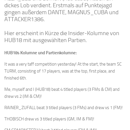
dickes Lob verdient. Erstmals auf Punktejagd
gingen außerdem DANTE, MAGNUS_CUBA und
ATTACKER1386.
Hier erscheint in Kürze die Insider-Kolumne von
HUB18 mit ausgewählten Partien.
HUB18s Kolumne
und Partienkolumne:
It was a very taff competition yesterday! At the start, the team SC
TURM, consisting of 17 players, was at the top, first place, and
finished 6th.
Me, myself and I (HUB18) beat 4 titled players (3 FMs & CM) and
drew vs 2 (IM & CM)!
RAINER_ZUFALL beat 3 titled players (3 FMs) and drew vs 1 (FM)!
THOBISCH drew vs 3 titled players (GM, IM & FM)!