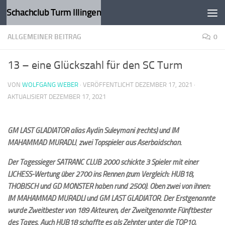
Schachclub Turm Illingen
Zum Inhalt springen
ALLGEMEINER BEITRAG
0
13 – eine Glückszahl für den SC Turm
VON
WOLFGANG WEBER
· VERÖFFENTLICHT
DEZEMBER 17, 2021
·
AKTUALISIERT
DEZEMBER 17, 2021
GM LAST GLADIATOR alias Aydin Suleymani (rechts) und IM
MAHAMMAD MURADLI
,
zwei Topspieler aus Aserbaidschan.
Der Tagessieger SATRANC CLUB 2000 schickte 3 Spieler mit einer
LICHESS-Wertung über 2700 ins Rennen (zum Vergleich: HUB18,
THOBISCH und GD MONSTER haben rund 2500). Oben zwei von ihnen:
IM MAHAMMAD MURADLI und GM LAST GLADIATOR. Der Erstgenannte
wurde Zweitbester von 189 Akteuren, der Zweitgenannte Fünftbester
des Tages. Auch HUB18 schaffte es als Zehnter unter die TOP10,