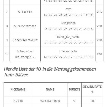
41+37+31+31+29+29+21+21+19+15
lestri
7
SK Politika
264
60+39+28+26+25+21+17+17+16+15
LelegVinna
8
SF 90 Spraitbach
260
36+33+31+29+25+25+24+21+20+16
Thirst_for_battle
9
Северный гамбит
260
38+32+30+28+26+24+22+21+20+19
Schach-Club
checkomatto
10
216
Kreuzberg e. V.
42+35+27+24+22+17+16+12+11+10
Hier die Liste der 10 in die Wertung gekommenen
Turm-Blitzer:
GEWINNRATE
NICKNAME
NAME
PUNKTE
%
L
HUB18
Hans Barmbold
41
48