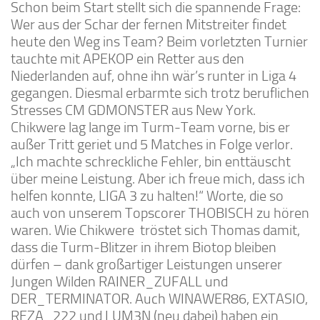
Schon beim Start stellt sich die spannende Frage:
Wer aus der Schar der fernen Mitstreiter findet
heute den Weg ins Team? Beim vorletzten Turnier
tauchte mit APEKOP ein Retter aus den
Niederlanden auf, ohne ihn wär’s runter in Liga 4
gegangen. Diesmal erbarmte sich trotz beruflichen
Stresses CM GDMONSTER aus New York.
Chikwere lag lange im Turm-Team vorne, bis er
außer Tritt geriet und 5 Matches in Folge verlor.
„Ich machte schreckliche Fehler, bin enttäuscht
über meine Leistung. Aber ich freue mich, dass ich
helfen konnte, LIGA 3 zu halten!“ Worte, die so
auch von unserem Topscorer THOBISCH zu hören
waren. Wie Chikwere tröstet sich Thomas damit,
dass die Turm-Blitzer in ihrem Biotop bleiben
dürfen – dank großartiger Leistungen unserer
Jungen Wilden RAINER_ZUFALL und
DER_TERMINATOR. Auch WINAWER86, EXTASIO,
REZA_222 und LUM3N (neu dabei) haben ein