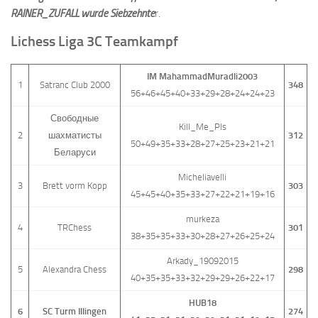
RAINER_ZUFALL wurde Siebzehnte
r.
Lichess Liga 3C Teamkampf
IM MahammadMuradli2003
1
Satranc Club 2000
348
56+46+45+40+33+29+28+24+24+23
Свободные
Kill_Me_Pls
2
шахматисты
312
50+49+35+33+28+27+25+23+21+21
Беларуси
Micheliavelli
3
Brett vorm Kopp
303
45+45+40+35+33+27+22+21+19+16
murkeza
4
TRChess
301
38+35+35+33+30+28+27+26+25+24
Arkady_19092015
5
Alexandra Chess
298
40+35+35+33+32+29+29+26+22+17
HUB18
6
SC Turm Illingen
274