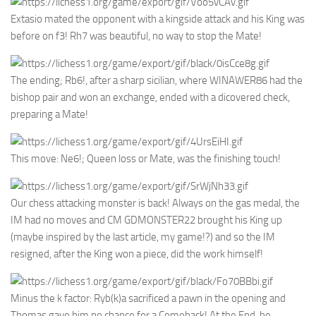
Extasio mated the opponent with a kingside attack and his King was
before on f3! Rh7 was beautiful, no way to stop the Mate!
The ending; Rb6!, after a sharp sicilian, where WINAWER86 had the
bishop pair and won an exchange, ended with a dicovered check,
preparing a Mate!
This move: Ne6!; Queen loss or Mate, was the finishing touch!
Our chess attacking monster is back! Always on the gas medal, the
IM had no moves and CM GDMONSTER22 brought his King up
(maybe inspired by the last article, my game!?) and so the IM
resigned, after the King won a piece, did the work himself!
Minus the k factor: Ryb(k)a sacrificed a pawn in the opening and
Thomas gave him no chance for a Comeback! At the End, he