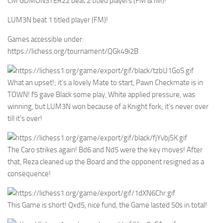
CM GDMONSTER22 beat 2 titled players (FM & IM)!
LUM3N beat 1 titled player (FM)!
Games accessible under:
https://lichess.org/tournament/QGk49i2B .
What an upset!; it’s a lovely Mate to start, Pawn Checkmate is in
TOWN! f5 gave Black some play, White applied pressure, was
winning, but LUM3N won because of a Knight fork; it’s never over
till it’s over!
The Caro strikes again! Bd6 and Nd5 were the key moves! After
that, Reza cleaned up the Board and the opponent resigned as a
consequence!
This Game is short! Qxd5, nice fund, the Game lasted 50s in total!