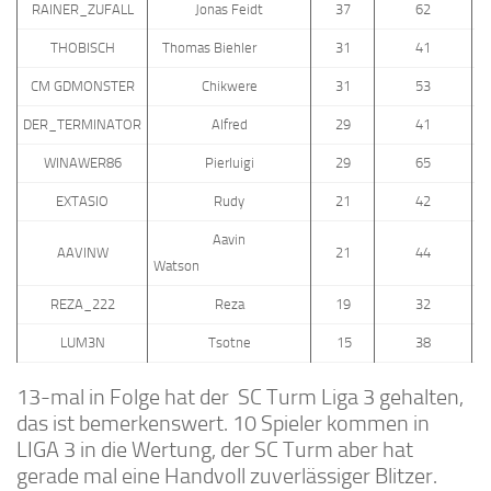
RAINER_ZUFALL
Jonas Feidt
37
62
THOBISCH
Thomas Biehler
31
41
CM GDMONSTER
Chikwere
31
53
DER_TERMINATOR
Alfred
29
41
WINAWER86
Pierluigi
29
65
EXTASIO
Rudy
21
42
Aavin
AAVINW
21
44
Watson
REZA_222
Reza
19
32
LUM3N
Tsotne
15
38
13-mal in Folge hat der SC Turm Liga 3 gehalten,
das ist bemerkenswert. 10 Spieler kommen in
LIGA 3 in die Wertung, der SC Turm aber hat
gerade mal eine Handvoll zuverlässiger Blitzer.