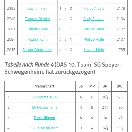
2192
Joachim Klein
1
:
0
Marco Albert
2178
2240
Thomas Biehler
½
:
½
Andy Sievers
2104
2001
Tilman Giese
0
:
1
Marius Lauer
2107
2084
Patrick Kuhn
½
:
½
Philipp Rölle
2107
2015
Simon Windmüller
½
:
½
Levent Klein
1735
Tabelle nach Runde 4
(DAS 10. Team, SG Speyer-
Schwegenheim, hat zurückgezogen)
Mannschaft
Sp
MP
BP
BW
1.
SV Worms 1878
4
8
26½
125
2.
SF Heidesheim
4
8
21½
95
3.
Turm Illingen
4
4
16
74
4.
SG Kaiserslautern
3
4
14½
53½