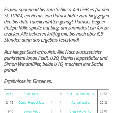
Es war spannend bis zum Schluss. 4:3 hieß es für den
SC TURM, ein Remis von Patrick hätte zum Sieg gegen
den bis dato Tabellendritten genügt. Patricks Gegner
Philipp Rölle spielte auf Sieg, um zumindest ein 4:4 zu
erzielen. Alle fieberten kräftig mit, bis nach über 6,5
Stunden dann das Ergebnis feststand!
Aus Illinger Sicht erfreulich: Alle Nachwuchsspieler
punkteten! Jonas Feidt, U20, Daniel Hoppstädter und
Simon Windmüller, beide U16, machten ihre Sache
prima!
Ergebnisse im Einzelnen:
2264
Frank Mayer
1
:
0
Matthias Huschens
2072
2172
Daniel Hoppstädter
½
:
½
Manuel Weller
2242
1946
Jonas Feidt
½
:
½
Oleg Yakovenko
2270