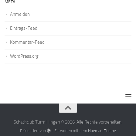
META
Anmelden
Eintrags-Feed
Kommentar-Feed
WordPress.org
Schachclub Turm Illingen © 2026. Alle Rechte vorbehalten.
Präsentiert von
- Entworfen mit dem
Hueman-Theme