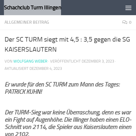
Schachclub Turm Illingen
Zum Inhalt springen
ALLGEMEINER BEITRAG
0
Der SC TURM siegt mit 4,5 : 3,5 gegen die SG
KAISERSLAUTERN
VON
WOLFGANG WEBER
· VERÖFFENTLICHT
DEZEMBER 3, 2023
·
AKTUALISIERT
DEZEMBER 4, 2023
Er wurde für den SC TURM zum Mann des Tages:
PATRICK KUHN!
Der TURM-Sieg war keine Überraschung, denn es war
ein Fight auf Augenhöhe. Die Illinger haben einen ELO-
Schnitt von 2114, die Spieler aus Kaiserslautern einen
von 2102.