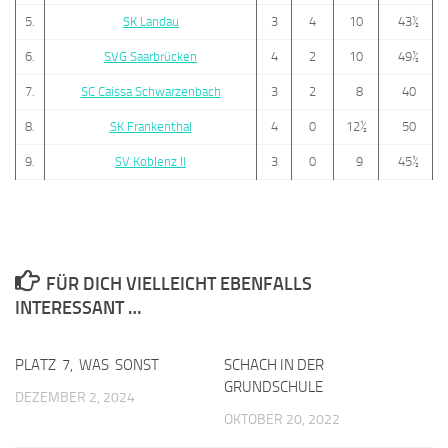
5.
SK Landau
3
4
10
43½
6.
SVG Saarbrücken
4
2
10
49½
7.
SC Caissa Schwarzenbach
3
2
8
40
8.
SK Frankenthal
4
0
12½
50
9.
SV Koblenz II
3
0
9
45½
FÜR DICH VIELLEICHT EBENFALLS
INTERESSANT …
PLATZ 7, WAS SONST
0
SCHACH IN DER
0
GRUNDSCHULE
DEZEMBER 2, 2024
OKTOBER 20, 2022