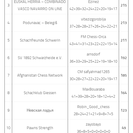
EUSKAL HERRIA – COMBINADO
Ezinez
3
215
VASCO NAVARRO ON LINE
42+39+32+24+22+20+19+17
vitezizgorobilja
4
Podunavac – Belegiš
213
37+28+28+27+26+24+22+21
FM Chess-Orca
5
Schachfreunde Schwerin
211
43+41+31+23+22+22+15+14
arnsdorf
6
SV 1892 Schwarzheide e.V.
192
36+33+29+25+22+19+18+10
CM safyahmad1265
7
Afghanistan Chess Network
185
30+28+27+22+22+20+19+17
MaxBouaraba
8
Schachklub Giessen
164
41+39+28+20+18+12+4+2
Robin_Good_chess
9
Невская ладья
123
28+24+21+21+9+8+7+5
zayobayo
10
Pawns Strength
49
36+8+5+0+0+0+0+0