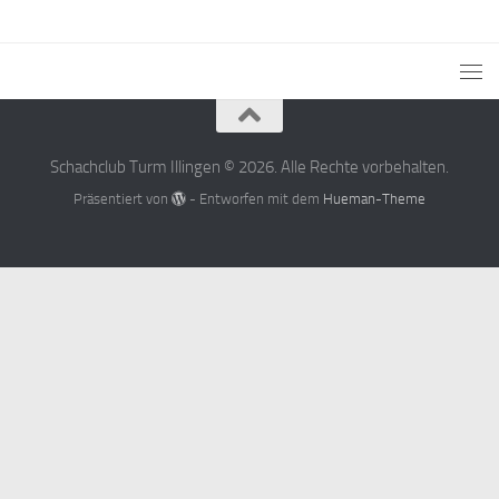
Schachclub Turm Illingen © 2026. Alle Rechte vorbehalten.
Präsentiert von
- Entworfen mit dem
Hueman-Theme