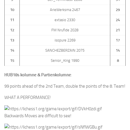
10
ArieWerksma 2467
29
11
extasio 2330
24
12
FM Nrufide 2028
21
13
isopure 2269
17
14
SANCHEZBERZAIN 2075
14
15
Senior_King 1990
8
HUB18s kolumne & Partienkolumne
:
99 points ahead of the 2nd Team, double the points of the 8. Team!
WHAT A PERFORMANCE!
Backwards Moves are difficult to see!