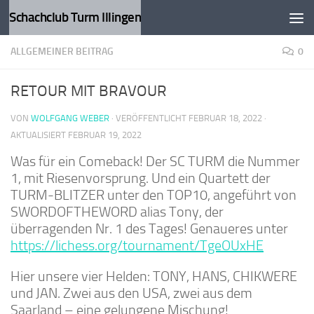
Schachclub Turm Illingen
Zum Inhalt springen
ALLGEMEINER BEITRAG
0
RETOUR MIT BRAVOUR
VON
WOLFGANG WEBER
· VERÖFFENTLICHT
FEBRUAR 18, 2022
·
AKTUALISIERT
FEBRUAR 19, 2022
Was für ein Comeback! Der SC TURM die Nummer
1, mit Riesenvorsprung. Und ein Quartett der
TURM-BLITZER unter den TOP10, angeführt von
SWORDOFTHEWORD alias Tony, der
überragenden Nr. 1 des Tages! Genaueres unter
https://lichess.org/tournament/TgeOUxHE
Hier unsere vier Helden: TONY, HANS, CHIKWERE
und JAN. Zwei aus den USA, zwei aus dem
Saarland – eine gelungene Mischung!