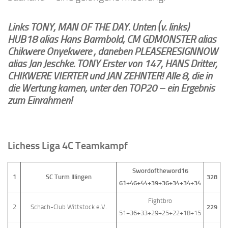
Links TONY, MAN OF THE DAY. Unten (v. links)
HUB18 alias Hans Barmbold, CM GDMONSTER alias
Chikwere Onyekwere , daneben PLEASERESIGNNOW
alias Jan Jeschke. TONY Erster von 147, HANS Dritter,
CHIKWERE VIERTER und JAN ZEHNTER! Alle 8, die in
die Wertung kamen, unter den TOP20 – ein Ergebnis
zum Einrahmen!
Lichess Liga 4C Teamkampf
Swordoftheword16
1
SC Turm Illingen
328
61+46+44+39+36+34+34+34
Fightbro
2
Schach-Club Wittstock e.V.
229
51+36+33+29+25+22+18+15