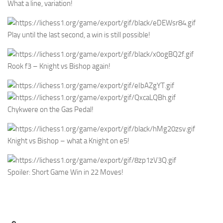
What a line, variation!
Play until the last second, a win is still possible!
Rook f3 – Knight vs Bishop again!
Chykwere on the Gas Pedal!
Knight vs Bishop – what a Knight on e5!
Spoiler: Short Game Win in 22 Moves!