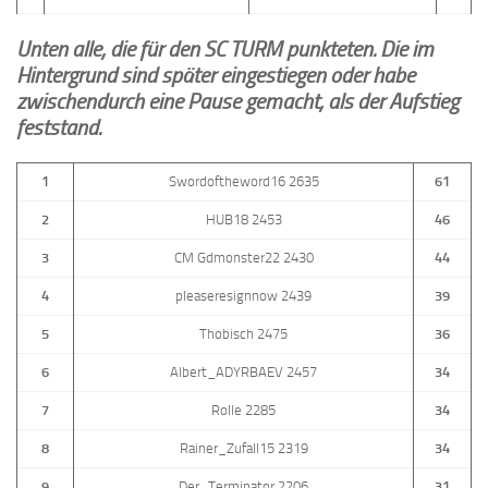
Unten alle, die für den SC TURM punkteten. Die im
Hintergrund sind später eingestiegen oder habe
zwischendurch
eine Pause gemacht, als der Aufstieg
feststand.
1
Swordoftheword16 2635
61
2
HUB18 2453
46
3
CM Gdmonster22 2430
44
4
pleaseresignnow 2439
39
5
Thobisch 2475
36
6
Albert_ADYRBAEV 2457
34
7
Rolle 2285
34
8
Rainer_Zufall15 2319
34
9
Der_Terminator 2206
31