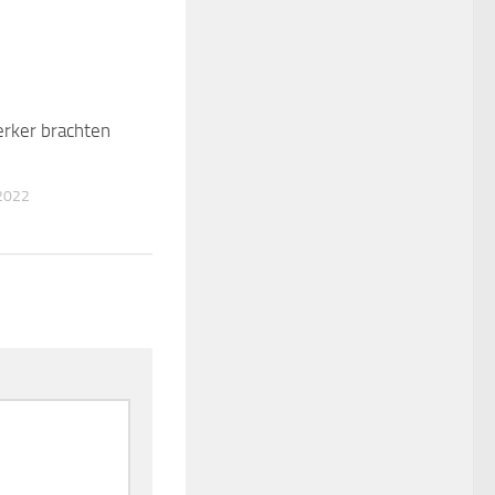
rker brachten
0
2022