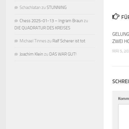
Schachlatan
zu
STUNNING
FÜ
Chess 2025-01-13 – Ingram Braun
zu
DIE QUADRATUR DES KREISES
GELUNG
Michael Tinnes
zu
Ralf Scherer ist tot
ZWEI H
MAI 5, 2
Joachim Klein
zu
DAS WAR GUT!
SCHRE
Komm