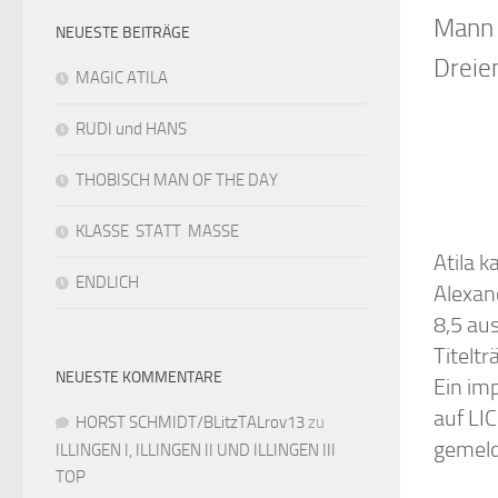
Mann 
NEUESTE BEITRÄGE
Dreie
MAGIC ATILA
RUDI und HANS
THOBISCH MAN OF THE DAY
KLASSE STATT MASSE
Atila 
ENDLICH
Alexand
8,5 aus
Titeltr
NEUESTE KOMMENTARE
Ein im
auf LI
HORST SCHMIDT/BLitzTALrov13
zu
gemeld
ILLINGEN I, ILLINGEN II UND ILLINGEN III
TOP