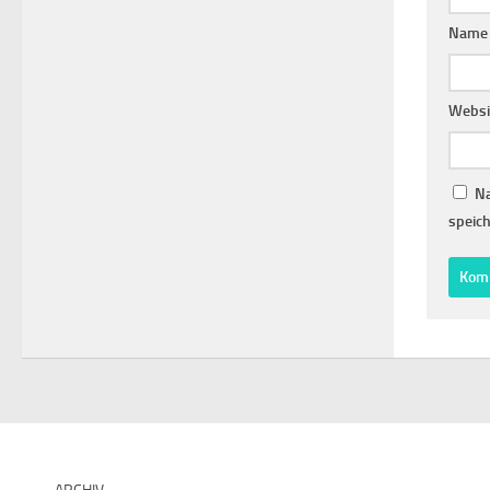
Nam
Websi
Na
speich