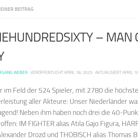
EINER BEITRAG
m Illingen
NEHUNDREDSIXTY – MAN 
Y
FGANG WEBER
· VERÖFFENTLICHT
APRIL 18, 2025
· AKTUALISIERT
APRIL 1
r im Feld der 524 Spieler, mit 2780 die höchst
erleistung aller Akteure: Unser Niederländer w
agend! Neben ihm haben noch drei die 40-Punk
roffen: IM FIGHTER alias Atila Gajo Figura, 
 Alexander Drozd und THOBISCH alias Thomas B