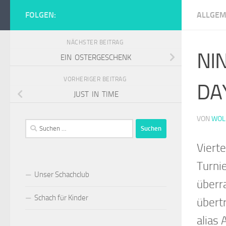
Zum Inhalt springen
FOLGEN:
ALLGEM
Schachclub Tur
NÄCHSTER BEITRAG
NI
EIN OSTERGESCHENK
VORHERIGER BEITRAG
DA
JUST IN TIME
VON
WOL
Suchen
nach:
Vierte
Turni
Unser Schachclub
überr
Schach für Kinder
übert
alias