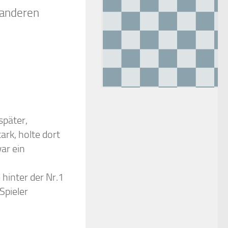
 anderen
später,
ark, holte dort
ar ein
hinter der Nr.1
pieler