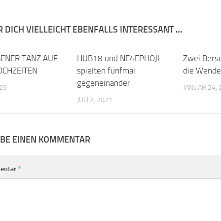
R DICH VIELLEICHT EBENFALLS INTERESSANT …
ENER TANZ AUF
0
HUB18 und NE4EPHOJI
0
Zwei Berse
OCHZEITEN
spielten fünfmal
die Wende
gegeneinander
025
JANUAR 24, 
JULI 2, 2021
IBE EINEN KOMMENTAR
entar
*