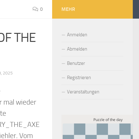
0
MEHR
OF THE
Anmelden
Abmelden
Benutzer
8, 2025
Registrieren
e
Veranstaltungen
ar mal wieder
te
HARRY_THE_AXE
iehler. Vom