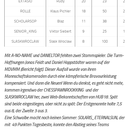
EXTASIO
Rudy
20
23
212
ROLLE
Klaus Pichler
18
50
229
SCHOLARSOP
Blaz
11
38
213
SENIOR_KING
Viktor Siebert
9
25
193
SLASKWROCLAW
Slask Wroclaw
8
100
240
Mit A-NO-NAME und DANIELTOR fehlten zwei Stammspieler. Die Turm-
Hoffnungen Jonas Feidt und Daniel Hoppstädter waren auf der
MDVMM (Bericht folgt). Dieser Ausfall wurde von ihren
Mannschaftskameraden durch eine kämpferische Bravourleistung
kompensiert. Und dann die Neuen! Wenn du denkst, es geht nicht mehr,
kommen irgendwo der CHESSPAWNROOKKING und der
SLASKWROCLAW her, zwei Web-Bekanntschaften von HUB18. Spät
sind beide eingestiegen, aber nicht zu spät: Der Erstgenannte holte 7,5
aus 8, der Zweite 3 aus 3.
Eine Schwalbe macht noch keinen Sommer: SOLARIS_ETERNALSUN, der
mit 49 Punkten Tagesbeste, konnte den Abstieg seines Teams