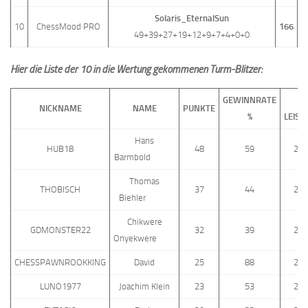
Solaris_EternalSun
10
ChessMood PRO
166
49+39+27+19+12+9+7+4+0+0
Hier die Liste der 10 in die Wertung gekommenen Turm-Blitzer:
GEWINNRATE
T
NICKNAME
NAME
PUNKTE
%
LEIST
Hans
HUB18
48
59
257
Barmbold
Thomas
THOBISCH
37
44
241
Biehler
Chikwere
GDMONSTER22
32
39
236
Onyekwere
CHESSPAWNROOKKING
David
25
88
271
LUNO1977
Joachim Klein
23
53
232