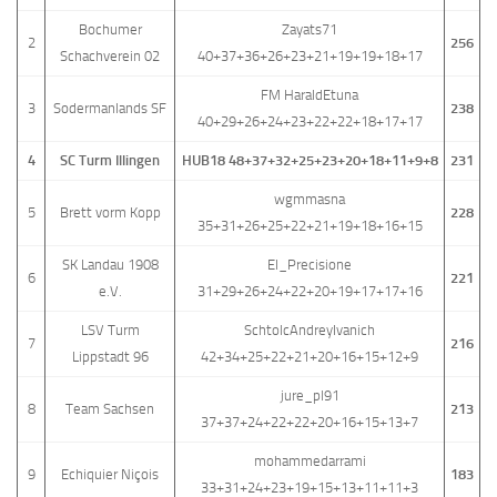
Bochumer
Zayats71
2
256
Schachverein 02
40+37+36+26+23+21+19+19+18+17
FM HaraldEtuna
3
Sodermanlands SF
238
40+29+26+24+23+22+22+18+17+17
4
SC Turm Illingen
HUB18 48+37+32+25+23+20+18+11+9+8
231
wgmmasna
5
Brett vorm Kopp
228
35+31+26+25+22+21+19+18+16+15
SK Landau 1908
El_Precisione
6
221
e.V.
31+29+26+24+22+20+19+17+17+16
LSV Turm
SchtolcAndreyIvanich
7
216
Lippstadt 96
42+34+25+22+21+20+16+15+12+9
jure_pl91
8
Team Sachsen
213
37+37+24+22+22+20+16+15+13+7
mohammedarrami
9
Echiquier Niçois
183
33+31+24+23+19+15+13+11+11+3