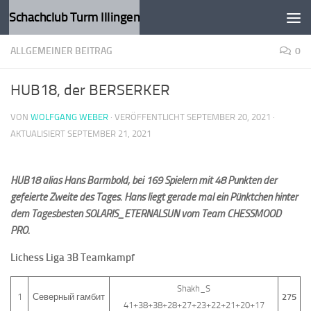
Schachclub Turm Illingen
Zum Inhalt springen
ALLGEMEINER BEITRAG
0
HUB18, der BERSERKER
VON
WOLFGANG WEBER
· VERÖFFENTLICHT
SEPTEMBER 20, 2021
·
AKTUALISIERT
SEPTEMBER 21, 2021
HUB18 alias Hans Barmbold, bei 169 Spielern mit
48 Punkten der
gefeierte Zweite des Tages. Hans liegt gerade mal ein Pünktchen hinter
dem Tagesbesten SOLARIS_ETERNALSUN vom Team CHESSMOOD
PRO.
Lichess Liga 3B Teamkampf
Shakh_S
1
Северный гамбит
275
41+38+38+28+27+23+22+21+20+17