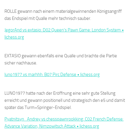
ROLLE gewann nach einem materialgewinnenden Königsangriff
das Endspiel mit Qualle mehr technisch sauber.
JegorAnd vs extasio: D02 Queen’s Pawn Game: London System •
lichess.org
EXTASIO gewann ebenfalls eine Qualle und brachte die Partie
sicher nachhause.
luno1977 vs marhhh: B07 Pirc Defense • lichess.org
LUNO1977 hatte nach der Eröffnung eine sehr gute Stellung
erreicht und gewann positionell und strategisch den e5 und damit
später das Turm+Springer-Endspiel.
Pyatnitsyn_Andrey vs chesspawnrookking: C02 French Defense:
Advance Variation, Nimzowitsch Attack • lichess.org