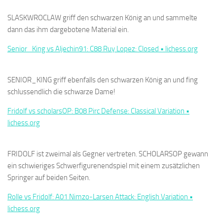
SLASKWROCLAW griff den schwarzen König an und sammelte
dann das ihm dargebotene Material ein.
Senior_King vs Aljechin91: C88 Ruy Lopez: Closed • lichess.org
SENIOR_KING griff ebenfalls den schwarzen König an und fing
schlussendlich die schwarze Dame!
Fridolf vs scholarsOP: B08 Pirc Defense: Classical Variation •
lichess.org
FRIDOLF ist zweimal als Gegner vertreten. SCHOLARSOP gewann
ein schwieriges Schwerfigurenendspiel mit einem zusätzlichen
Springer auf beiden Seiten.
Rolle vs Fridolf: A01 Nimzo-Larsen Attack: English Variation •
lichess.org