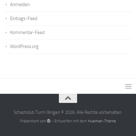
Anmelden
Eintrags-Feed
Kommentar-Feed
WordPress.org
Schachclub Turm Illingen © 2026. Alle Rechte vorbehalten.
Präsentiert von
- Entworfen mit dem
Hueman-Theme